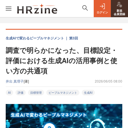
新規
ログイン
会員登録
生成AIで変わるピープルマネジメント ｜ 第3回
調査で明らかになった、目標設定・
評価における生成AIの活用事例と使
い方の共通項
井出 真理子
[著]
2026/06/05 08:00
AI
評価
目標管理
ピープルマネジメント
生成AI