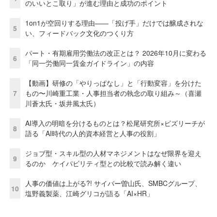
のいいとこ取り」が進む理由と成功のポイント
1on1が空回りする理由——「投げ手」だけでは醸成されな
5
い、フィードバック文化のつくり方
パート・有期雇用労働法の改正とは？ 2026年10月に変わる
6
「同一労働同一賃金ガイドライン」の内容
【動画】研修の「やりっぱなし」と「行動変容」を分けた
7
もの〜川崎重工業・人事担当者の執念の取り組み～（喜瀬
川蒼太氏・坂井風太氏）
AI導入の明暗を分けるものとは？松尾研究所×ビズリーチが
8
語る「AI時代の人的資本経営と人事の役割」
ジョブ型・スキル型の人材マネジメントはなぜ限界を迎え
9
るのか ケイパビリティ型との比較で読み解く違い
人事の価値は上がる?! サイバー曽山氏、SMBCグループ、
10
塩野義製薬、江崎グリコが語る「AI×HR」