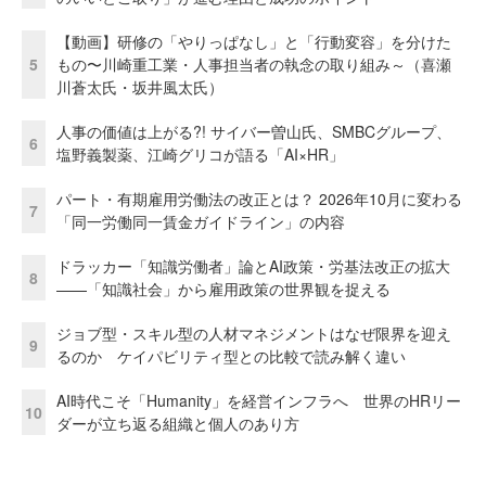
【動画】研修の「やりっぱなし」と「行動変容」を分けた
5
もの〜川崎重工業・人事担当者の執念の取り組み～（喜瀬
川蒼太氏・坂井風太氏）
人事の価値は上がる?! サイバー曽山氏、SMBCグループ、
6
塩野義製薬、江崎グリコが語る「AI×HR」
パート・有期雇用労働法の改正とは？ 2026年10月に変わる
7
「同一労働同一賃金ガイドライン」の内容
ドラッカー「知識労働者」論とAI政策・労基法改正の拡大
8
——「知識社会」から雇用政策の世界観を捉える
ジョブ型・スキル型の人材マネジメントはなぜ限界を迎え
9
るのか ケイパビリティ型との比較で読み解く違い
AI時代こそ「Humanity」を経営インフラへ 世界のHRリー
10
ダーが立ち返る組織と個人のあり方