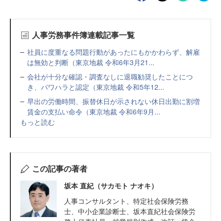
人事労務事件簿連載記事一覧
社員に度重なる問題行動があったにもかかわらず、解雇
は無効と判断（東京地裁 令和6年3月21...
会社が十分な確認・調査なしに退職勧奨したことにつ
き、パワハラと認定（東京地裁 令和5年12...
早出の労働時間、振替休日が示されない休日出勤に割増
賃金の支払い命令（東京地裁 令和6年9月...
もっと読む
この記事の著者
坂本 直紀（サカモト ナオキ）
人事コンサルタント、特定社会保険労務
士、中小企業診断士、坂本直紀社会保険労