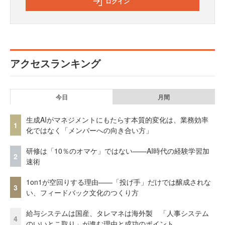
ログイン
アクセスランキング
今日
月間
生成AIがマネジメントにもたらす本質的変化は、業務効率
1
化ではなく「メンバーへの向き合い方」
研修は「10％のオマケ」ではない——AI時代の経験学習加
2
速術
1on1が空回りする理由——「投げ手」だけでは醸成されな
3
い、フィードバック文化のつくり方
給与システムは国産、タレマネは海外製 「人事システム
4
のいいとこ取り」が進む理由と成功のポイント