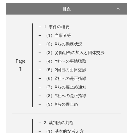
目次
1. 事件の概要
（1）当事者等
（2）Xらの勤務状況
（3）労働組合の加入と団体交渉
Page
（4）Y社への事情聴取
1
（5）2回目の団体交渉
（6）Z社への是正指導
（7）Xらの雇止め通知
（8）Y社への是正指導
（9）Xらの雇止め
2. 裁判所の判断
（1）基本的な考え方