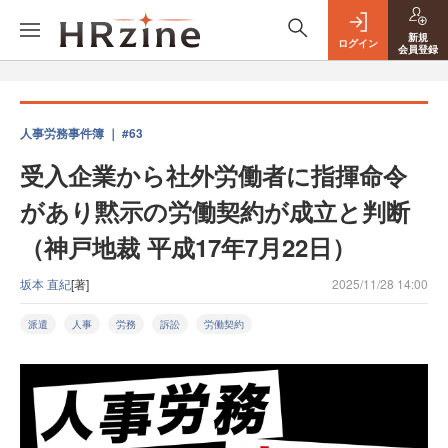
新規
ログイン
会員登録
人事労務事件簿 ｜ #63
受入企業から社外労働者に指揮命令
があり黙示の労働契約が成立と判断
（神戸地裁 平成17年7月22日）
坂本 直紀
[著]
2025/11/28 14:00
派遣
人事
労務
訴訟
労働契約