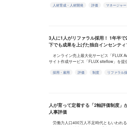
人材育成・人材開発
評価
マネージャー
3人に1人がリファラル採用！ 1年半で
下でも成果を上げた独自インセンティ
オンライン売上最大化サービス「FLUX Au
サイト作成サービス「FLUX siteflow」を提供
採用・雇用
評価
制度
リファラル
人が育って定着する「2軸評価制度」
人事評価
労働力人口400万人不足時代ともいわれ