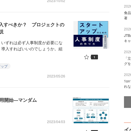
2023/10/02
2026
食品
著 
入すべきか？ プロジェクトの
2026
説
JT
キャ
いずれは必ず人事制度が必要にな
、導入すればいいのでしょうか。組
2026
1
「立
グを
アップ
2026
2023/05/26
1o
れな
運用開始―マンダム
2023/04/03
イ