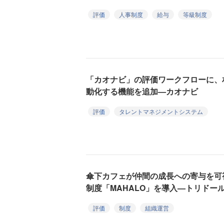
評価
人事制度
給与
等級制度
「カオナビ」の評価ワークフローに、
動化する機能を追加—カオナビ
評価
タレントマネジメントシステム
傘下カフェが仲間の成長への寄与を可
制度「MAHALO」を導入—トリドー
評価
制度
組織運営