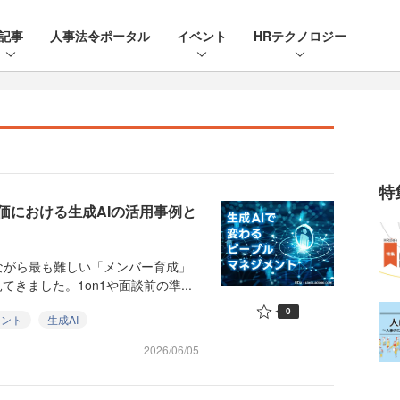
記事
人事法令ポータル
イベント
HRテクノロジー
特
価における生成AIの活用事例と
がら最も難しい「メンバー育成」
きました。1on1や面談前の準...
0
メント
生成AI
2026/06/05