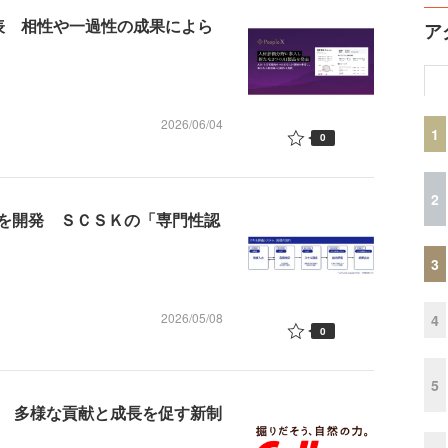
表 相性や一過性の成果によら
ア
2026/06/04
1
0
2
ムを開発 ＳＣＳＫの「専門性認
3
2026/05/08
4
0
5
新 多様な貢献と成長を促す新制