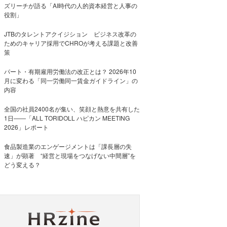
ズリーチが語る「AI時代の人的資本経営と人事の
役割」
JTBのタレントアクイジション ビジネス改革の
ためのキャリア採用でCHROが考える課題と改善
策
パート・有期雇用労働法の改正とは？ 2026年10
月に変わる「同一労働同一賃金ガイドライン」の
内容
全国の社員2400名が集い、笑顔と熱意を共有した
1日――「ALL TORIDOLL ハピカン MEETING
2026」レポート
食品製造業のエンゲージメントは「課長層の失
速」が顕著 “経営と現場をつなげない中間層”を
どう変える？