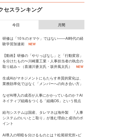
クセスランキング
今日
月間
研修は「10％のオマケ」ではない——AI時代の経
験学習加速術
NEW
【動画】研修の「やりっぱなし」と「行動変容」
を分けたもの〜川崎重工業・人事担当者の執念の
取り組み～（喜瀬川蒼太氏・坂井風太氏）
NEW
生成AIがマネジメントにもたらす本質的変化は、
業務効率化ではなく「メンバーへの向き合い方」
なぜAI導入の成否が人事にかかっているのか？AI
ネイティブ組織をつくる「組織OS」という視点
給与システムは国産、タレマネは海外製 「人事
システムのいいとこ取り」が進む理由と成功のポ
イント
AI導入の明暗を分けるものとは？松尾研究所×ビ