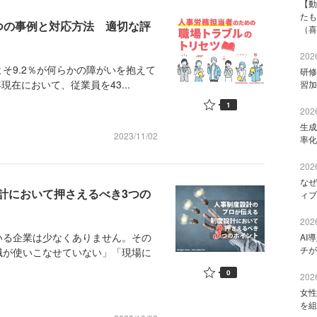
【動
たも
つの事例と対応方法 適切な評
（喜
2026
9.2％が何らかの障がいを抱えて
研修
現在において、従業員を43...
習加
1
2026
生成
2023/11/02
率化
2026
なぜ
計において押さえるべき3つの
ィブ
2026
る企業は少なくありません。その
AI
チが
職が使いこなせていない」「現場に
0
2026
女性
を組