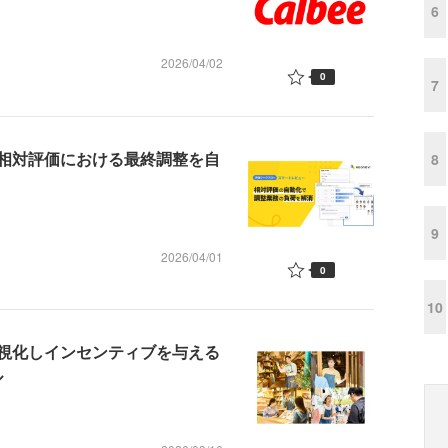
6
2026/04/02
0
7
相対評価における最終調整を自
8
9
2026/04/01
0
10
視化しインセンティブを与える
ル