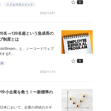
0
ミドルマネジメント
2022/12/27
20名→120名超という急成長の
ブ制度とは
toStream」と、ノーコードウェブ
するF...
0
採用
2022/11/15
が中小企業を救う！〜新標準の
る日本において、企業の存続のカギ