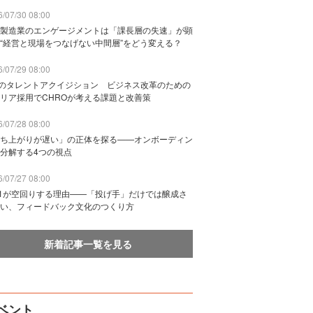
/07/30 08:00
製造業のエンゲージメントは「課長層の失速」が顕
“経営と現場をつなげない中間層”をどう変える？
/07/29 08:00
Bのタレントアクイジション ビジネス改革のための
リア採用でCHROが考える課題と改善策
/07/28 08:00
ち上がりが遅い」の正体を探る——オンボーディン
分解する4つの視点
/07/27 08:00
n1が空回りする理由——「投げ手」だけでは醸成さ
い、フィードバック文化のつくり方
新着記事一覧を見る
ベント