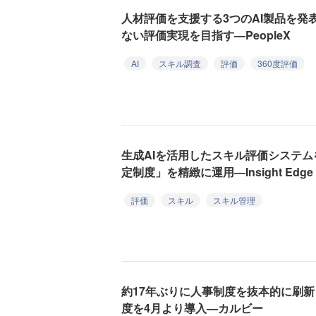
人材評価を支援する3つのAI製品を発
ない評価実現を目指す—PeopleX
AI
スキル調査
評価
360度評価
生成AIを活用したスキル評価システ
定制度」を精緻に運用—Insight Edge
評価
スキル
スキル管理
約17年ぶりに人事制度を抜本的に刷
度を4月より導入—カルビー