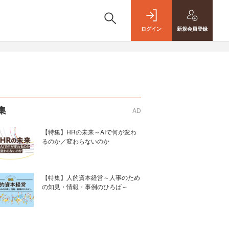
ログイン
新規
会員登録
集
AD
【特集】HRの未来～AIで何が変わ
るのか／変わらないのか
【特集】人的資本経営～人事のため
の知見・情報・事例のひろば～