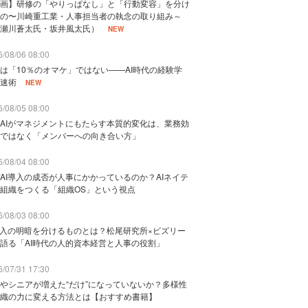
画】研修の「やりっぱなし」と「行動変容」を分け
の〜川崎重工業・人事担当者の執念の取り組み～
瀬川蒼太氏・坂井風太氏）
NEW
/08/06 08:00
は「10％のオマケ」ではない——AI時代の経験学
速術
NEW
/08/05 08:00
AIがマネジメントにもたらす本質的変化は、業務効
ではなく「メンバーへの向き合い方」
/08/04 08:00
AI導入の成否が人事にかかっているのか？AIネイテ
組織をつくる「組織OS」という視点
/08/03 08:00
導入の明暗を分けるものとは？松尾研究所×ビズリー
語る「AI時代の人的資本経営と人事の役割」
/07/31 17:30
やシニアが増えた“だけ”になっていないか？多様性
織の力に変える方法とは【おすすめ書籍】