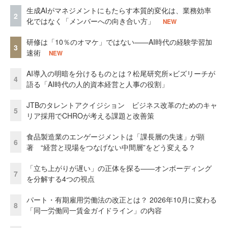
生成AIがマネジメントにもたらす本質的変化は、業務効率
2
化ではなく「メンバーへの向き合い方」
NEW
研修は「10％のオマケ」ではない——AI時代の経験学習加
3
速術
NEW
AI導入の明暗を分けるものとは？松尾研究所×ビズリーチが
4
語る「AI時代の人的資本経営と人事の役割」
JTBのタレントアクイジション ビジネス改革のためのキャ
5
リア採用でCHROが考える課題と改善策
食品製造業のエンゲージメントは「課長層の失速」が顕
6
著 “経営と現場をつなげない中間層”をどう変える？
「立ち上がりが遅い」の正体を探る——オンボーディング
7
を分解する4つの視点
パート・有期雇用労働法の改正とは？ 2026年10月に変わる
8
「同一労働同一賃金ガイドライン」の内容