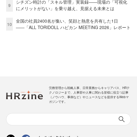
シチズン時計の「スキル管理」実装録——現場の「可視化
9
にメリットがない」を乗り越え、見据える未来とは
全国の社員2400名が集い、笑顔と熱意を共有した1日
10
――「ALL TORIDOLL ハピカン MEETING 2026」レポート
労務管理から戦略人事、日常業務からキャリアパス、HRテ
クノロジーまで、人事部や人事に関わる皆様に役立つ記事
（ノウハウ、事例など）やニュースなどを提供するWebマ
ガジンです。