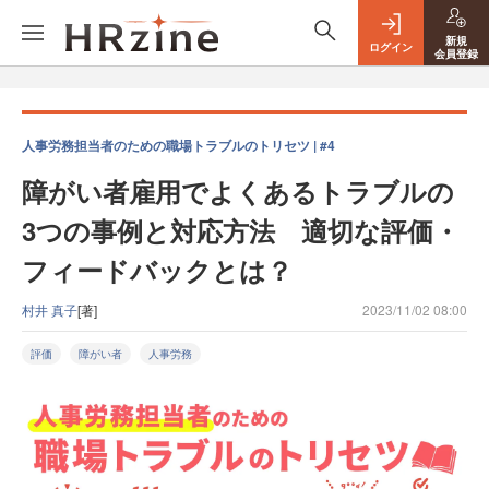
新規
ログイン
会員登録
人事労務担当者のための職場トラブルのトリセツ | #4
障がい者雇用でよくあるトラブルの
3つの事例と対応方法 適切な評価・
フィードバックとは？
村井 真子
[著]
2023/11/02 08:00
評価
障がい者
人事労務