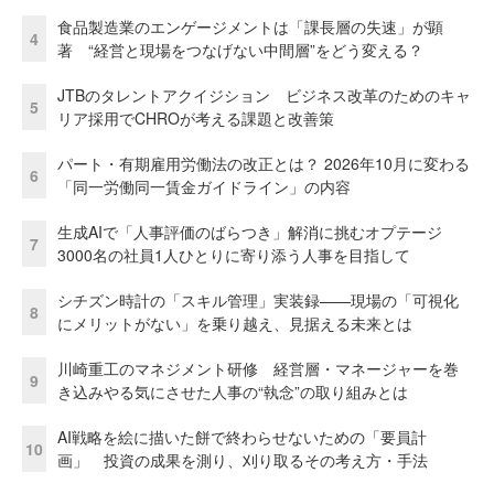
食品製造業のエンゲージメントは「課長層の失速」が顕
4
著 “経営と現場をつなげない中間層”をどう変える？
JTBのタレントアクイジション ビジネス改革のためのキャ
5
リア採用でCHROが考える課題と改善策
パート・有期雇用労働法の改正とは？ 2026年10月に変わる
6
「同一労働同一賃金ガイドライン」の内容
生成AIで「人事評価のばらつき」解消に挑むオプテージ
7
3000名の社員1人ひとりに寄り添う人事を目指して
シチズン時計の「スキル管理」実装録——現場の「可視化
8
にメリットがない」を乗り越え、見据える未来とは
川崎重工のマネジメント研修 経営層・マネージャーを巻
9
き込みやる気にさせた人事の“執念”の取り組みとは
AI戦略を絵に描いた餅で終わらせないための「要員計
10
画」 投資の成果を測り、刈り取るその考え方・手法