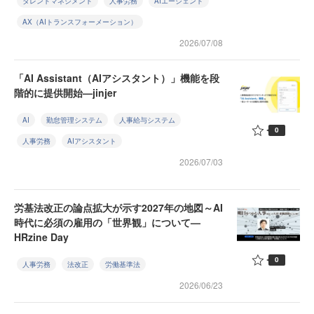
タレントマネジメント
人事労務
AIエージェント
AX（AIトランスフォーメーション）
2026/07/08
「AI Assistant（AIアシスタント）」機能を段
階的に提供開始—jinjer
AI
勤怠管理システム
人事給与システム
0
人事労務
AIアシスタント
2026/07/03
労基法改正の論点拡大が示す2027年の地図～AI
時代に必須の雇用の「世界観」について—
HRzine Day
0
人事労務
法改正
労働基準法
2026/06/23