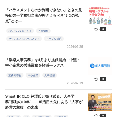
「ハラスメントなのか判断できない」ときの見
極め方—労務担当者が押さえるべき“3つの視
点”とは—
0
パワーハラスメント
人事労務
セクシュアルハラスメント
トラブル対応
2026/03/25
「楽楽人事労務」を4月より提供開始 中堅・
中小企業の労務業務を軽減—ラクス
業務効率化
中小企業
人事労務
0
2026/02/13
SmartHR CEO 芹澤氏と振り返る、人事労
務“激動の10年”——AI活用の先にある「人事が
経営の主役」の未来
6