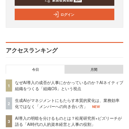
新規会員登録
ログイン
アクセスランキング
今日
月間
なぜAI導入の成否が人事にかかっているのか？AIネイティブ
1
組織をつくる「組織OS」という視点
生成AIがマネジメントにもたらす本質的変化は、業務効率
2
化ではなく「メンバーへの向き合い方」
NEW
AI導入の明暗を分けるものとは？松尾研究所×ビズリーチが
3
語る「AI時代の人的資本経営と人事の役割」