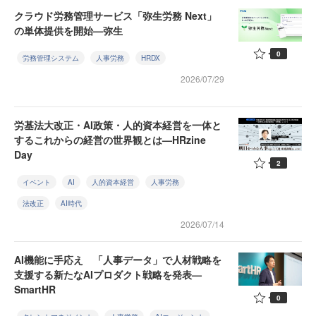
クラウド労務管理サービス「弥生労務 Next」
の単体提供を開始—弥生
0
労務管理システム
人事労務
HRDX
2026/07/29
労基法大改正・AI政策・人的資本経営を一体と
するこれからの経営の世界観とは—HRzine
Day
2
イベント
AI
人的資本経営
人事労務
法改正
AI時代
2026/07/14
AI機能に手応え 「人事データ」で人材戦略を
支援する新たなAIプロダクト戦略を発表—
SmartHR
0