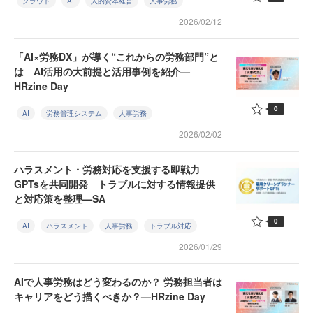
クラウド
AI
人的資本経営
人事労務
2026/02/12
「AI×労務DX」が導く“これからの労務部門”と
は AI活用の大前提と活用事例を紹介—
HRzine Day
0
AI
労務管理システム
人事労務
2026/02/02
ハラスメント・労務対応を支援する即戦力
GPTsを共同開発 トラブルに対する情報提供
と対応策を整理—SA
0
AI
ハラスメント
人事労務
トラブル対応
2026/01/29
AIで人事労務はどう変わるのか？ 労務担当者は
キャリアをどう描くべきか？—HRzine Day