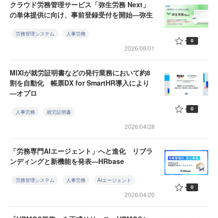
クラウド労務管理サービス「弥生労務 Next」
の単体提供に向け、事前登録受付を開始—弥生
労務管理システム
人事労務
0
2026/06/01
MIXIが就労証明書などの発行業務において約8
割を自動化 帳票DX for SmartHR導入により
—オプロ
0
人事労務
就労証明書
2026/04/28
「労務専門AIエージェント」へと進化 リブラ
ンディングと新機能を発表—HRbase
労務管理システム
人事労務
AIエージェント
0
2026/04/20