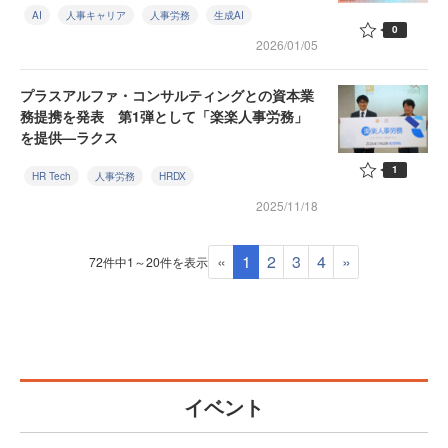
AI
人事キャリア
人事労務
生成AI
0
2026/01/05
プラスアルファ・コンサルティングとの資本業
務提携を発表 第1弾として「楽楽人事労務」
を提供—ラクス
1
HR Tech
人事労務
HRDX
2025/11/18
«
1
2
3
4
»
72件中1～20件を表示
イベント