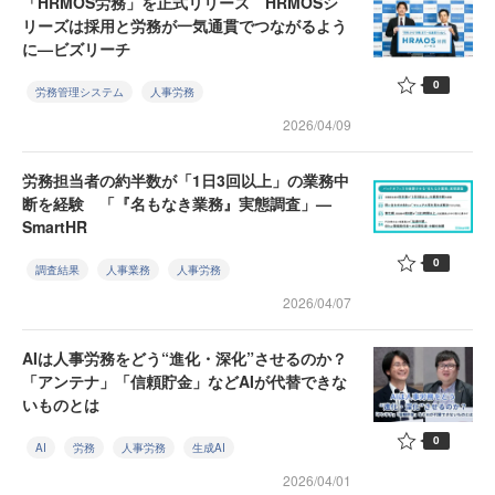
「HRMOS労務」を正式リリース HRMOSシ
リーズは採用と労務が一気通貫でつながるよう
に—ビズリーチ
0
労務管理システム
人事労務
2026/04/09
労務担当者の約半数が「1日3回以上」の業務中
断を経験 「『名もなき業務』実態調査」—
SmartHR
0
調査結果
人事業務
人事労務
2026/04/07
AIは人事労務をどう“進化・深化”させるのか？
「アンテナ」「信頼貯金」などAIが代替できな
いものとは
0
AI
労務
人事労務
生成AI
2026/04/01