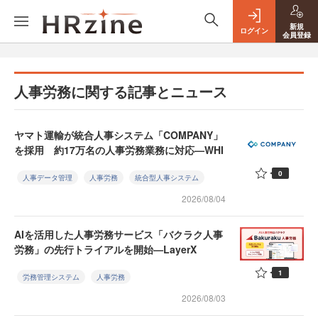
新規
ログイン
会員登録
人事労務に関する記事とニュース
ヤマト運輸が統合人事システム「COMPANY」
を採用 約17万名の人事労務業務に対応—WHI
0
人事データ管理
人事労務
統合型人事システム
2026/08/04
AIを活用した人事労務サービス「バクラク人事
労務」の先行トライアルを開始—LayerX
1
労務管理システム
人事労務
2026/08/03