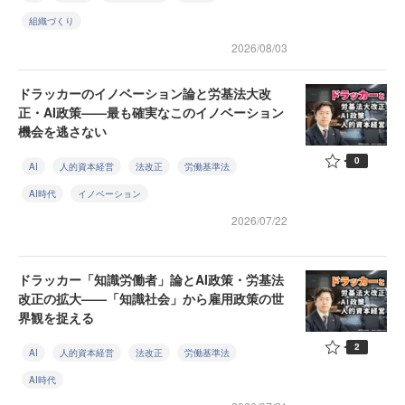
組織づくり
2026/08/03
ドラッカーのイノベーション論と労基法大改
正・AI政策——最も確実なこのイノベーション
機会を逃さない
0
AI
人的資本経営
法改正
労働基準法
AI時代
イノベーション
2026/07/22
ドラッカー「知識労働者」論とAI政策・労基法
改正の拡大——「知識社会」から雇用政策の世
界観を捉える
2
AI
人的資本経営
法改正
労働基準法
AI時代