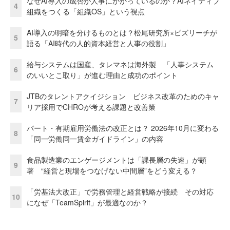
なぜAI導入の成否が人事にかかっているのか？AIネイティブ
4
組織をつくる「組織OS」という視点
AI導入の明暗を分けるものとは？松尾研究所×ビズリーチが
5
語る「AI時代の人的資本経営と人事の役割」
給与システムは国産、タレマネは海外製 「人事システム
6
のいいとこ取り」が進む理由と成功のポイント
JTBのタレントアクイジション ビジネス改革のためのキャ
7
リア採用でCHROが考える課題と改善策
パート・有期雇用労働法の改正とは？ 2026年10月に変わる
8
「同一労働同一賃金ガイドライン」の内容
食品製造業のエンゲージメントは「課長層の失速」が顕
9
著 “経営と現場をつなげない中間層”をどう変える？
「労基法大改正」で労務管理と経営戦略が接続 その対応
10
になぜ「TeamSpirit」が最適なのか？