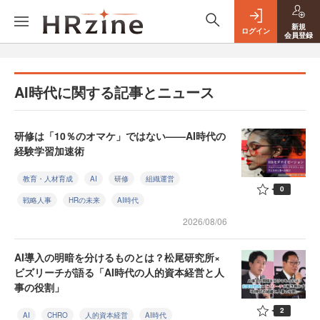
新規
ログイン
会員登録
AI時代に関する記事とニュース
研修は「10％のオマケ」ではない——AI時代の
経験学習加速術
教育・人材育成
AI
研修
組織運営
0
戦略人事
HRの未来
AI時代
2026/08/06
AI導入の明暗を分けるものとは？松尾研究所×
ビズリーチが語る「AI時代の人的資本経営と人
事の役割」
2
AI
CHRO
人的資本経営
AI時代