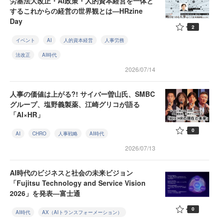
労基法大改正・AI政策・人的資本経営を一体と
するこれからの経営の世界観とは—HRzine
Day
2
イベント
AI
人的資本経営
人事労務
法改正
AI時代
2026/07/14
人事の価値は上がる?! サイバー曽山氏、SMBC
グループ、塩野義製薬、江崎グリコが語る
「AI×HR」
0
AI
CHRO
人事戦略
AI時代
2026/07/13
AI時代のビジネスと社会の未来ビジョン
「Fujitsu Technology and Service Vision
2026」を発表—富士通
0
AI時代
AX（AIトランスフォーメーション）