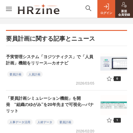
新規
ログイン
会員登録
要員計画に関する記事とニュース
予実管理システム「ヨジツティクス」で「人員
計画」機能をリリース—カオナビ
要員計画
人員計画
0
2026/03/05
「要員計画シミュレーション機能」を開
発 “組織のゆがみ”を20年先まで可視化—パナ
リット
1
人事データ活用
人材データ
要員計画
2026/02/20