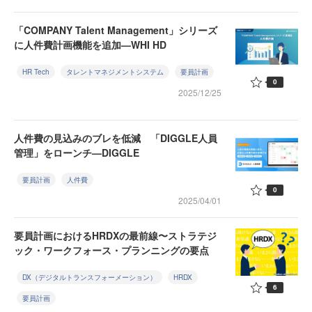
「COMPANY Talent Management」シリーズ
に人件費計画機能を追加—WHI HD
HR Tech
タレントマネジメントシステム
要員計画
0
2025/12/25
人件費の見込みのブレを低減 「DIGGLE人員
管理」をローンチ—DIGGLE
要員計画
人件費
0
2025/04/01
要員計画におけるHRDXの最前線〜ストラテジ
ック・ワークフォース・プランニングの要点
DX（デジタルトランスフォーメーション）
HRDX
6
要員計画