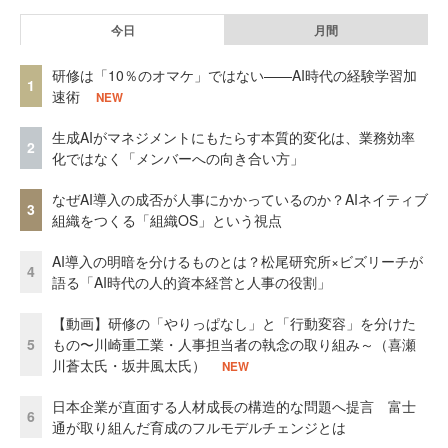
今日
月間
研修は「10％のオマケ」ではない——AI時代の経験学習加
1
速術
NEW
生成AIがマネジメントにもたらす本質的変化は、業務効率
2
化ではなく「メンバーへの向き合い方」
なぜAI導入の成否が人事にかかっているのか？AIネイティブ
3
組織をつくる「組織OS」という視点
AI導入の明暗を分けるものとは？松尾研究所×ビズリーチが
4
語る「AI時代の人的資本経営と人事の役割」
【動画】研修の「やりっぱなし」と「行動変容」を分けた
5
もの〜川崎重工業・人事担当者の執念の取り組み～（喜瀬
川蒼太氏・坂井風太氏）
NEW
日本企業が直面する人材成長の構造的な問題へ提言 富士
6
通が取り組んだ育成のフルモデルチェンジとは