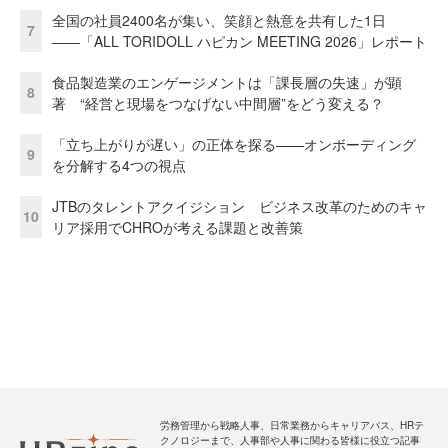
全国の社員2400名が集い、笑顔と熱意を共有した1日
7
――「ALL TORIDOLL ハピカン MEETING 2026」レポート
食品製造業のエンゲージメントは「課長層の失速」が顕
8
著 “経営と現場をつなげない中間層”をどう変える？
「立ち上がりが遅い」の正体を探る——オンボーディング
9
を分解する4つの視点
JTBのタレントアクイジション ビジネス改革のためのキャ
10
リア採用でCHROが考える課題と改善策
労務管理から戦略人事、日常業務からキャリアパス、HRテ
クノロジーまで、人事部や人事に関わる皆様に役立つ記事