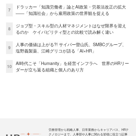
ドラッカー「知識労働者」論とAI政策・労基法改正の拡大
7
——「知識社会」から雇用政策の世界観を捉える
ジョブ型・スキル型の人材マネジメントはなぜ限界を迎え
8
るのか ケイパビリティ型との比較で読み解く違い
人事の価値は上がる?! サイバー曽山氏、SMBCグループ、
9
塩野義製薬、江崎グリコが語る「AI×HR」
AI時代こそ「Humanity」を経営インフラへ 世界のHRリー
10
ダーが立ち返る組織と個人のあり方
労務管理から戦略人事、日常業務からキャリアパス、HRテ
クノロジーまで、人事部や人事に関わる皆様に役立つ記事