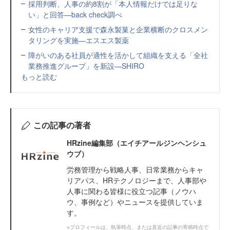
採用判断、人事の約8割が「本人情報だけでは足りな
い」と回答—back check調べ
女性のキャリア支援で森永製菓と企業横断のクロスメン
タリングを実施—エスエス製薬
障がいのある社員が適性を活かして組織を支える「全社
業務推進グループ」を新設—SHIRO
もっと読む
この記事の著者
HRzine編集部（エイチアールジンヘンシュ
ウブ）
労務管理から戦略人事、日常業務からキャ
リアパス、HRテクノロジーまで、人事部や
人事に関わる皆様に役立つ記事（ノウハ
ウ、事例など）やニュースを提供していま
す。
※プロフィールは、執筆時点、または直近の記事の寄稿時点で