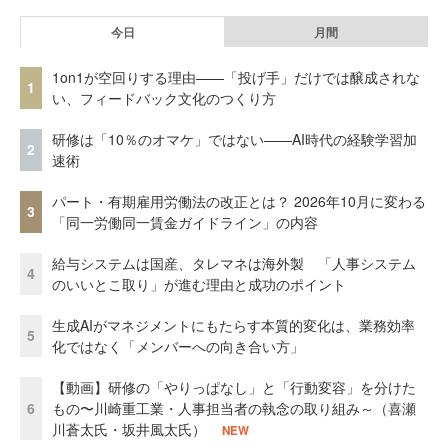
今日
月間
1on1が空回りする理由——「投げ手」だけでは醸成されな
1
い、フィードバック文化のつくり方
研修は「10％のオマケ」ではない——AI時代の経験学習加
2
速術
パート・有期雇用労働法の改正とは？ 2026年10月に変わる
3
「同一労働同一賃金ガイドライン」の内容
給与システムは国産、タレマネは海外製 「人事システム
4
のいいとこ取り」が進む理由と成功のポイント
生成AIがマネジメントにもたらす本質的変化は、業務効率
5
化ではなく「メンバーへの向き合い方」
【動画】研修の「やりっぱなし」と「行動変容」を分けた
6
もの〜川崎重工業・人事担当者の執念の取り組み～（喜瀬
川蒼太氏・坂井風太氏）
NEW