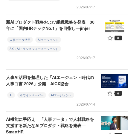
2026/07/17
新AIプロダクト戦略および組織戦略を発表 30
年に「国内HRテックNo.1」を目指し—jinjer
0
人事データ活用
AIエージェント
AX（AIトランスフォーメーション）
2026/07/17
人事AI活用を整理した「AIエージェント時代の
人事白書 2026」公開—AICX協会
0
AI
ホワイトペーパー
AIエージェント
2026/07/14
AI機能に手応え 「人事データ」で人材戦略を
支援する新たなAIプロダクト戦略を発表—
SmartHR