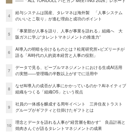
――「ALL TORIDOLL ハピカン MEETING 2026」レポート
給与システムは国産、タレマネは海外製 「人事システム
4
のいいとこ取り」が進む理由と成功のポイント
「事業部が人事を語り、人事が事業を語れる」組織へ 大
5
阪ガスに学ぶ“タレントマネジメントの推進力”
AI導入の明暗を分けるものとは？松尾研究所×ビズリーチが
6
語る「AI時代の人的資本経営と人事の役割」
データで見る、ピープルマネジメントにおける生成AI活用
7
の実態——管理職の半数以上がすでに活用中
なぜAI導入の成否が人事にかかっているのか？AIネイティブ
8
組織をつくる「組織OS」という視点
社員の一体感を醸成する周年イベント 三井住友トラスト
9
グループがギフティと仕掛けたギフトとは
理念とデータを語れる人事が“経営層を動かす” 良品計画と
10
焼肉きんぐが語るタレントマネジメントの成果