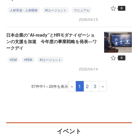
0
人材育成・人材開発
AIエージェント
マニュアル
2026/04/15
日本企業の“AI-ready”とHRモダナイゼーショ
ンの支援を加速 今年度の事業戦略を発表—ワ
ークデイ
0
HCM
HRDX
AIエージェント
2026/04/14
«
1
2
3
»
57件中1～20件を表示
イベント