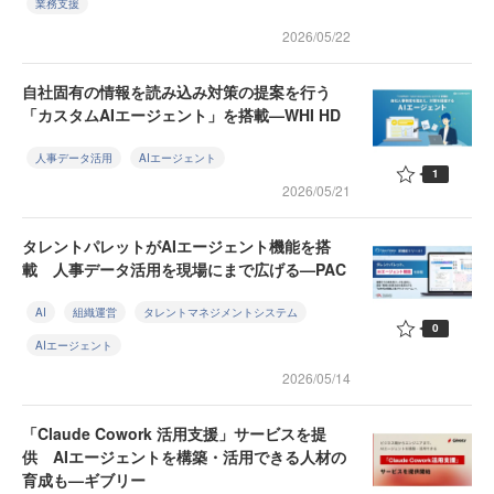
業務支援
2026/05/22
自社固有の情報を読み込み対策の提案を行う
「カスタムAIエージェント」を搭載—WHI HD
人事データ活用
AIエージェント
1
2026/05/21
タレントパレットがAIエージェント機能を搭
載 人事データ活用を現場にまで広げる—PAC
AI
組織運営
タレントマネジメントシステム
0
AIエージェント
2026/05/14
「Claude Cowork 活用支援」サービスを提
供 AIエージェントを構築・活用できる人材の
育成も—ギブリー