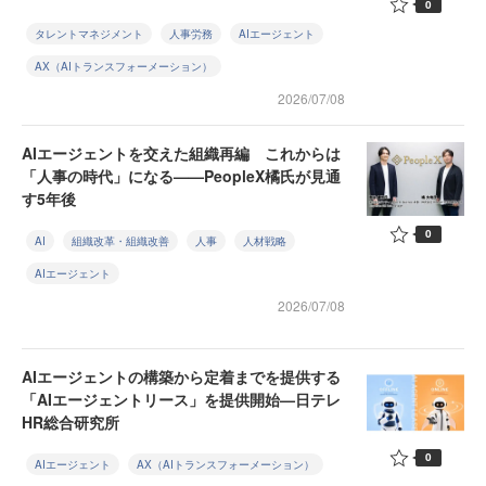
0
タレントマネジメント
人事労務
AIエージェント
AX（AIトランスフォーメーション）
2026/07/08
AIエージェントを交えた組織再編 これからは
「人事の時代」になる——PeopleX橘氏が見通
す5年後
0
AI
組織改革・組織改善
人事
人材戦略
AIエージェント
2026/07/08
AIエージェントの構築から定着までを提供する
「AIエージェントリース」を提供開始—日テレ
HR総合研究所
0
AIエージェント
AX（AIトランスフォーメーション）