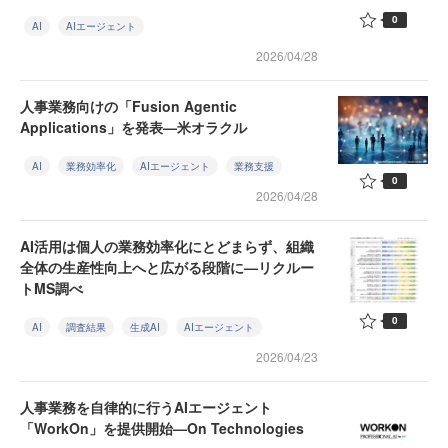
0
AI
AIエージェント
2026/04/28
人事業務向けの「Fusion Agentic
Applications」を発表—米オラクル
AI
業務効率化
AIエージェント
業務支援
0
2026/04/28
AI活用は個人の業務効率化にとどまらず、組織
全体の生産性向上へと広がる段階に—リクルー
トMS調べ
0
AI
調査結果
生成AI
AIエージェント
2026/04/23
人事業務を自律的に行うAIエージェント
「WorkOn」を提供開始—On Technologies