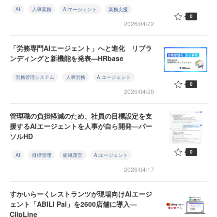
AI
人事業務
AIエージェント
業務支援
0
2026/04/22
「労務専門AIエージェント」へと進化 リブラ
ンディングと新機能を発表—HRbase
労務管理システム
人事労務
AIエージェント
0
2026/04/20
管理職の負担軽減のため、社員の目標設定を支
援するAIエージェントを人事が自ら開発—パー
ソルHD
0
AI
目標管理
組織運営
AIエージェント
2026/04/17
すかいらーくレストランツが現場向けAIエージ
ェント「ABILI Pal」を2600店舗に導入—
ClipLine