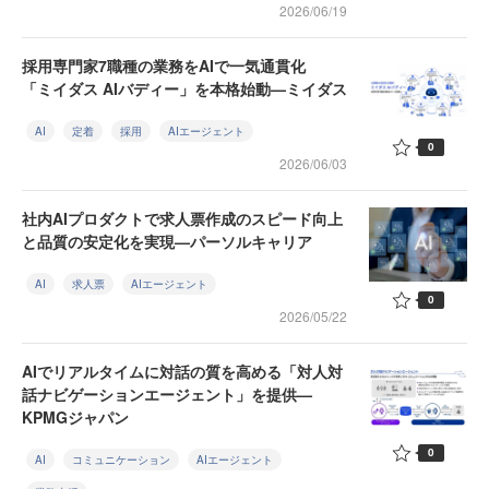
2026/06/19
採用専門家7職種の業務をAIで一気通貫化
「ミイダス AIバディー」を本格始動—ミイダス
AI
定着
採用
AIエージェント
0
2026/06/03
社内AIプロダクトで求人票作成のスピード向上
と品質の安定化を実現—パーソルキャリア
AI
求人票
AIエージェント
0
2026/05/22
AIでリアルタイムに対話の質を高める「対人対
話ナビゲーションエージェント」を提供—
KPMGジャパン
0
AI
コミュニケーション
AIエージェント