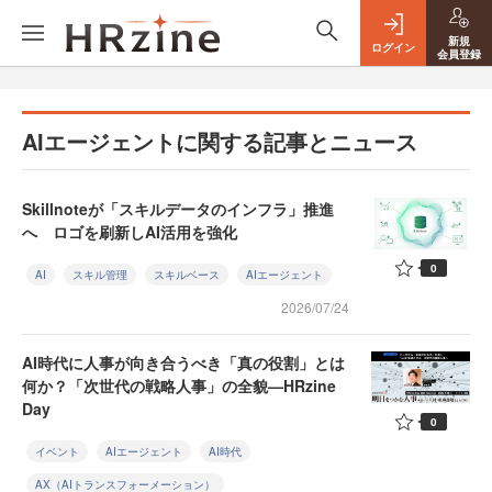
新規
ログイン
会員登録
AIエージェントに関する記事とニュース
Skillnoteが「スキルデータのインフラ」推進
へ ロゴを刷新しAI活用を強化
0
AI
スキル管理
スキルベース
AIエージェント
2026/07/24
AI時代に人事が向き合うべき「真の役割」とは
何か？「次世代の戦略人事」の全貌—HRzine
Day
0
イベント
AIエージェント
AI時代
AX（AIトランスフォーメーション）