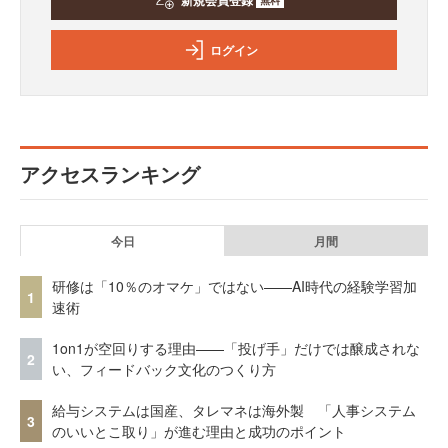
新規会員登録
ログイン
アクセスランキング
今日
月間
研修は「10％のオマケ」ではない——AI時代の経験学習加
1
速術
1on1が空回りする理由——「投げ手」だけでは醸成されな
2
い、フィードバック文化のつくり方
給与システムは国産、タレマネは海外製 「人事システム
3
のいいとこ取り」が進む理由と成功のポイント