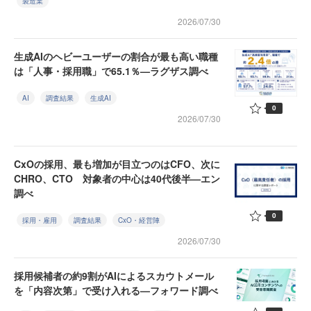
製造業
2026/07/30
生成AIのヘビーユーザーの割合が最も高い職種
は「人事・採用職」で65.1％—ラグザス調べ
AI
調査結果
生成AI
0
2026/07/30
CxOの採用、最も増加が目立つのはCFO、次に
CHRO、CTO 対象者の中心は40代後半—エン
調べ
0
採用・雇用
調査結果
CxO・経営陣
2026/07/30
採用候補者の約9割がAIによるスカウトメール
を「内容次第」で受け入れる—フォワード調べ