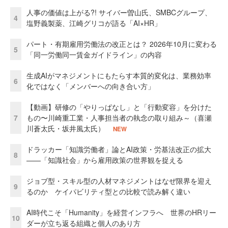
人事の価値は上がる?! サイバー曽山氏、SMBCグループ、
4
塩野義製薬、江崎グリコが語る「AI×HR」
パート・有期雇用労働法の改正とは？ 2026年10月に変わる
5
「同一労働同一賃金ガイドライン」の内容
生成AIがマネジメントにもたらす本質的変化は、業務効率
6
化ではなく「メンバーへの向き合い方」
【動画】研修の「やりっぱなし」と「行動変容」を分けた
7
もの〜川崎重工業・人事担当者の執念の取り組み～（喜瀬
川蒼太氏・坂井風太氏）
NEW
ドラッカー「知識労働者」論とAI政策・労基法改正の拡大
8
——「知識社会」から雇用政策の世界観を捉える
ジョブ型・スキル型の人材マネジメントはなぜ限界を迎え
9
るのか ケイパビリティ型との比較で読み解く違い
AI時代こそ「Humanity」を経営インフラへ 世界のHRリー
10
ダーが立ち返る組織と個人のあり方