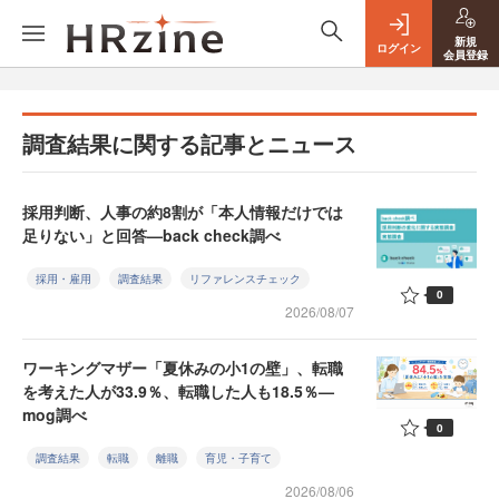
新規
ログイン
会員登録
調査結果に関する記事とニュース
採用判断、人事の約8割が「本人情報だけでは
足りない」と回答—back check調べ
採用・雇用
調査結果
リファレンスチェック
0
2026/08/07
ワーキングマザー「夏休みの小1の壁」、転職
を考えた人が33.9％、転職した人も18.5％—
mog調べ
0
調査結果
転職
離職
育児・子育て
2026/08/06