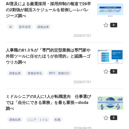
AI普及による厳選採用・採用抑制の報道で28卒
の2割強が就活スケジュールを前倒し—レバレ
ジーズ調べ
0
AI
新卒採用
調査結果
2026/07/01
人事職の81.3％が「専門的定型業務は専門家や
外部ツールに任せたほうが合理的」と認識—ゴ
ウリカ調べ
0
調査結果
業務効率化
BPO・業務代行
2026/07/01
ミドルシニアの5人に1人が転職意向 仕事選び
では「自分にできる業務」を最も重視—doda
調べ
0
調査結果
シニア・ミドル
転職
2026/06/25