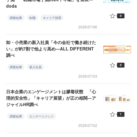
doda
0
調査結果
転職
キャリア採用
2026/07/06
卸・小売業の新入社員「今の会社で働き続けた
い」が約7割で他より高め—ALL DIFFERENT
調べ
0
調査結果
新入社員
2026/07/03
日本企業のエンゲージメントは膠着状態 「心
理的安全性」「キャリア展望」が正の相関—ア
ジャイルHR調べ
1
調査結果
エンゲージメント
2026/07/02