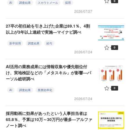
0
AI
調査結果
スカウトメール
採用
2026/07/27
27卒の初任給を引き上げた企業は89.1％、4割
以上が3年以上連続で実施—マイナビ調べ
新卒採用
調査結果
給与
0
2026/07/24
AI活用の業務成果には情報収集や優先順位付
け、実地検証などの「メタスキル」が影響—パ
ーソル総研調べ
0
AI
調査結果
業務効率化
2026/07/24
採用動画に効果があったという人事担当者は
65.8％、予算は10万～30万円が最多—アルファ
ノート調べ