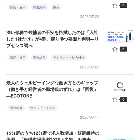
0
採用・雇用
調査結果
動画
2026/07/23
深い傾聴で候補者の不安を払拭したのは「入社
した1社だけ」が4割、競り勝つ要因と判明—リ
ブセンス調べ
0
採用・雇用
調査結果
アトラクト・魅力付け
2026/07/22
最大のウェルビーイングな働き方とのギャップ
（働き手と経営者の職場観のずれ）は「回復」
—ECOTONE
0
調査結果
ウェルビーイング
2026/07/17
15分野のうち12分野で求人数増加・好調維持の
予測 「転職市場予測2026下半期」を発表—