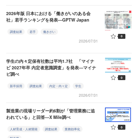
2026年版 日本における「働きがいのある会
社」若手ランキングを発表—GPTW Japan
調査結果
若手
働きがい
0
2026/07/31
学生の内々定保有社数は平均1.7社 「マイナ
ビ 2027年卒 内定者意識調査」を発表—マイナ
ビ調べ
0
新卒採用
調査結果
内定・内々定
学生
2026/07/31
製造業の現場リーダー約6割が「管理業務に追
われている」と回答—X Mile調べ
0
人材育成・人材開発
調査結果
業務効率化