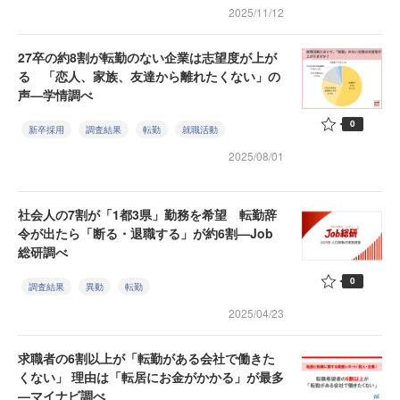
2025/11/12
27卒の約8割が転勤のない企業は志望度が上が
る 「恋人、家族、友達から離れたくない」の
声—学情調べ
0
新卒採用
調査結果
転勤
就職活動
2025/08/01
社会人の7割が「1都3県」勤務を希望 転勤辞
令が出たら「断る・退職する」が約6割—Job
総研調べ
0
調査結果
異動
転勤
2025/04/23
求職者の6割以上が「転勤がある会社で働きた
くない」 理由は「転居にお金がかかる」が最多
—マイナビ調べ