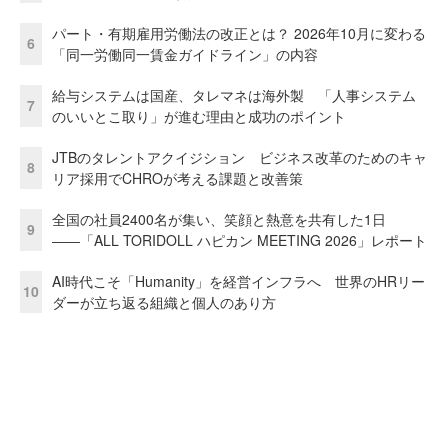
パート・有期雇用労働法の改正とは？ 2026年10月に変わる
6
「同一労働同一賃金ガイドライン」の内容
給与システムは国産、タレマネは海外製 「人事システム
7
のいいとこ取り」が進む理由と成功のポイント
JTBのタレントアクイジション ビジネス改革のためのキャ
8
リア採用でCHROが考える課題と改善策
全国の社員2400名が集い、笑顔と熱意を共有した1日
9
――「ALL TORIDOLL ハピカン MEETING 2026」レポート
AI時代こそ「Humanity」を経営インフラへ 世界のHRリー
10
ダーが立ち返る組織と個人のあり方