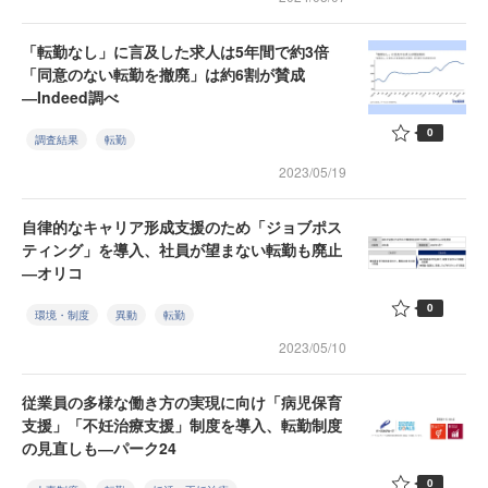
「転勤なし」に言及した求人は5年間で約3倍
「同意のない転勤を撤廃」は約6割が賛成
―Indeed調べ
0
調査結果
転勤
2023/05/19
自律的なキャリア形成支援のため「ジョブポス
ティング」を導入、社員が望まない転勤も廃止
―オリコ
0
環境・制度
異動
転勤
2023/05/10
従業員の多様な働き方の実現に向け「病児保育
支援」「不妊治療支援」制度を導入、転勤制度
の見直しも―パーク24
0