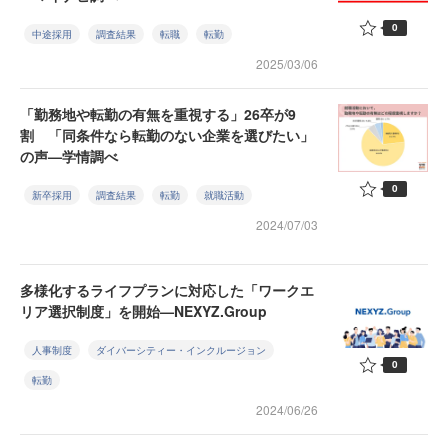
0
中途採用
調査結果
転職
転勤
2025/03/06
「勤務地や転勤の有無を重視する」26卒が9
割 「同条件なら転勤のない企業を選びたい」
の声—学情調べ
0
新卒採用
調査結果
転勤
就職活動
2024/07/03
多様化するライフプランに対応した「ワークエ
リア選択制度」を開始—NEXYZ.Group
人事制度
ダイバーシティー・インクルージョン
0
転勤
2024/06/26