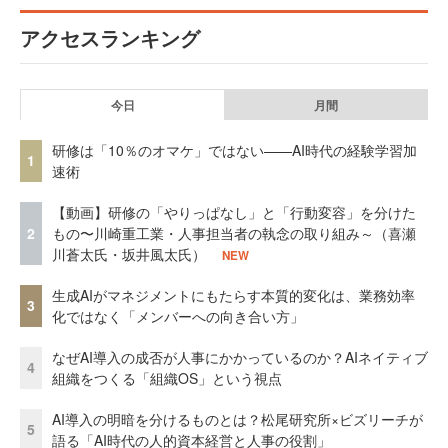
アクセスランキング
今日
月間
研修は「10％のオマケ」ではない——AI時代の経験学習加
1
速術
【動画】研修の「やりっぱなし」と「行動変容」を分けた
2
もの〜川崎重工業・人事担当者の執念の取り組み～（喜瀬
川蒼太氏・坂井風太氏）
NEW
生成AIがマネジメントにもたらす本質的変化は、業務効率
3
化ではなく「メンバーへの向き合い方」
なぜAI導入の成否が人事にかかっているのか？AIネイティブ
4
組織をつくる「組織OS」という視点
AI導入の明暗を分けるものとは？松尾研究所×ビズリーチが
5
語る「AI時代の人的資本経営と人事の役割」