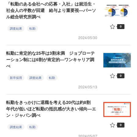
「転勤のある会社への応募・入社」は就活生・
社会人の半数が回避 給与より重要視—パーソ
ル総合研究所調べ
0
調査結果
転勤
2024/05/30
転勤に肯定的な25卒は3割未満 ジョブローテ
ーション制には6割が肯定的—ワンキャリア調
べ
0
新卒採用
調査結果
転勤
2024/05/13
転勤をきっかけに退職を考える20代は約8割
年代が低いほど転勤の抵抗感が大きい傾向—エ
ン・ジャパン調べ
0
調査結果
転勤
2024/05/07