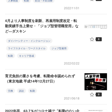
人事制度
転勤
妊活・不妊治療
2022/11/01
4月より人事制度を刷新、再雇用制度改定・転
勤実績手当上乗せ・「ジョブ型管理職登用」な
ど―ダスキン
0
ダイバーシティー・インクルージョン
ライフスタイル・ワークスタイル
ジョブ型雇用
転勤
キャリア形成
2022/02/22
育児負担の重さを考慮、転勤命令認められず
（東京地裁 平成14年12月27日）
労務
訴訟
転勤
0
2021/06/18
2022年卒、63.7％がコロナ禍で「転勤のない企