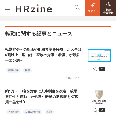
新規
ログイン
会員登録
転勤に関する記事とニュース
転勤辞令への拒否や配慮希望を経験した人事は
6割以上 理由は「家族の介護・看護」が最多
—エン調べ
0
調査結果
転勤
2025/11/28
約1万5000名を対象に人事制度を改定 成果・
専門性と連動した処遇や転勤の選択肢を拡充—
第一生命HD
0
人事制度
人事制度設計
転勤