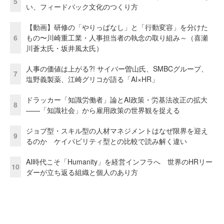
5
い、フィードバック文化のつくり方
【動画】研修の「やりっぱなし」と「行動変容」を分けた
6
もの〜川崎重工業・人事担当者の執念の取り組み～（喜瀬
川蒼太氏・坂井風太氏）
人事の価値は上がる?! サイバー曽山氏、SMBCグループ、
7
塩野義製薬、江崎グリコが語る「AI×HR」
ドラッカー「知識労働者」論とAI政策・労基法改正の拡大
8
——「知識社会」から雇用政策の世界観を捉える
ジョブ型・スキル型の人材マネジメントはなぜ限界を迎え
9
るのか ケイパビリティ型との比較で読み解く違い
AI時代こそ「Humanity」を経営インフラへ 世界のHRリー
10
ダーが立ち返る組織と個人のあり方