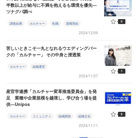
半数以上が給与に不満を抱えるも環境を優先—
ツナグバ調べ
0
調査結果
カルチャー
転職
退職理由
2024/12/09
苦しいときこそ一丸となれるウエディングパー
クの「カルチャー」 その中身と浸透策
カルチャー
組織運営
1
2024/11/27
産官学連携「カルチャー変革推進委員会」を発
足 業種や企業規模を越境し、学び合う場を提
供—Unipos
0
カルチャー
コミュニティ
組織開発
組織文化
2024/11/11