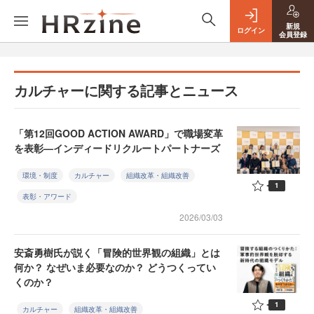
新規
ログイン
会員登録
カルチャーに関する記事とニュース
「第12回GOOD ACTION AWARD」で職場変革
を表彰—インディードリクルートパートナーズ
環境・制度
カルチャー
組織改革・組織改善
1
表彰・アワード
2026/03/03
安斎勇樹氏が説く「冒険的世界観の組織」とは
何か？ なぜいま必要なのか？ どうつくってい
くのか？
1
カルチャー
組織改革・組織改善