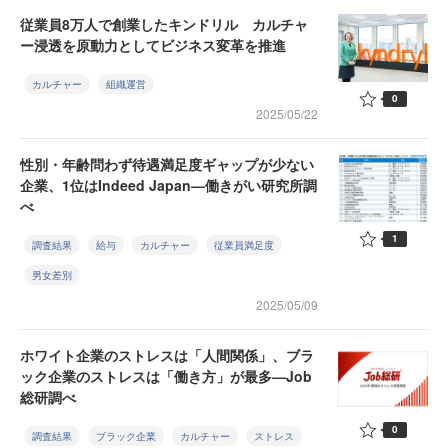
従業員8万人で創業したキンドリル カルチャ
ー浸透を原動力としてビジネス変革を推進
カルチャー
組織運営
0
2025/05/22
性別・年齢問わず待遇満足度ギャップが少ない
企業、1位はIndeed Japan—働きがい研究所調
べ
1
調査結果
給与
カルチャー
従業員満足度
男女差別
2025/05/09
ホワイト企業のストレスは「人間関係」、ブラ
ック企業のストレスは「働き方」が最多—Job
総研調べ
0
調査結果
ブラック企業
カルチャー
ストレス