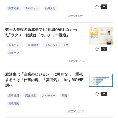
0
調査結果
カルチャー
組織文化
2025/11/21
数千人規模の急成長でも“組織が崩れなかっ
た”ラクス 秘訣は「カルチャー浸透」
カルチャー
組織開発
メガベンチャー企業
4
組織文化
2025/10/16
就活生は「企業のビジョン」に興味なし 重視
するのは「仕事内容」「雰囲気」—key MOVIE
調べ
0
新卒採用
調査結果
カルチャー
動画
就職活動
2025/06/13