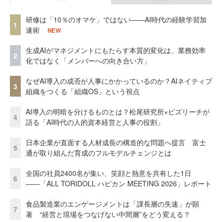
研修は「10％のオマケ」ではない——AI時代の経験学習加
1
速術
NEW
生成AIがマネジメントにもたらす本質的変化は、業務効率
2
化ではなく「メンバーへの向き合い方」
なぜAI導入の成否が人事にかかっているのか？AIネイティブ
3
組織をつくる「組織OS」という視点
AI導入の明暗を分けるものとは？松尾研究所×ビズリーチが
4
語る「AI時代の人的資本経営と人事の役割」
日本企業が直面する人材成長の構造的な問題へ提言 富士
5
通が取り組んだ育成のフルモデルチェンジとは
全国の社員2400名が集い、笑顔と熱意を共有した1日
6
――「ALL TORIDOLL ハピカン MEETING 2026」レポート
食品製造業のエンゲージメントは「課長層の失速」が顕
7
著 “経営と現場をつなげない中間層”をどう変える？