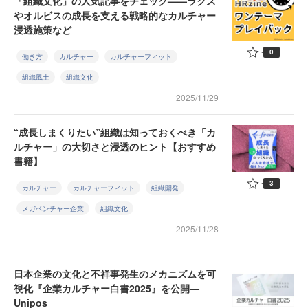
「組織文化」の人気記事をチェック——ラクス
やオルビスの成長を支える戦略的なカルチャー
浸透施策など
0
働き方
カルチャー
カルチャーフィット
組織風土
組織文化
2025/11/29
“成長しまくりたい”組織は知っておくべき「カ
ルチャー」の大切さと浸透のヒント【おすすめ
書籍】
3
カルチャー
カルチャーフィット
組織開発
メガベンチャー企業
組織文化
2025/11/28
日本企業の文化と不祥事発生のメカニズムを可
視化『企業カルチャー白書2025』を公開—
Unipos