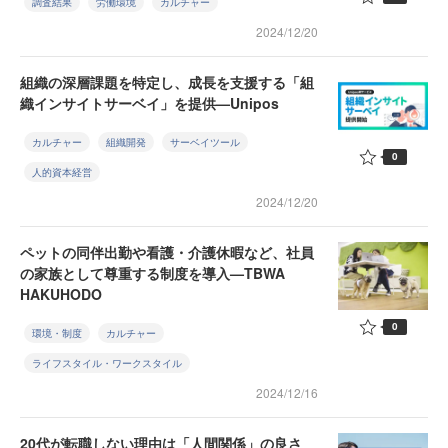
調査結果
労働環境
カルチャー
2024/12/20
組織の深層課題を特定し、成長を支援する「組
織インサイトサーベイ」を提供—Unipos
カルチャー
組織開発
サーベイツール
0
人的資本経営
2024/12/20
ペットの同伴出勤や看護・介護休暇など、社員
の家族として尊重する制度を導入—TBWA
HAKUHODO
0
環境・制度
カルチャー
ライフスタイル・ワークスタイル
2024/12/16
20代が転職しない理由は「人間関係」の良さ