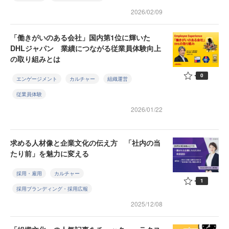
2026/02/09
「働きがいのある会社」国内第1位に輝いた
DHLジャパン 業績につながる従業員体験向上
の取り組みとは
0
エンゲージメント
カルチャー
組織運営
従業員体験
2026/01/22
求める人材像と企業文化の伝え方 「社内の当
たり前」を魅力に変える
採用・雇用
カルチャー
1
採用ブランディング・採用広報
2025/12/08