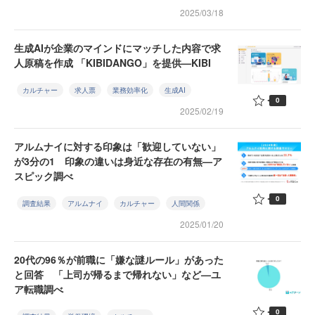
2025/03/18
生成AIが企業のマインドにマッチした内容で求
人原稿を作成 「KIBIDANGO」を提供—KIBI
カルチャー
求人票
業務効率化
生成AI
0
2025/02/19
アルムナイに対する印象は「歓迎していない」
が3分の1 印象の違いは身近な存在の有無—ア
スピック調べ
0
調査結果
アルムナイ
カルチャー
人間関係
2025/01/20
20代の96％が前職に「嫌な謎ルール」があった
と回答 「上司が帰るまで帰れない」など—ユ
ア転職調べ
0