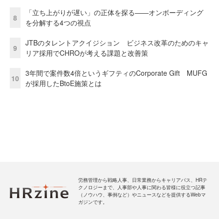
「立ち上がりが遅い」の正体を探る——オンボーディング
8
を分解する4つの視点
JTBのタレントアクイジション ビジネス改革のためのキャ
9
リア採用でCHROが考える課題と改善策
3年間で案件数4倍というギフティのCorporate Gift MUFG
10
が採用したBtoE施策とは
労務管理から戦略人事、日常業務からキャリアパス、HRテ
クノロジーまで、人事部や人事に関わる皆様に役立つ記事
（ノウハウ、事例など）やニュースなどを提供するWebマ
ガジンです。