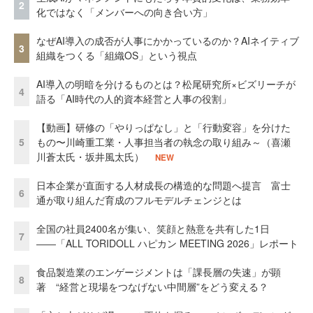
2
化ではなく「メンバーへの向き合い方」
なぜAI導入の成否が人事にかかっているのか？AIネイティブ
3
組織をつくる「組織OS」という視点
AI導入の明暗を分けるものとは？松尾研究所×ビズリーチが
4
語る「AI時代の人的資本経営と人事の役割」
【動画】研修の「やりっぱなし」と「行動変容」を分けた
5
もの〜川崎重工業・人事担当者の執念の取り組み～（喜瀬
川蒼太氏・坂井風太氏）
NEW
日本企業が直面する人材成長の構造的な問題へ提言 富士
6
通が取り組んだ育成のフルモデルチェンジとは
全国の社員2400名が集い、笑顔と熱意を共有した1日
7
――「ALL TORIDOLL ハピカン MEETING 2026」レポート
食品製造業のエンゲージメントは「課長層の失速」が顕
8
著 “経営と現場をつなげない中間層”をどう変える？