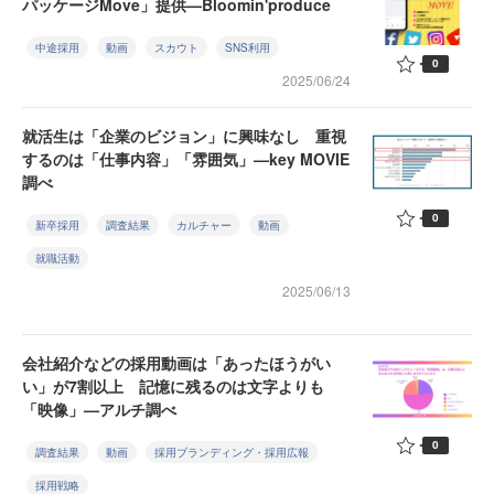
パッケージMove」提供—Bloomin'produce
中途採用
動画
スカウト
SNS利用
0
2025/06/24
就活生は「企業のビジョン」に興味なし 重視
するのは「仕事内容」「雰囲気」—key MOVIE
調べ
0
新卒採用
調査結果
カルチャー
動画
就職活動
2025/06/13
会社紹介などの採用動画は「あったほうがい
い」が7割以上 記憶に残るのは文字よりも
「映像」—アルチ調べ
0
調査結果
動画
採用ブランディング・採用広報
採用戦略