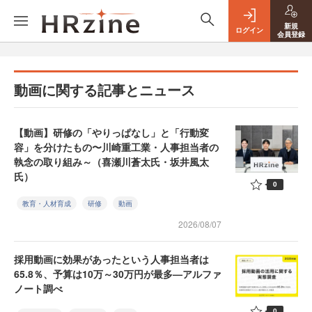
新規
ログイン
会員登録
動画に関する記事とニュース
【動画】研修の「やりっぱなし」と「行動変
容」を分けたもの〜川崎重工業・人事担当者の
執念の取り組み～（喜瀬川蒼太氏・坂井風太
氏）
0
教育・人材育成
研修
動画
2026/08/07
採用動画に効果があったという人事担当者は
65.8％、予算は10万～30万円が最多—アルファ
ノート調べ
0