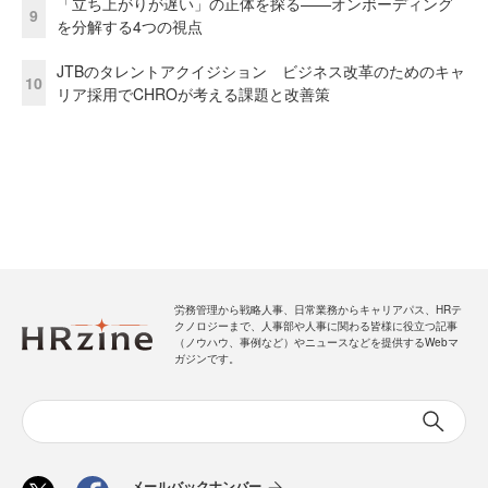
「立ち上がりが遅い」の正体を探る——オンボーディング
9
を分解する4つの視点
JTBのタレントアクイジション ビジネス改革のためのキャ
10
リア採用でCHROが考える課題と改善策
労務管理から戦略人事、日常業務からキャリアパス、HRテ
クノロジーまで、人事部や人事に関わる皆様に役立つ記事
（ノウハウ、事例など）やニュースなどを提供するWebマ
ガジンです。
メールバックナンバー