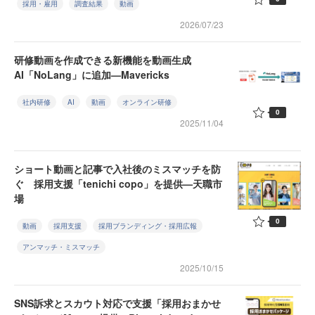
採用・雇用
調査結果
動画
2026/07/23
研修動画を作成できる新機能を動画生成
AI「NoLang」に追加—Mavericks
社内研修
AI
動画
オンライン研修
0
2025/11/04
ショート動画と記事で入社後のミスマッチを防
ぐ 採用支援「tenichi copo」を提供—天職市
場
0
動画
採用支援
採用ブランディング・採用広報
アンマッチ・ミスマッチ
2025/10/15
SNS訴求とスカウト対応で支援「採用おまかせ