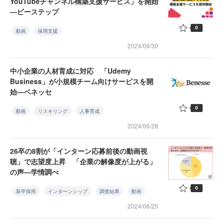
YouTubeチャンネル構築支援サービス」を開始
—ビーステップ
0
動画
採用支援
2024/09/30
中小企業の人材育成に対応 「Udemy
Business」が小規模チーム向けサービスを開
始—ベネッセ
0
動画
リスキリング
人事育成
2024/06/28
26卒の8割が「インターン応募前後の動画視
聴」で志望度上昇 「企業の解像度が上がる」
の声—学情調べ
0
新卒採用
インターンシップ
調査結果
動画
2024/06/25