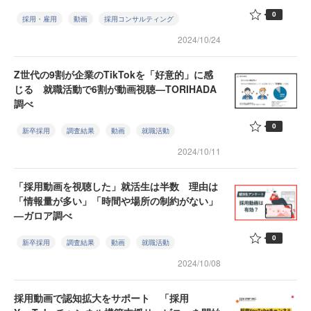
0
採用・雇用
動画
採用コンサルティング
2024/10/24
Z世代の9割が企業のTikTokを「好意的」に感
じる 就職活動で6割が動画視聴—TORIHADA
調べ
0
新卒採用
調査結果
動画
就職活動
2024/10/11
「採用動画を視聴した」就活生は半数 理由は
「情報量が多い」「時間や場所の制約がない」
—ガロア調べ
0
新卒採用
調査結果
動画
就職活動
2024/10/08
採用動画で認知拡大をサポート 「採用