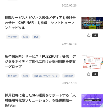
2025/05/26
転職サービスとビジネス映像メディアを掛け合
わせた「CARINAR」を提供—ヤマトヒューマ
ンキャピタル
0
中途採用
転職
動画
2025/02/19
新卒採用向けサービス「PUZZRUIT」提供 デ
ジタルネイティブ世代に向けた採用戦略を提案
—グロップ
0
新卒採用
動画
採用コンサルティング
採用戦略
2024/11/13
採用戦略に適したSNS運用をサポートする「人
材採用特化型ソリューション」を提供開始—
BitStar