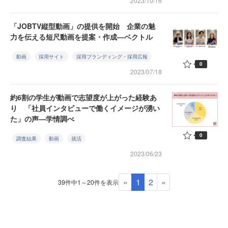
2023/10/16
「JOBTV縦型動画」の提供を開始 企業の魅
力を伝える短尺動画を提案・作成—ベクトル
動画
採用サイト
採用ブランディング・採用広報
0
2023/07/18
約6割の学生が動画で志望度が上がった経験あ
り 「社員インタビューで働くイメージが湧い
た」の声—学情調べ
0
調査結果
動画
就活
2023/06/23
«
1
2
»
39件中1～20件を表示