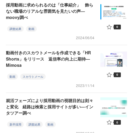
採用動画に求められるのは「仕事紹介」 飾ら
ない職場のリアルな雰囲気を見たいの声—
moovy調べ
0
調査結果
動画
2024/06/04
動画付きのスカウトメールを作成できる「HR
Shorts」をリリース 返信率の向上に期待—
Mimosa
0
動画
スカウトメール
2023/11/14
就活フェーズにより採用動画の視聴目的は刻々
と変化 経路は検索と採用サイトが多い—イン
タツアー調べ
0
新卒採用
調査結果
動画