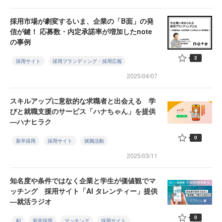
採用市場が劇変するいま、企業の「B面」の発
信が鍵！ 応募数・内定承諾率が増加したnote
の事例
2
採用サイト
採用ブランディング・採用広報
2025/04/07
スキルアップに意欲的な求職者と出会える 学
びと就職支援のサービス「ハナちゃん」を提供
—ハナヒラク
0
新卒採用
採用サイト
就職活動
2025/03/11
知名度や条件ではなく企業と学生が価値観でマ
ッチング 採用サイト「AI タレンティー」提供
—就活ラジオ
0
AI
新卒採用
マッチング
採用サイト