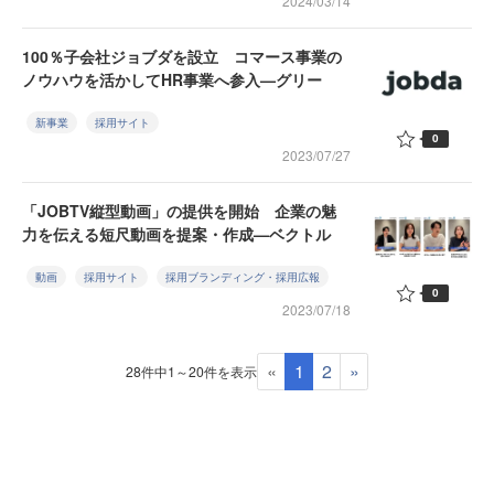
2024/03/14
100％子会社ジョブダを設立 コマース事業の
ノウハウを活かしてHR事業へ参入—グリー
新事業
採用サイト
0
2023/07/27
「JOBTV縦型動画」の提供を開始 企業の魅
力を伝える短尺動画を提案・作成—ベクトル
動画
採用サイト
採用ブランディング・採用広報
0
2023/07/18
«
1
2
»
28件中1～20件を表示