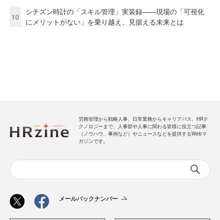
シチズン時計の「スキル管理」実装録——現場の「可視化
10
にメリットがない」を乗り越え、見据える未来とは
労務管理から戦略人事、日常業務からキャリアパス、HRテ
クノロジーまで、人事部や人事に関わる皆様に役立つ記事
（ノウハウ、事例など）やニュースなどを提供するWebマ
ガジンです。
メールバックナンバー