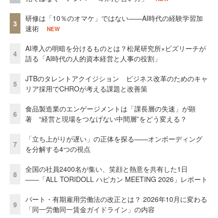
研修は「10％のオマケ」ではない——AI時代の経験学習加
3
速術
NEW
AI導入の明暗を分けるものとは？松尾研究所×ビズリーチが
4
語る「AI時代の人的資本経営と人事の役割」
JTBのタレントアクイジション ビジネス改革のためのキャ
5
リア採用でCHROが考える課題と改善策
食品製造業のエンゲージメントは「課長層の失速」が顕
6
著 “経営と現場をつなげない中間層”をどう変える？
「立ち上がりが遅い」の正体を探る——オンボーディング
7
を分解する4つの視点
全国の社員2400名が集い、笑顔と熱意を共有した1日
8
――「ALL TORIDOLL ハピカン MEETING 2026」レポート
パート・有期雇用労働法の改正とは？ 2026年10月に変わる
9
「同一労働同一賃金ガイドライン」の内容