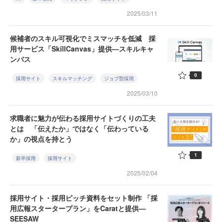
2025/03/11
候補者のスキル可視化でミスマッチを低減 採
用サービス「SkillCanvas」提供—スキルキャ
ンバス
0
採用サイト
スキルマッチング
ジョブ型採用
2025/03/10
求職者に魅力が伝わる採用サイトづくりの工夫
とは 「伝えたか」ではなく「伝わっている
か」の視点を持とう
1
新卒採用
採用サイト
2025/02/04
採用サイト・採用ピッチ資料をセット制作 「採
用広報スタータープラン」をCaratと提供—
SEESAW