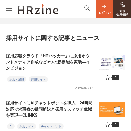
新規
ログイン
会員登録
採用サイトに関する記事とニュース
採用広報クラウド「HRハッカー」に採用オウ
ンドメディア作成など3つの新機能を実装—イ
ンビジョン
0
採用・雇用
採用サイト
2026/04/07
採用サイトにAIチャットボットを導入 24時間
対応で求職者の疑問解決と採用ミスマッチ低減
を実現—CLINKS
0
AI
採用サイト
チャットボット