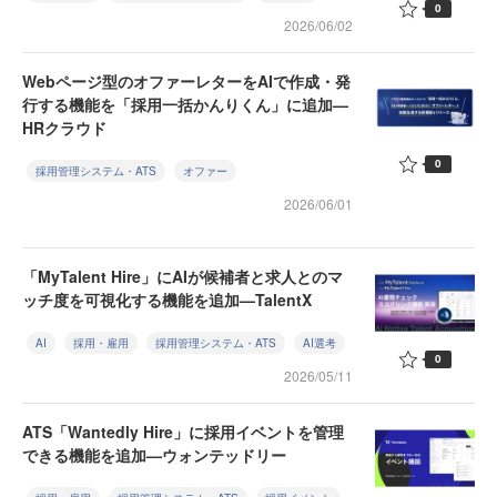
0
2026/06/02
Webページ型のオファーレターをAIで作成・発
行する機能を「採用一括かんりくん」に追加—
HRクラウド
0
採用管理システム・ATS
オファー
2026/06/01
「MyTalent Hire」にAIが候補者と求人とのマ
ッチ度を可視化する機能を追加—TalentX
AI
採用・雇用
採用管理システム・ATS
AI選考
0
2026/05/11
ATS「Wantedly Hire」に採用イベントを管理
できる機能を追加—ウォンテッドリー