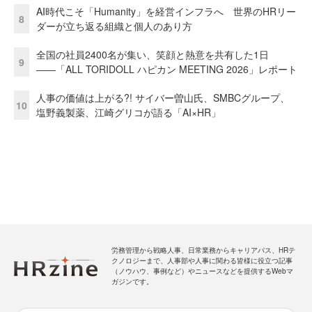
AI時代こそ「Humanity」を経営インフラへ 世界のHRリー
8
ダーが立ち返る組織と個人のあり方
全国の社員2400名が集い、笑顔と熱意を共有した1日
9
――「ALL TORIDOLL ハピカン MEETING 2026」レポート
人事の価値は上がる?! サイバー曽山氏、SMBCグループ、
10
塩野義製薬、江崎グリコが語る「AI×HR」
労務管理から戦略人事、日常業務からキャリアパス、HRテ
クノロジーまで、人事部や人事に関わる皆様に役立つ記事
（ノウハウ、事例など）やニュースなどを提供するWebマ
ガジンです。