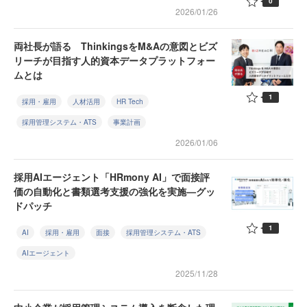
0
2026/01/26
両社長が語る ThinkingsをM&Aの意図とビズ
リーチが目指す人的資本データプラットフォー
ムとは
1
採用・雇用
人材活用
HR Tech
採用管理システム・ATS
事業計画
2026/01/06
採用AIエージェント「HRmony AI」で面接評
価の自動化と書類選考支援の強化を実施—グッ
ドパッチ
1
AI
採用・雇用
面接
採用管理システム・ATS
AIエージェント
2025/11/28