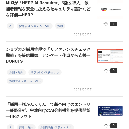
MIXIが「HERP AI Recruiter」β版を導入 候
補者情報を安全に扱えるセキュリティ設計など
を評価—HERP
0
AI
採用管理システム・ATS
採用
2026/03/03
ジョブカン採用管理で「リファレンスチェック
機能」を提供開始、アンケート作成から支援—
DONUTS
0
採用・雇用
リファレンスチェック
採用管理システム・ATS
2026/02/27
「採用一括かんりくん」で新卒向けのエントリ
ー経路分析、中途向けのAI分析機能を提供開始
—HRクラウド
0
AI
採用・雇用
採用管理システム・ATS