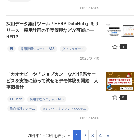
2025/07/25
採用データ集計ツール「HERP DataHub」をリ
リース 採用計画の予実管理などが可能に—
HERP
1
BI
採用管理システム・ATS
ダッシュボード
2025/04/10
「カオナビ」や「ジョブカン」などHR系サー
ビスを実際に触って試せるデモ体験を開始—人
事図書館
0
HR Tech
採用管理システム・ATS
勤怠管理システム
タレントマネジメントシステム
2025/02/26
«
1
2
3
4
»
76件中1～20件を表示