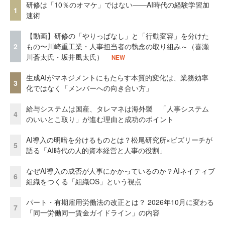
研修は「10％のオマケ」ではない——AI時代の経験学習加
1
速術
【動画】研修の「やりっぱなし」と「行動変容」を分けた
2
もの〜川崎重工業・人事担当者の執念の取り組み～（喜瀬
川蒼太氏・坂井風太氏）
NEW
生成AIがマネジメントにもたらす本質的変化は、業務効率
3
化ではなく「メンバーへの向き合い方」
給与システムは国産、タレマネは海外製 「人事システム
4
のいいとこ取り」が進む理由と成功のポイント
AI導入の明暗を分けるものとは？松尾研究所×ビズリーチが
5
語る「AI時代の人的資本経営と人事の役割」
なぜAI導入の成否が人事にかかっているのか？AIネイティブ
6
組織をつくる「組織OS」という視点
パート・有期雇用労働法の改正とは？ 2026年10月に変わる
7
「同一労働同一賃金ガイドライン」の内容