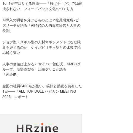
1on1が空回りする理由——「投げ手」だけでは醸
成されない、フィードバック文化のつくり方
AI導入の明暗を分けるものとは？松尾研究所×ビ
ズリーチが語る「AI時代の人的資本経営と人事の
役割」
ジョブ型・スキル型の人材マネジメントはなぜ限
界を迎えるのか ケイパビリティ型との比較で読
み解く違い
人事の価値は上がる?! サイバー曽山氏、SMBCグ
ループ、塩野義製薬、江崎グリコが語る
「AI×HR」
全国の社員2400名が集い、笑顔と熱意を共有した
1日――「ALL TORIDOLL ハピカン MEETING
2026」レポート