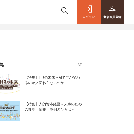
ログイン
新規
会員登録
集
AD
【特集】HRの未来～AIで何が変わ
るのか／変わらないのか
【特集】人的資本経営～人事のため
の知見・情報・事例のひろば～