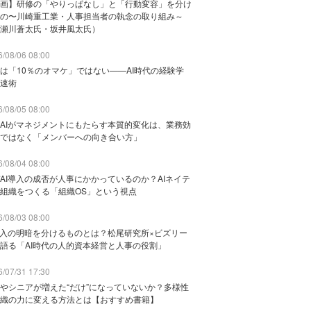
画】研修の「やりっぱなし」と「行動変容」を分け
の〜川崎重工業・人事担当者の執念の取り組み～
瀬川蒼太氏・坂井風太氏）
/08/06 08:00
は「10％のオマケ」ではない——AI時代の経験学
速術
/08/05 08:00
AIがマネジメントにもたらす本質的変化は、業務効
ではなく「メンバーへの向き合い方」
/08/04 08:00
AI導入の成否が人事にかかっているのか？AIネイテ
組織をつくる「組織OS」という視点
/08/03 08:00
導入の明暗を分けるものとは？松尾研究所×ビズリー
語る「AI時代の人的資本経営と人事の役割」
/07/31 17:30
やシニアが増えた“だけ”になっていないか？多様性
織の力に変える方法とは【おすすめ書籍】