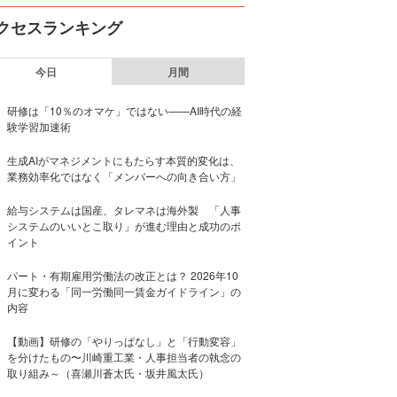
クセスランキング
今日
月間
研修は「10％のオマケ」ではない——AI時代の経
験学習加速術
生成AIがマネジメントにもたらす本質的変化は、
業務効率化ではなく「メンバーへの向き合い方」
給与システムは国産、タレマネは海外製 「人事
システムのいいとこ取り」が進む理由と成功のポ
イント
パート・有期雇用労働法の改正とは？ 2026年10
月に変わる「同一労働同一賃金ガイドライン」の
内容
【動画】研修の「やりっぱなし」と「行動変容」
を分けたもの〜川崎重工業・人事担当者の執念の
取り組み～（喜瀬川蒼太氏・坂井風太氏）