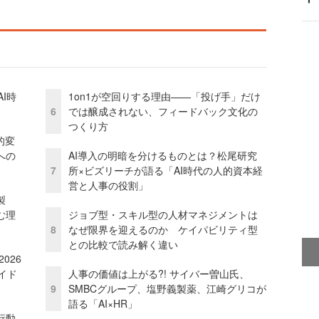
I時
1on1が空回りする理由——「投げ手」だけ
6
では醸成されない、フィードバック文化の
つくり方
的変
への
AI導入の明暗を分けるものとは？松尾研究
7
所×ビズリーチが語る「AI時代の人的資本経
営と人事の役割」
外製
む理
ジョブ型・スキル型の人材マネジメントは
8
なぜ限界を迎えるのか ケイパビリティ型
との比較で読み解く違い
026
イド
人事の価値は上がる?! サイバー曽山氏、
9
SMBCグループ、塩野義製薬、江崎グリコが
語る「AI×HR」
行動