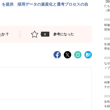
【動
 Hire」を提供 採用データの資産化と選考プロセスの自
たも
（喜
2026
研修
習加
たか？
参考になった
0
2026
生成
率化
2026
なぜ
ィブ
2026
AI
チが
2026
女性
を組