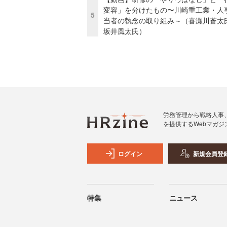
変容」を分けたもの〜川崎重工業・人
5
当者の執念の取り組み～（喜瀬川蒼太
坂井風太氏）
労務管理から戦略人事
を提供するWebマガジ
ログイン
新規会員登
特集
ニュース