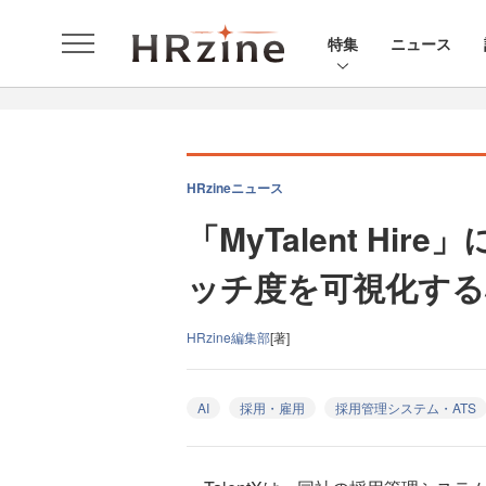
特集
ニュース
HRzineニュース
「MyTalent Hi
ッチ度を可視化する機
HRzine編集部
[著]
AI
採用・雇用
採用管理システム・ATS