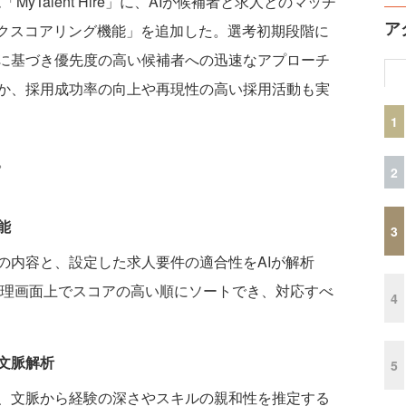
MyTalent Hire」に、AIが候補者と求人とのマッチ
ア
ックスコアリング機能」を追加した。選考初期段階に
に基づき優先度の高い候補者への迅速なアプローチ
か、採用成功率の向上や再現性の高い採用活動も実
1
。
2
能
3
の内容と、設定した求人要件の適合性をAIが解析
。管理画面上でスコアの高い順にソートでき、対応すべ
4
文脈解析
5
、文脈から経験の深さやスキルの親和性を推定する