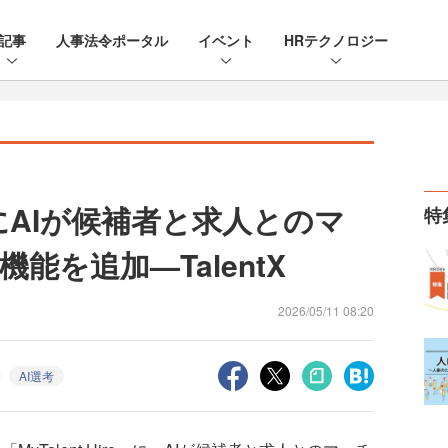
記事
人事法令ポータル
イベント
HRテクノロジー
re」にAIが候補者と求人とのマ
特
能を追加—TalentX
2026/05/11 08:20
AI選考