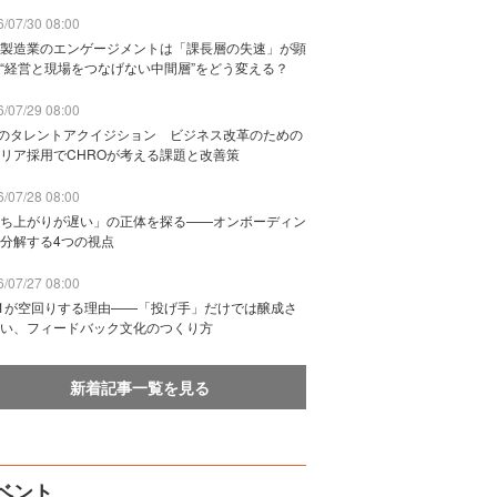
/07/30 08:00
製造業のエンゲージメントは「課長層の失速」が顕
“経営と現場をつなげない中間層”をどう変える？
/07/29 08:00
Bのタレントアクイジション ビジネス改革のための
リア採用でCHROが考える課題と改善策
/07/28 08:00
ち上がりが遅い」の正体を探る——オンボーディン
分解する4つの視点
/07/27 08:00
n1が空回りする理由——「投げ手」だけでは醸成さ
い、フィードバック文化のつくり方
新着記事一覧を見る
ベント