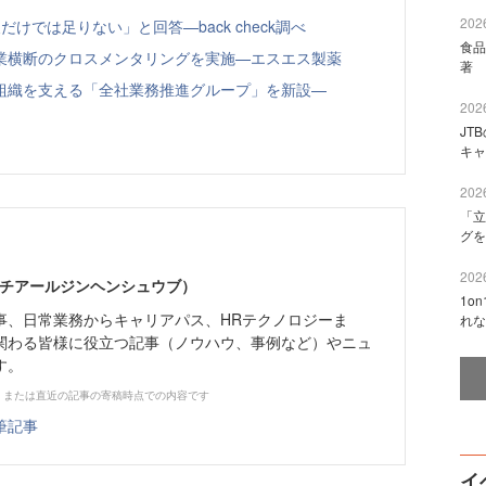
2026
けでは足りない」と回答—back check調べ
食品
業横断のクロスメンタリングを実施—エスエス製薬
著 
組織を支える「全社業務推進グループ」を新設—
2026
JT
キャ
2026
「立
グを
2026
エイチアールジンヘンシュウブ）
1o
事、日常業務からキャリアパス、HRテクノロジーま
れな
関わる皆様に役立つ記事（ノウハウ、事例など）やニュ
す。
、または直近の記事の寄稿時点での内容です
筆記事
イ