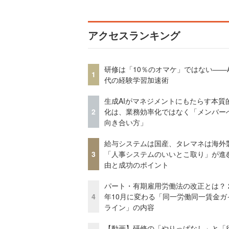
アクセスランキング
研修は「10％のオマケ」ではない——A
1
代の経験学習加速術
生成AIがマネジメントにもたらす本質
2
化は、業務効率化ではなく「メンバー
向き合い方」
給与システムは国産、タレマネは海
3
「人事システムのいいとこ取り」が進
由と成功のポイント
パート・有期雇用労働法の改正とは？ 2
4
年10月に変わる「同一労働同一賃金ガ
ライン」の内容
【動画】研修の「やりっぱなし」と「