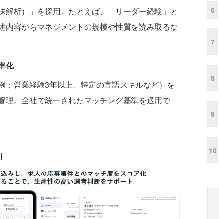
6
味解析）」を採用。たとえば、「リーダー経験」と
述内容からマネジメントの規模や性質を読み取るな
7
。
率化
8
例：営業経験3年以上、特定の言語スキルなど）を
管理。全社で統一されたマッチング基準を適用で
9
10