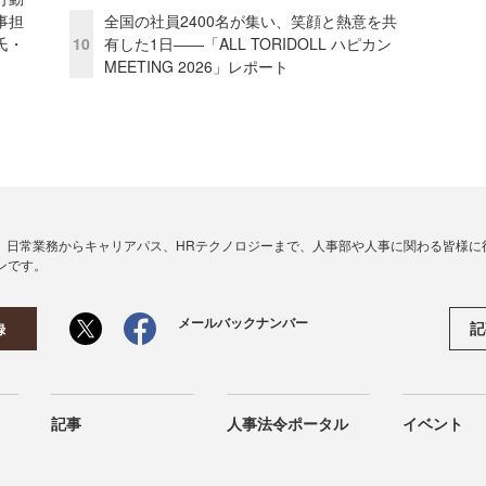
事担
全国の社員2400名が集い、笑顔と熱意を共
氏・
10
有した1日――「ALL TORIDOLL ハピカン
MEETING 2026」レポート
、日常業務からキャリアパス、HRテクノロジーまで、人事部や人事に関わる皆様に
ンです。
メールバックナンバー
記
録
記事
人事法令ポータル
イベント