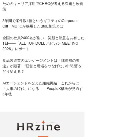
ためのキャリア採用でCHROが考える課題と改善
策
3年間で案件数4倍というギフティのCorporate
Gift MUFGが採用したBtoE施策とは
全国の社員2400名が集い、笑顔と熱意を共有した
1日――「ALL TORIDOLL ハピカン MEETING
2026」レポート
食品製造業のエンゲージメントは「課長層の失
速」が顕著 “経営と現場をつなげない中間層”を
どう変える？
AIエージェントを交えた組織再編 これからは
「人事の時代」になる——PeopleX橘氏が見通す
5年後