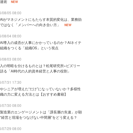
速術
NEW
/08/05 08:00
AIがマネジメントにもたらす本質的変化は、業務効
ではなく「メンバーへの向き合い方」
NEW
/08/04 08:00
AI導入の成否が人事にかかっているのか？AIネイテ
組織をつくる「組織OS」という視点
/08/03 08:00
導入の明暗を分けるものとは？松尾研究所×ビズリー
語る「AI時代の人的資本経営と人事の役割」
/07/31 17:30
やシニアが増えた“だけ”になっていないか？多様性
織の力に変える方法とは【おすすめ書籍】
/07/30 08:00
製造業のエンゲージメントは「課長層の失速」が顕
“経営と現場をつなげない中間層”をどう変える？
/07/29 08:00