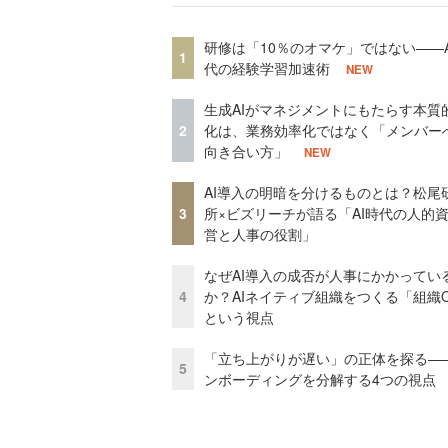
研修は「10％のオマケ」ではない——A
1
代の経験学習加速術
NEW
生成AIがマネジメントにもたらす本質
2
化は、業務効率化ではなく「メンバー
向き合い方」
NEW
AI導入の明暗を分けるものとは？松尾
3
所×ビズリーチが語る「AI時代の人的
営と人事の役割」
なぜAI導入の成否が人事にかかってい
4
か？AIネイティブ組織をつくる「組織
という視点
「立ち上がりが遅い」の正体を探る—
5
ンボーディングを分解する4つの視点