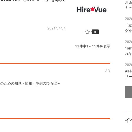
JT
キャ
2026
「立
2021/04/04
グを
0
2026
11件中1～11件を表示
1o
れな
2026
AD
AI
リー
事のための知見・情報・事例のひろば～
イ