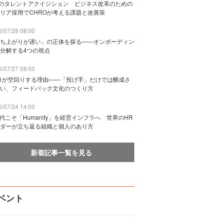
Bのタレントアクイジション ビジネス改革のための
リア採用でCHROが考える課題と改善策
/07/28 08:00
ち上がりが遅い」の正体を探る——オンボーディン
分解する4つの視点
/07/27 08:00
n1が空回りする理由——「投げ手」だけでは醸成さ
い、フィードバック文化のつくり方
/07/24 14:00
時代こそ「Humanity」を経営インフラへ 世界のHR
ダーが立ち返る組織と個人のあり方
新着記事一覧を見る
ベント