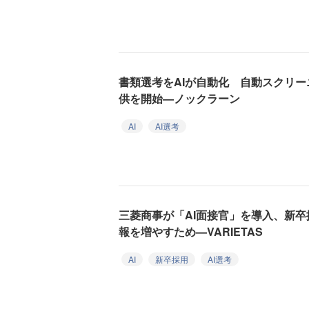
書類選考をAIが自動化 自動スクリ
供を開始—ノックラーン
AI
AI選考
三菱商事が「AI面接官」を導入、新
報を増やすため—VARIETAS
AI
新卒採用
AI選考