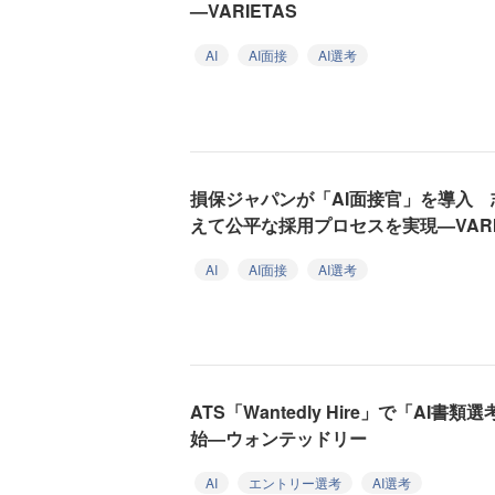
—VARIETAS
AI
AI面接
AI選考
損保ジャパンが「AI面接官」を導入
えて公平な採用プロセスを実現—VARI
AI
AI面接
AI選考
ATS「Wantedly Hire」で「A
始—ウォンテッドリー
AI
エントリー選考
AI選考