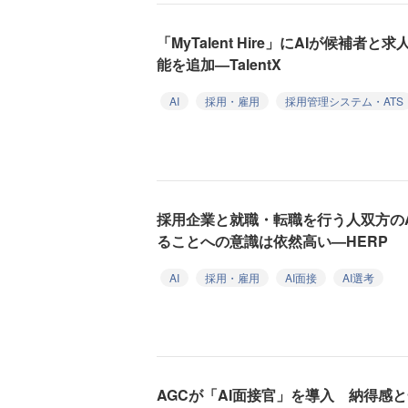
「MyTalent Hire」にAIが候補
能を追加—TalentX
AI
採用・雇用
採用管理システム・ATS
採用企業と就職・転職を行う人双方の
ることへの意識は依然高い—HERP
AI
採用・雇用
AI面接
AI選考
AGCが「AI面接官」を導入 納得感