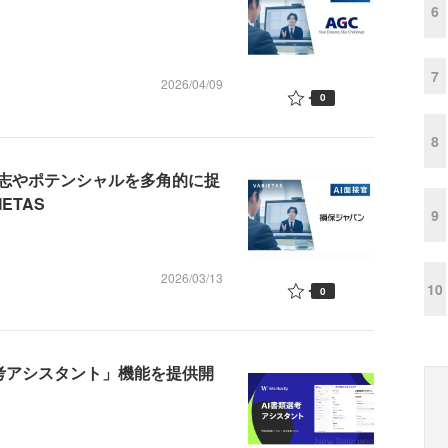
6
7
2026/04/09
0
8
 志やポテンシャルを多角的に捉
ETAS
9
2026/03/13
10
0
I書類選考アシスタント」機能を提供開