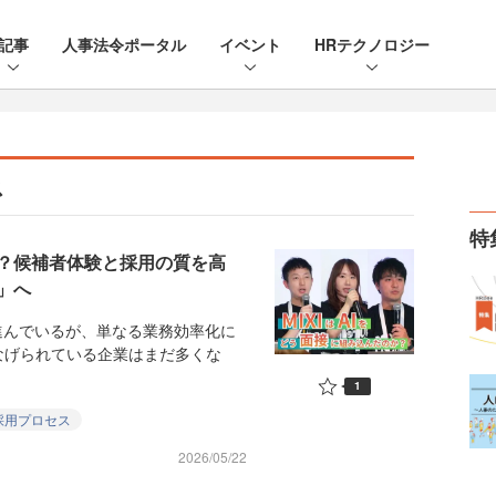
記事
人事法令ポータル
イベント
HRテクノロジー
ス
特
のか？候補者体験と採用の質を高
」へ
進んでいるが、単なる業務効率化に
なげられている企業はまだ多くな
1
採用プロセス
2026/05/22