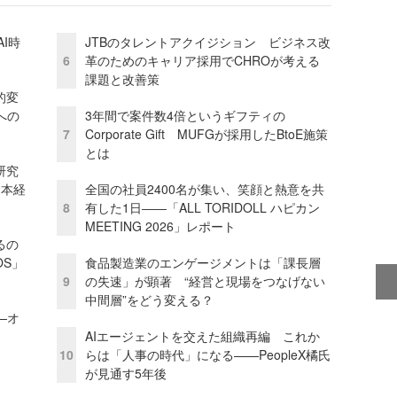
I時
JTBのタレントアクイジション ビジネス改
6
革のためのキャリア採用でCHROが考える
課題と改善策
的変
への
3年間で案件数4倍というギフティの
7
Corporate Gift MUFGが採用したBtoE施策
とは
研究
資本経
全国の社員2400名が集い、笑顔と熱意を共
8
有した1日――「ALL TORIDOLL ハピカン
MEETING 2026」レポート
るの
OS」
食品製造業のエンゲージメントは「課長層
9
の失速」が顕著 “経営と現場をつなげない
中間層”をどう変える？
—オ
AIエージェントを交えた組織再編 これか
10
らは「人事の時代」になる——PeopleX橘氏
が見通す5年後