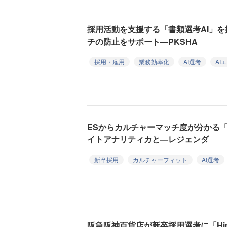
採用活動を支援する「書類選考AI」
チの防止をサポート—PKSHA
採用・雇用
業務効率化
AI選考
AI
ESからカルチャーマッチ度が分かる「C
イトアナリティカと—レジェンダ
新卒採用
カルチャーフィット
AI選考
阪急阪神百貨店が新卒採用選考に「Hire