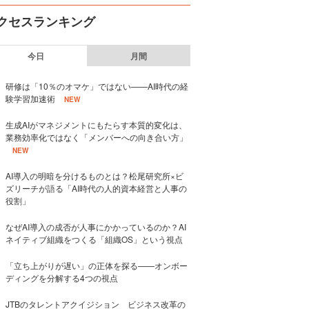
クセスランキング
今日
月間
研修は「10％のオマケ」ではない——AI時代の経
験学習加速術
NEW
生成AIがマネジメントにもたらす本質的変化は、
業務効率化ではなく「メンバーへの向き合い方」
NEW
AI導入の明暗を分けるものとは？松尾研究所×ビ
ズリーチが語る「AI時代の人的資本経営と人事の
役割」
なぜAI導入の成否が人事にかかっているのか？AI
ネイティブ組織をつくる「組織OS」という視点
「立ち上がりが遅い」の正体を探る——オンボー
ディングを分解する4つの視点
JTBのタレントアクイジション ビジネス改革の