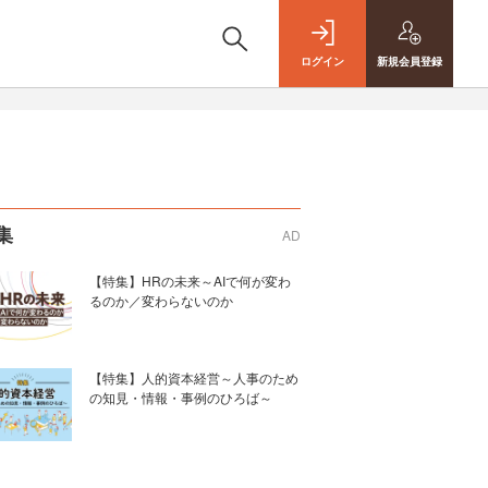
ログイン
新規
会員登録
集
AD
【特集】HRの未来～AIで何が変わ
るのか／変わらないのか
【特集】人的資本経営～人事のため
の知見・情報・事例のひろば～