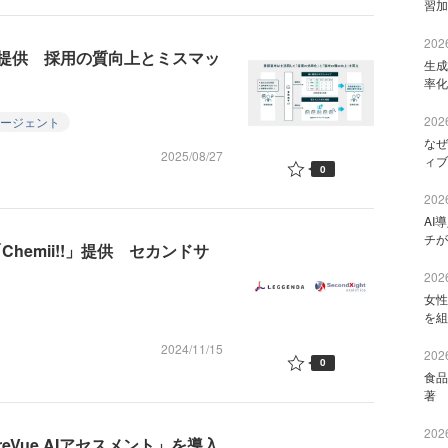
習加
2026
を提供 採用の質向上とミスマッ
生成
率化
2026
エージェント
なぜ
2025/08/27
ィブ
0
2026
AI
チが
hemii!!」提供 セカンドサ
2026
女性
を組
2024/11/15
2026
0
食品
著 
2026
Vue AIアセスメント」を導入