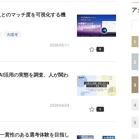
ア
者と求人とのマッチ度を可視化する機
AI選考
1
2026/05/11
0
2
AI活用の実態を調査、人が関わ
3
4
2026/04/24
1
5
と一貫性のある選考体験を目指し