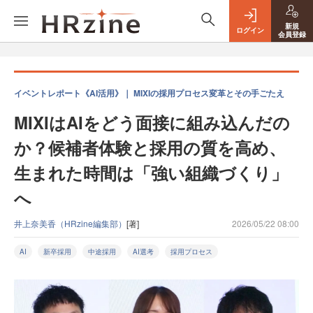
新規
ログイン
会員登録
イベントレポート《AI活用》｜ MIXIの採用プロセス変革とその手ごたえ
MIXIはAIをどう面接に組み込んだの
か？候補者体験と採用の質を高め、
生まれた時間は「強い組織づくり」
へ
井上奈美香（HRzine編集部）
[著]
2026/05/22 08:00
AI
新卒採用
中途採用
AI選考
採用プロセス