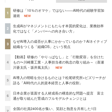
研修は「10％のオマケ」ではない——AI時代の経験学習加
1
速術
NEW
生成AIがマネジメントにもたらす本質的変化は、業務効率
2
化ではなく「メンバーへの向き合い方」
なぜAI導入の成否が人事にかかっているのか？AIネイティブ
3
組織をつくる「組織OS」という視点
【動画】研修の「やりっぱなし」と「行動変容」を分けた
4
もの〜川崎重工業・人事担当者の執念の取り組み～（喜瀬
川蒼太氏・坂井風太氏）
NEW
AI導入の明暗を分けるものとは？松尾研究所×ビズリーチが
5
語る「AI時代の人的資本経営と人事の役割」
日本企業が直面する人材成長の構造的な問題へ提言 富士
6
通が取り組んだ育成のフルモデルチェンジとは
全国の社員2400名が集い、笑顔と熱意を共有した1日
7