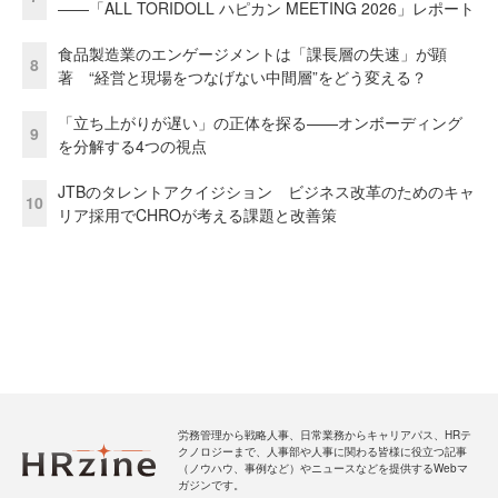
――「ALL TORIDOLL ハピカン MEETING 2026」レポート
食品製造業のエンゲージメントは「課長層の失速」が顕
8
著 “経営と現場をつなげない中間層”をどう変える？
「立ち上がりが遅い」の正体を探る——オンボーディング
9
を分解する4つの視点
JTBのタレントアクイジション ビジネス改革のためのキャ
10
リア採用でCHROが考える課題と改善策
労務管理から戦略人事、日常業務からキャリアパス、HRテ
クノロジーまで、人事部や人事に関わる皆様に役立つ記事
（ノウハウ、事例など）やニュースなどを提供するWebマ
ガジンです。