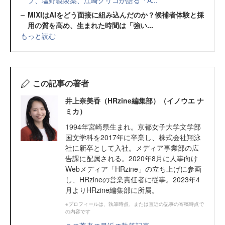
プ、塩野義製薬、江崎グリコが語る「A...
MIXIはAIをどう面接に組み込んだのか？候補者体験と採
用の質を高め、生まれた時間は「強い...
もっと読む
この記事の著者
井上奈美香（HRzine編集部）（イノウエ ナ
ミカ）
1994年宮崎県生まれ。京都女子大学文学部
国文学科を2017年に卒業し、株式会社翔泳
社に新卒として入社。メディア事業部の広
告課に配属される。2020年8月に人事向け
Webメディア「HRzine」の立ち上げに参画
し、HRzineの営業責任者に従事。2023年4
月よりHRzine編集部に所属。
※プロフィールは、執筆時点、または直近の記事の寄稿時点で
の内容です