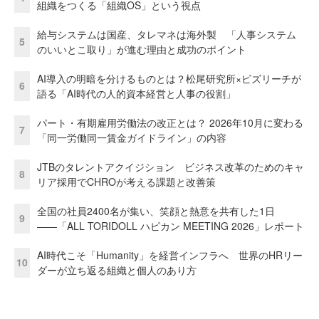
組織をつくる「組織OS」という視点
給与システムは国産、タレマネは海外製 「人事システム
5
のいいとこ取り」が進む理由と成功のポイント
AI導入の明暗を分けるものとは？松尾研究所×ビズリーチが
6
語る「AI時代の人的資本経営と人事の役割」
パート・有期雇用労働法の改正とは？ 2026年10月に変わる
7
「同一労働同一賃金ガイドライン」の内容
JTBのタレントアクイジション ビジネス改革のためのキャ
8
リア採用でCHROが考える課題と改善策
全国の社員2400名が集い、笑顔と熱意を共有した1日
9
――「ALL TORIDOLL ハピカン MEETING 2026」レポート
AI時代こそ「Humanity」を経営インフラへ 世界のHRリー
10
ダーが立ち返る組織と個人のあり方