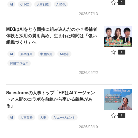
0
AI
CHRO
人事戦略
AI時代
2026/07/13
MIXIはAIをどう面接に組み込んだのか？候補者
体験と採用の質を高め、生まれた時間は「強い
組織づくり」へ
1
AI
新卒採用
中途採用
AI選考
採用プロセス
2026/05/22
Salesforceの人事トップ「HRはAIエージェン
トと人間のコラボを前線から率いる義務があ
る」
1
AI
人事業務
人事
AIエージェント
2026/03/10