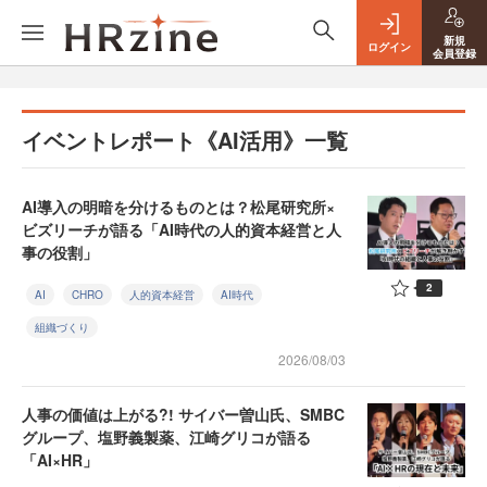
新規
ログイン
会員登録
イベントレポート《AI活用》一覧
AI導入の明暗を分けるものとは？松尾研究所×
ビズリーチが語る「AI時代の人的資本経営と人
事の役割」
2
AI
CHRO
人的資本経営
AI時代
組織づくり
2026/08/03
人事の価値は上がる?! サイバー曽山氏、SMBC
グループ、塩野義製薬、江崎グリコが語る
「AI×HR」