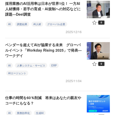
採用業務のAI活用率は日本が世界1位！ 一方AI
人材獲得・若手の育成・AI規制への対応などに
課題—Deel調査
0
AI
調査結果
AI人材
グローバル企業
2025/12/16
ベンダーを超えてAIが協業する未来 グローバ
ルイベント「Workday Rising 2025」で発表—
ワークデイ
0
AI
人事システム・サービス
ERP
AIエージェント
2025/11/04
仕事の時間を60％削減 将来はあなたの親友や
コーチにもなる？
AI
業務効率化
生成AI