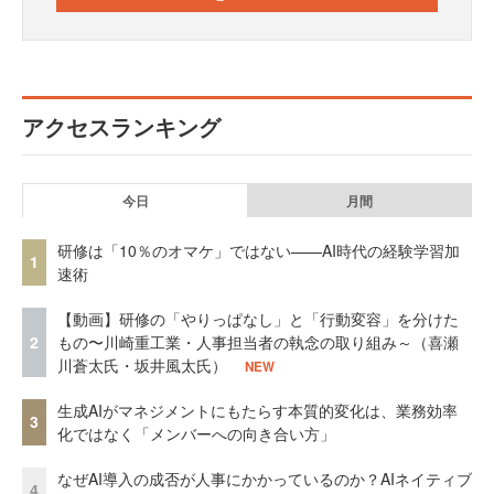
アクセスランキング
今日
月間
研修は「10％のオマケ」ではない——AI時代の経験学習加
1
速術
【動画】研修の「やりっぱなし」と「行動変容」を分けた
2
もの〜川崎重工業・人事担当者の執念の取り組み～（喜瀬
川蒼太氏・坂井風太氏）
NEW
生成AIがマネジメントにもたらす本質的変化は、業務効率
3
化ではなく「メンバーへの向き合い方」
なぜAI導入の成否が人事にかかっているのか？AIネイティブ
4