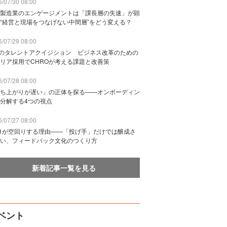
/07/30 08:00
製造業のエンゲージメントは「課長層の失速」が顕
“経営と現場をつなげない中間層”をどう変える？
/07/29 08:00
Bのタレントアクイジション ビジネス改革のための
リア採用でCHROが考える課題と改善策
/07/28 08:00
ち上がりが遅い」の正体を探る——オンボーディン
分解する4つの視点
/07/27 08:00
n1が空回りする理由——「投げ手」だけでは醸成さ
い、フィードバック文化のつくり方
新着記事一覧を見る
ベント