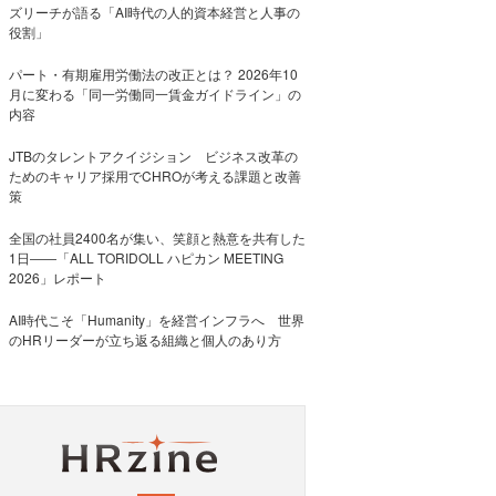
ズリーチが語る「AI時代の人的資本経営と人事の
役割」
パート・有期雇用労働法の改正とは？ 2026年10
月に変わる「同一労働同一賃金ガイドライン」の
内容
JTBのタレントアクイジション ビジネス改革の
ためのキャリア採用でCHROが考える課題と改善
策
全国の社員2400名が集い、笑顔と熱意を共有した
1日――「ALL TORIDOLL ハピカン MEETING
2026」レポート
AI時代こそ「Humanity」を経営インフラへ 世界
のHRリーダーが立ち返る組織と個人のあり方