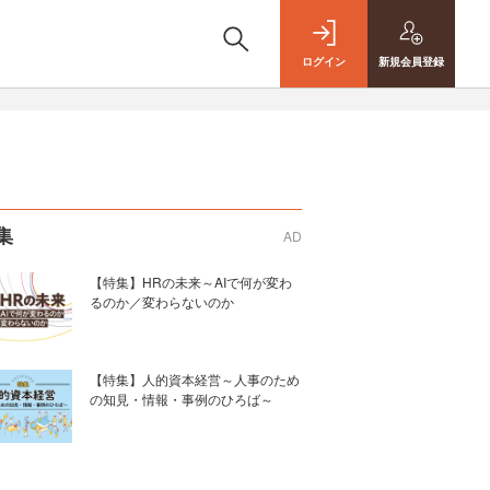
ログイン
新規
会員登録
集
AD
【特集】HRの未来～AIで何が変わ
るのか／変わらないのか
【特集】人的資本経営～人事のため
の知見・情報・事例のひろば～