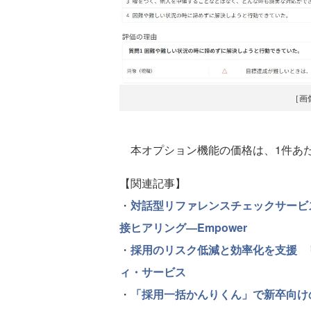
［画
本オプション機能の価格は、1件あたり
【関連記事】
・
対話型リファレンスチェックサービス
接ヒアリング—Empower
・
採用のリスク低減と効率化を支援 リ
ィ・サービス
・
「採用一括かんりくん」で新卒向け