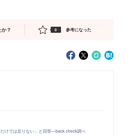
たか？
参考になった
0
けでは足りない」と回答—back check調べ