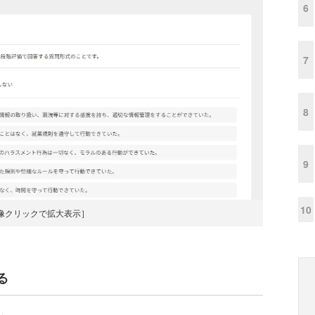
6
7
8
9
10
像クリックで拡大表示］
る