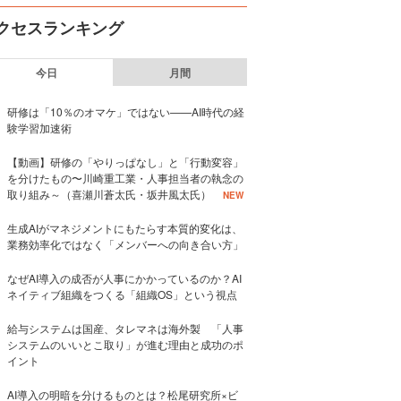
クセスランキング
今日
月間
研修は「10％のオマケ」ではない——AI時代の経
験学習加速術
【動画】研修の「やりっぱなし」と「行動変容」
を分けたもの〜川崎重工業・人事担当者の執念の
取り組み～（喜瀬川蒼太氏・坂井風太氏）
NEW
生成AIがマネジメントにもたらす本質的変化は、
業務効率化ではなく「メンバーへの向き合い方」
なぜAI導入の成否が人事にかかっているのか？AI
ネイティブ組織をつくる「組織OS」という視点
給与システムは国産、タレマネは海外製 「人事
システムのいいとこ取り」が進む理由と成功のポ
イント
AI導入の明暗を分けるものとは？松尾研究所×ビ