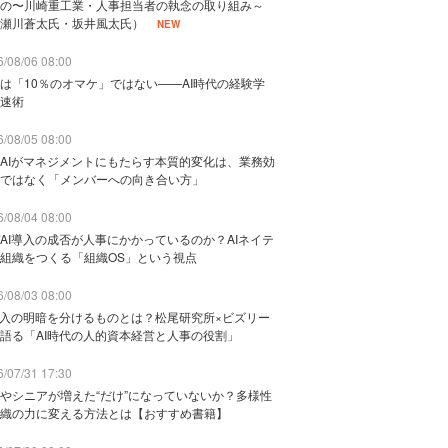
の〜川崎重工業・人事担当者の執念の取り組み～
瀬川蒼太氏・坂井風太氏）
NEW
/08/06 08:00
は「10％のオマケ」ではない——AI時代の経験学
速術
/08/05 08:00
AIがマネジメントにもたらす本質的変化は、業務効
ではなく「メンバーへの向き合い方」
/08/04 08:00
AI導入の成否が人事にかかっているのか？AIネイテ
組織をつくる「組織OS」という視点
/08/03 08:00
導入の明暗を分けるものとは？松尾研究所×ビズリー
語る「AI時代の人的資本経営と人事の役割」
/07/31 17:30
やシニアが増えた“だけ”になっていないか？多様性
織の力に変える方法とは【おすすめ書籍】