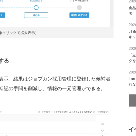
2026
食品
著 
2026
JT
像クリックで拡大表示］
キャ
2026
「立
する
グを
2026
表示。結果はジョブカン採用管理に登録した候補者
1o
れな
転記の手間を削減し、情報の一元管理ができる。
イ