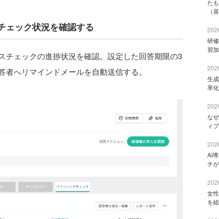
たも
（喜
チェック状況を確認する
2026
研修
習加
チェックの進捗状況を確認。設定した回答期限の3
2026
答者へリマインドメールを自動送信する。
生成
率化
2026
なぜ
ィブ
2026
AI
チが
2026
女性
を組