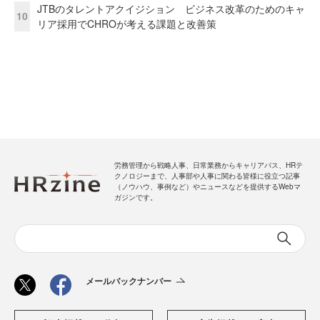
JTBのタレントアクイジション ビジネス改革のためのキャ
10
リア採用でCHROが考える課題と改善策
労務管理から戦略人事、日常業務からキャリアパス、HRテ
クノロジーまで、人事部や人事に関わる皆様に役立つ記事
（ノウハウ、事例など）やニュースなどを提供するWebマ
ガジンです。
メールバックナンバー