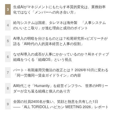
生成AIがマネジメントにもたらす本質的変化は、業務効率
3
化ではなく「メンバーへの向き合い方」
給与システムは国産、タレマネは海外製 「人事システム
4
のいいとこ取り」が進む理由と成功のポイント
AI導入の明暗を分けるものとは？松尾研究所×ビズリーチが
5
語る「AI時代の人的資本経営と人事の役割」
なぜAI導入の成否が人事にかかっているのか？AIネイティブ
6
組織をつくる「組織OS」という視点
パート・有期雇用労働法の改正とは？ 2026年10月に変わる
7
「同一労働同一賃金ガイドライン」の内容
AI時代こそ「Humanity」を経営インフラへ 世界のHRリー
8
ダーが立ち返る組織と個人のあり方
全国の社員2400名が集い、笑顔と熱意を共有した1日
9
――「ALL TORIDOLL ハピカン MEETING 2026」レポート