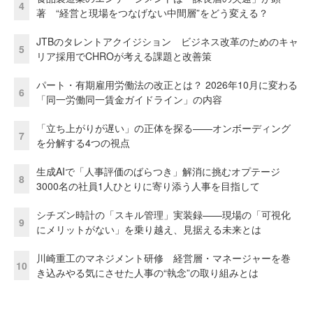
4
著 “経営と現場をつなげない中間層”をどう変える？
JTBのタレントアクイジション ビジネス改革のためのキャ
5
リア採用でCHROが考える課題と改善策
パート・有期雇用労働法の改正とは？ 2026年10月に変わる
6
「同一労働同一賃金ガイドライン」の内容
「立ち上がりが遅い」の正体を探る——オンボーディング
7
を分解する4つの視点
生成AIで「人事評価のばらつき」解消に挑むオプテージ
8
3000名の社員1人ひとりに寄り添う人事を目指して
シチズン時計の「スキル管理」実装録——現場の「可視化
9
にメリットがない」を乗り越え、見据える未来とは
川崎重工のマネジメント研修 経営層・マネージャーを巻
10
き込みやる気にさせた人事の“執念”の取り組みとは