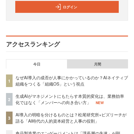
ログイン
アクセスランキング
今日
月間
なぜAI導入の成否が人事にかかっているのか？AIネイティブ
1
組織をつくる「組織OS」という視点
生成AIがマネジメントにもたらす本質的変化は、業務効率
2
化ではなく「メンバーへの向き合い方」
NEW
AI導入の明暗を分けるものとは？松尾研究所×ビズリーチが
3
語る「AI時代の人的資本経営と人事の役割」
食品製造業のエンゲージメントは「課長層の失速」が顕