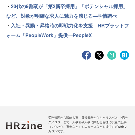
・
20代の9割弱が「第2新卒採用」「ポテンシャル採用」
など、対象が明確な求人に魅力を感じる—学情調べ
・
入社・異動・昇格時の即戦力化を支援 HRプラットフ
ォーム「PeopleWork」提供—PeopleX
労務管理から戦略人事、日常業務からキャリアパス、HRテ
クノロジーまで、人事部や人事に関わる皆様に役立つ記事
（ノウハウ、事例など）やニュースなどを提供するWebマ
ガジンです。