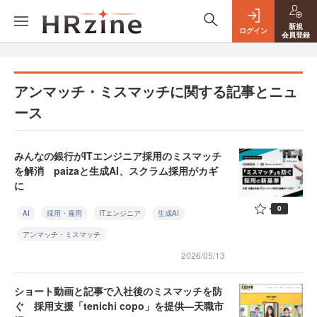
新規
ログイン
会員登録
アンマッチ・ミスマッチに関する記事とニュ
ース
みんなの銀行がITエンジニア採用のミスマッチ
を解消 paizaと生成AI、スクラム採用がカギ
に
0
AI
採用・雇用
ITエンジニア
生成AI
アンマッチ・ミスマッチ
2026/05/13
ショート動画と記事で入社後のミスマッチを防
ぐ 採用支援「tenichi copo」を提供—天職市