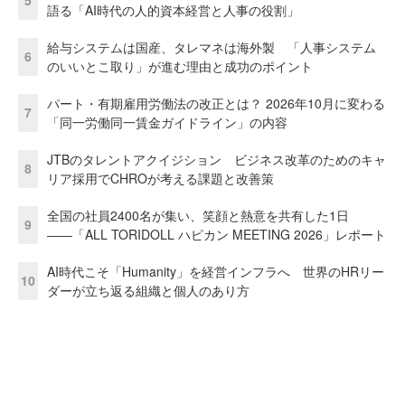
5
語る「AI時代の人的資本経営と人事の役割」
給与システムは国産、タレマネは海外製 「人事システム
6
のいいとこ取り」が進む理由と成功のポイント
パート・有期雇用労働法の改正とは？ 2026年10月に変わる
7
「同一労働同一賃金ガイドライン」の内容
JTBのタレントアクイジション ビジネス改革のためのキャ
8
リア採用でCHROが考える課題と改善策
全国の社員2400名が集い、笑顔と熱意を共有した1日
9
――「ALL TORIDOLL ハピカン MEETING 2026」レポート
AI時代こそ「Humanity」を経営インフラへ 世界のHRリー
10
ダーが立ち返る組織と個人のあり方