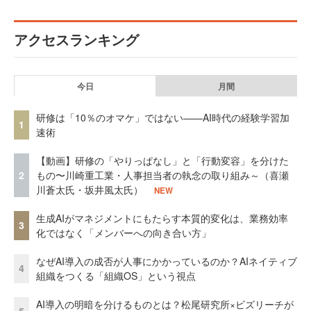
アクセスランキング
今日
月間
研修は「10％のオマケ」ではない——AI時代の経験学習加
1
速術
【動画】研修の「やりっぱなし」と「行動変容」を分けた
2
もの〜川崎重工業・人事担当者の執念の取り組み～（喜瀬
川蒼太氏・坂井風太氏）
NEW
生成AIがマネジメントにもたらす本質的変化は、業務効率
3
化ではなく「メンバーへの向き合い方」
なぜAI導入の成否が人事にかかっているのか？AIネイティブ
4
組織をつくる「組織OS」という視点
AI導入の明暗を分けるものとは？松尾研究所×ビズリーチが