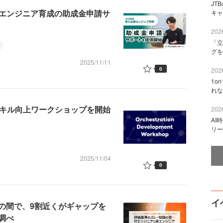
JT
ITエンジニア育成の助成金申請サ
キャ
2026
「立
グを
2025/11/11
0
2026
1o
れな
用スキル向上ワークショップを開始
2026
AI
リー
2025/11/04
0
イ
の間で、9割近くがギャップを
調べ