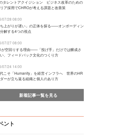
Bのタレントアクイジション ビジネス改革のための
リア採用でCHROが考える課題と改善策
/07/28 08:00
ち上がりが遅い」の正体を探る——オンボーディン
分解する4つの視点
/07/27 08:00
n1が空回りする理由——「投げ手」だけでは醸成さ
い、フィードバック文化のつくり方
/07/24 14:00
時代こそ「Humanity」を経営インフラへ 世界のHR
ダーが立ち返る組織と個人のあり方
新着記事一覧を見る
ベント