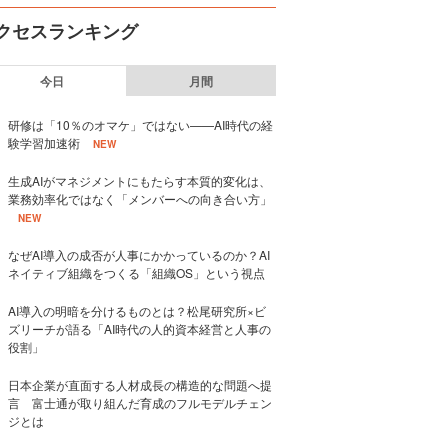
クセスランキング
今日
月間
研修は「10％のオマケ」ではない——AI時代の経
験学習加速術
NEW
生成AIがマネジメントにもたらす本質的変化は、
業務効率化ではなく「メンバーへの向き合い方」
NEW
なぜAI導入の成否が人事にかかっているのか？AI
ネイティブ組織をつくる「組織OS」という視点
AI導入の明暗を分けるものとは？松尾研究所×ビ
ズリーチが語る「AI時代の人的資本経営と人事の
役割」
日本企業が直面する人材成長の構造的な問題へ提
言 富士通が取り組んだ育成のフルモデルチェン
ジとは