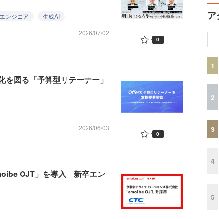
ア
Tエンジニア
生成AI
2026/07/02
0
1
化を図る「予算型リテーナー」
2
2026/06/03
3
0
4
ibe OJT」を導入 新卒エン
5