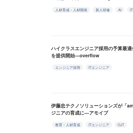
人材育成・人材開発
新人研修
AI
I
ハイクラスエンジニア採用の予算最適
を提供開始—overflow
エンジニア採用
ITエンジニア
伊藤忠テクノソリューションズが「amo
ジニアの育成に—アモイブ
教育・人材育成
ITエンジニア
OJT