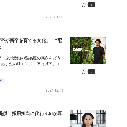
1
2025/01/22
新卒が新卒を育てる文化」 “配
は
、採用活動の難易度の高さをどう
あまたのITエンジニア（以下、エ
0
ア
2024/12/13
を提供 採用担当に代わりAIが専