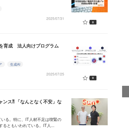
2025/07/31
0
アを育成 法人向けプログラム
ア
生成AI
2025/07/25
0
ャンス⁈ 「なんとなく不安」な
いる。特に、IT人材不足は喫緊の
るともいわれている。IT人...