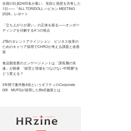
全国の社員2400名が集い、笑顔と熱意を共有した
1日――「ALL TORIDOLL ハピカン MEETING
2026」レポート
「立ち上がりが遅い」の正体を探る——オンボー
ディングを分解する4つの視点
JTBのタレントアクイジション ビジネス改革の
ためのキャリア採用でCHROが考える課題と改善
策
食品製造業のエンゲージメントは「課長層の失
速」が顕著 “経営と現場をつなげない中間層”を
どう変える？
3年間で案件数4倍というギフティのCorporate
Gift MUFGが採用したBtoE施策とは