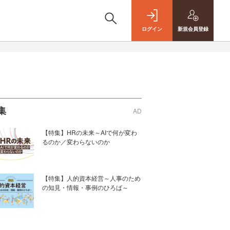
ログイン
新規
会員登録
集
AD
【特集】HRの未来～AIで何が変わ
るのか／変わらないのか
【特集】人的資本経営～人事のため
の知見・情報・事例のひろば～