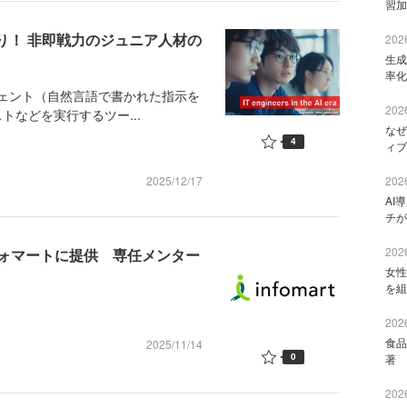
習加
誤り！ 非即戦力のジュニア人材の
2026
生成
率化
ージェント（自然言語で書かれた指示を
2026
トなどを実行するツー...
なぜ
4
ィブ
2025/12/17
2026
AI
チが
2026
ォマートに提供 専任メンター
女性
を組
2026
食品
2025/11/14
0
著 
2026