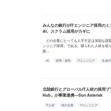
みんなの銀行がITエンジニア採用のミス
AI、スクラム採用がカギに
どの企業にとっても人手不足は深刻な課題
ンジニア採用」である。限られた人材を巡
繰...
AI
採用・雇用
ITエンジニア
生成AI
北陸銀行とグローバルIT人材の採用プラ
Hub」が事業連携—Sun Asterisk
IT人材
地方企業
ITエンジニア