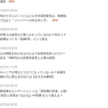
速術
NEW
/08/05 08:00
AIがマネジメントにもたらす本質的変化は、業務効
ではなく「メンバーへの向き合い方」
NEW
/08/04 08:00
AI導入の成否が人事にかかっているのか？AIネイテ
組織をつくる「組織OS」という視点
/08/03 08:00
導入の明暗を分けるものとは？松尾研究所×ビズリー
語る「AI時代の人的資本経営と人事の役割」
/07/31 17:30
やシニアが増えた“だけ”になっていないか？多様性
織の力に変える方法とは【おすすめ書籍】
/07/30 08:00
製造業のエンゲージメントは「課長層の失速」が顕
“経営と現場をつなげない中間層”をどう変える？
/07/29 08:00