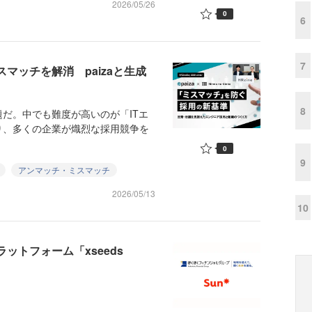
2026/05/26
0
6
7
マッチを解消 paizaと生成
8
だ。中でも難度が高いのが「ITエ
り、多くの企業が熾烈な採用競争を
0
9
アンマッチ・ミスマッチ
2026/05/13
10
ットフォーム「xseeds