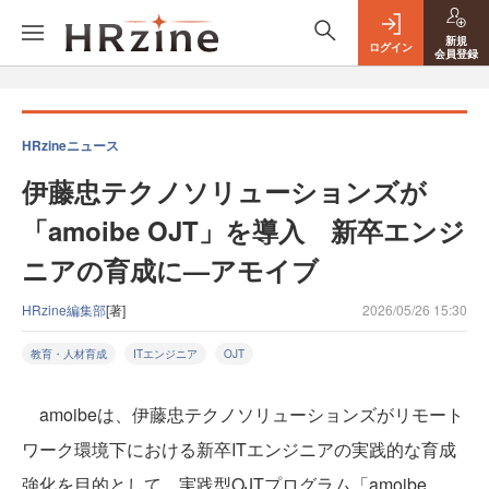
新規
ログイン
会員登録
HRzineニュース
伊藤忠テクノソリューションズが
「amoibe OJT」を導入 新卒エンジ
ニアの育成に—アモイブ
HRzine編集部
[著]
2026/05/26 15:30
教育・人材育成
ITエンジニア
OJT
amoibeは、伊藤忠テクノソリューションズがリモート
ワーク環境下における新卒ITエンジニアの実践的な育成
強化を目的として、実践型OJTプログラム「amoibe