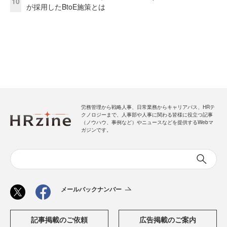
10
が採用したBtoE施策とは
労務管理から戦略人事、日常業務からキャリアパス、HRテ
クノロジーまで、人事部や人事に関わる皆様に役立つ記事
（ノウハウ、事例など）やニュースなどを提供するWebマ
ガジンです。
メールバックナンバー
記事掲載のご依頼
広告掲載のご案内