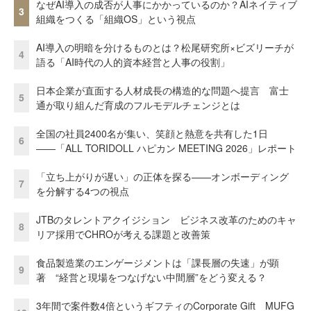
なぜAI導入の成否が人事にかかっているのか？AIネイティブ
3
組織をつくる「組織OS」という視点
AI導入の明暗を分けるものとは？松尾研究所×ビズリーチが
4
語る「AI時代の人的資本経営と人事の役割」
日本企業が直面する人材成長の構造的な問題へ提言 富士
5
通が取り組んだ育成のフルモデルチェンジとは
全国の社員2400名が集い、笑顔と熱意を共有した1日
6
――「ALL TORIDOLL ハピカン MEETING 2026」レポート
「立ち上がりが遅い」の正体を探る——オンボーディング
7
を分解する4つの視点
JTBのタレントアクイジション ビジネス改革のためのキャ
8
リア採用でCHROが考える課題と改善策
食品製造業のエンゲージメントは「課長層の失速」が顕
9
著 “経営と現場をつなげない中間層”をどう変える？
3年間で案件数4倍というギフティのCorporate Gift MUFG