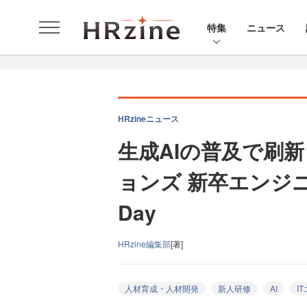
特集
ニュース
HRzineニュース
生成AIの普及で刷
ョンズ 新卒エンジニ
Day
HRzine編集部
[著]
人材育成・人材開発
新人研修
AI
I