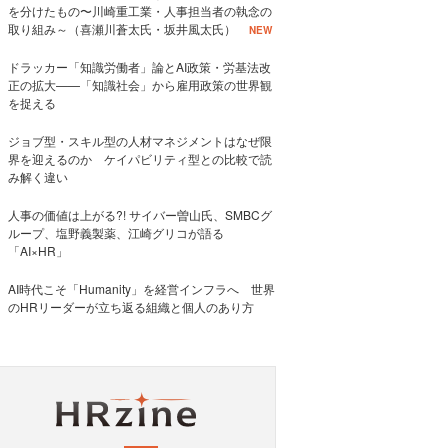
を分けたもの〜川崎重工業・人事担当者の執念の
取り組み～（喜瀬川蒼太氏・坂井風太氏）
NEW
ドラッカー「知識労働者」論とAI政策・労基法改
正の拡大——「知識社会」から雇用政策の世界観
を捉える
ジョブ型・スキル型の人材マネジメントはなぜ限
界を迎えるのか ケイパビリティ型との比較で読
み解く違い
人事の価値は上がる?! サイバー曽山氏、SMBCグ
ループ、塩野義製薬、江崎グリコが語る
「AI×HR」
AI時代こそ「Humanity」を経営インフラへ 世界
のHRリーダーが立ち返る組織と個人のあり方