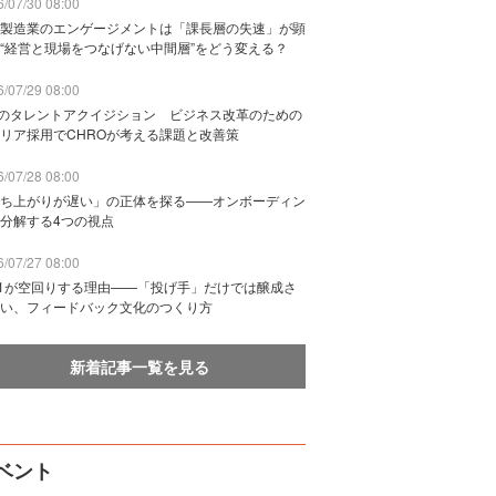
/07/30 08:00
製造業のエンゲージメントは「課長層の失速」が顕
“経営と現場をつなげない中間層”をどう変える？
/07/29 08:00
Bのタレントアクイジション ビジネス改革のための
リア採用でCHROが考える課題と改善策
/07/28 08:00
ち上がりが遅い」の正体を探る——オンボーディン
分解する4つの視点
/07/27 08:00
n1が空回りする理由——「投げ手」だけでは醸成さ
い、フィードバック文化のつくり方
新着記事一覧を見る
ベント