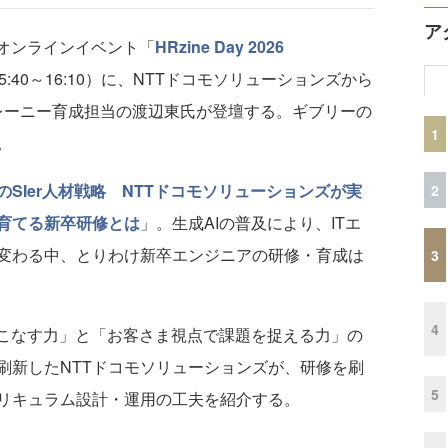
ア
るオンラインイベント「
HRzine Day 2026
5:40～16:10）に、NTTドコモソリューションズから
トレーニー育成担当の渡辺東氏が登壇する。ギブリーの
1
。
代のSIer人材戦略 NTTドコモソリューションズが実
2
育てる新卒研修とは
」。生成AIの普及により、ITエ
変わる中、とりわけ新卒エンジニアの研修・育成は
3
4
こなす力」と「お客さま視点で課題を捉える力」の
刷新したNTTドコモソリューションズが、研修を刷
5
リキュラム設計・運用の工夫を紹介する。