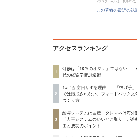
※プロフィールは、執筆時点
この著者の最近の執
アクセスランキング
研修は「10％のオマケ」ではない——A
1
代の経験学習加速術
1on1が空回りする理由——「投げ手
2
では醸成されない、フィードバック文
つくり方
給与システムは国産、タレマネは海
3
「人事システムのいいとこ取り」が進
由と成功のポイント