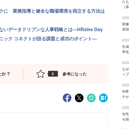
たも
（喜
クに 業務指導と健全な職場環境を両立する方法は
2026
研修
いデータドリブンな人事戦略とは—HRzine Day
習加
ニック コネクトが語る課題と成功のポイント—
2026
生成
率化
2026
なぜ
たか？
参考になった
0
ィブ
2026
AI
チが
2026
女性
を組