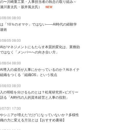
の〜川崎重工業・人事担当者の執念の取り組み～
瀬川蒼太氏・坂井風太氏）
NEW
/08/06 08:00
は「10％のオマケ」ではない——AI時代の経験学
速術
/08/05 08:00
AIがマネジメントにもたらす本質的変化は、業務効
ではなく「メンバーへの向き合い方」
/08/04 08:00
AI導入の成否が人事にかかっているのか？AIネイテ
組織をつくる「組織OS」という視点
/08/03 08:00
導入の明暗を分けるものとは？松尾研究所×ビズリー
語る「AI時代の人的資本経営と人事の役割」
/07/31 17:30
やシニアが増えた“だけ”になっていないか？多様性
織の力に変える方法とは【おすすめ書籍】