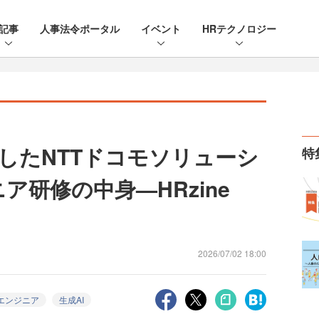
記事
人事法令ポータル
イベント
HRテクノロジー
新したNTTドコモソリューシ
特
ア研修の中身—HRzine
2026/07/02 18:00
Tエンジニア
生成AI