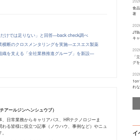
2026
食品
著 
2026
JT
けでは足りない」と回答—back check調べ
キャ
業横断のクロスメンタリングを実施—エスエス製薬
2026
組織を支える「全社業務推進グループ」を新設—
「立
グを
2026
1o
れな
エイチアールジンヘンシュウブ）
事、日常業務からキャリアパス、HRテクノロジーま
関わる皆様に役立つ記事（ノウハウ、事例など）やニュ
イ
す。