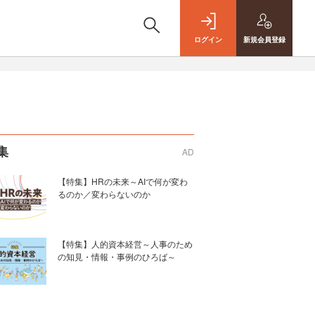
ログイン
新規
会員登録
集
AD
【特集】HRの未来～AIで何が変わ
るのか／変わらないのか
【特集】人的資本経営～人事のため
の知見・情報・事例のひろば～