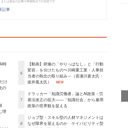
、または直近の記事の寄稿時点での内容です
筆記事
I時
【動画】研修の「やりっぱなし」と「行動
変容」を分けたもの〜川崎重工業・人事担
6
当者の執念の取り組み～（喜瀬川蒼太氏・
」だけ
坂井風太氏）
NEW
化の
ドラッカー「知識労働者」論とAI政策・労
7
基法改正の拡大——「知識社会」から雇用
外製
政策の世界観を捉える
む理
ジョブ型・スキル型の人材マネジメントは
8
なぜ限界を迎えるのか ケイパビリティ型