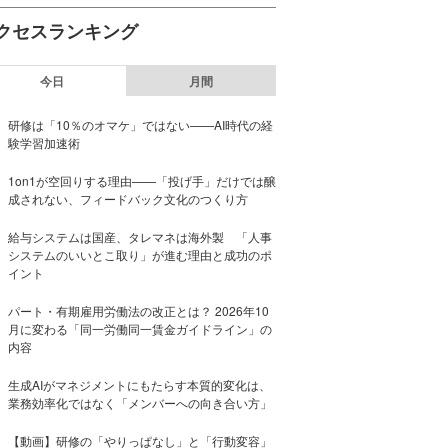
クセスランキング
今日
月間
研修は「10％のオマケ」ではない——AI時代の経
験学習加速術
1on1が空回りする理由——「投げ手」だけでは醸
成されない、フィードバック文化のつくり方
給与システムは国産、タレマネは海外製 「人事
システムのいいとこ取り」が進む理由と成功のポ
イント
パート・有期雇用労働法の改正とは？ 2026年10
月に変わる「同一労働同一賃金ガイドライン」の
内容
生成AIがマネジメントにもたらす本質的変化は、
業務効率化ではなく「メンバーへの向き合い方」
【動画】研修の「やりっぱなし」と「行動変容」