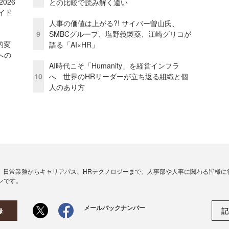
026
との比較で読み解く違い
イド
人事の価値は上がる?! サイバー曽山氏、
9
SMBCグループ、塩野義製薬、江崎グリコが
的変
語る「AI×HR」
への
AI時代こそ「Humanity」を経営インフラ
10
へ 世界のHRリーダーが立ち返る組織と個
人のあり方
、日常業務からキャリアパス、HRテクノロジーまで、人事部や人事に関わる皆様に
ンです。
メールバックナンバー
記
録