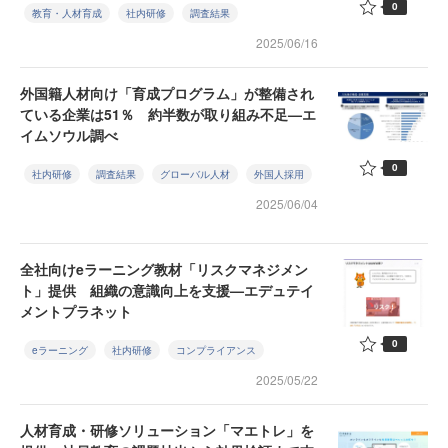
0
教育・人材育成
社内研修
調査結果
2025/06/16
外国籍人材向け「育成プログラム」が整備され
ている企業は51％ 約半数が取り組み不足—エ
イムソウル調べ
0
社内研修
調査結果
グローバル人材
外国人採用
2025/06/04
全社向けeラーニング教材「リスクマネジメン
ト」提供 組織の意識向上を支援—エデュテイ
メントプラネット
0
eラーニング
社内研修
コンプライアンス
2025/05/22
人材育成・研修ソリューション「マエトレ」を