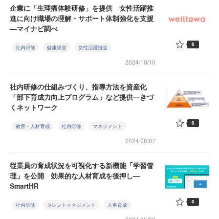
企業に「生理痛体験研修」を提供 女性活躍推
進に向け職場の理解・サポート体制強化を支援
—マイナビ調べ
0
社内研修
健康経営
女性活躍推進
2024/10/10
社内研修の仕組みづくり、指導方法を資産化
「部下育成力向上プログラム」など提供—きづ
くネットワーク
0
教育・人材育成
社内研修
マネジメント
2024/08/07
従業員の育成状況を可視化する新機能「学習管
理」を公開 効果的な人材育成を後押し—
SmartHR
0
社内研修
タレントマネジメント
人事育成