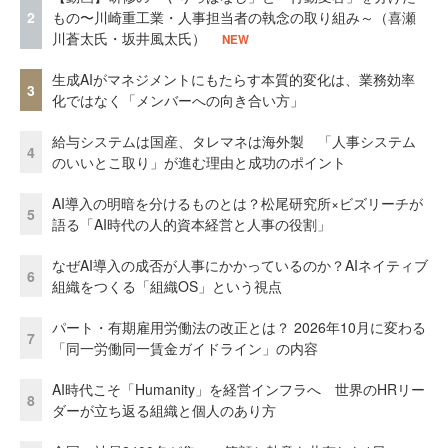
2
もの〜川崎重工業・人事担当者の執念の取り組み～（喜瀬
川蒼太氏・坂井風太氏）
NEW
生成AIがマネジメントにもたらす本質的変化は、業務効率
3
化ではなく「メンバーへの向き合い方」
給与システムは国産、タレマネは海外製 「人事システム
4
のいいとこ取り」が進む理由と成功のポイント
AI導入の明暗を分けるものとは？松尾研究所×ビズリーチが
5
語る「AI時代の人的資本経営と人事の役割」
なぜAI導入の成否が人事にかかっているのか？AIネイティブ
6
組織をつくる「組織OS」という視点
パート・有期雇用労働法の改正とは？ 2026年10月に変わる
7
「同一労働同一賃金ガイドライン」の内容
AI時代こそ「Humanity」を経営インフラへ 世界のHRリー
8
ダーが立ち返る組織と個人のあり方