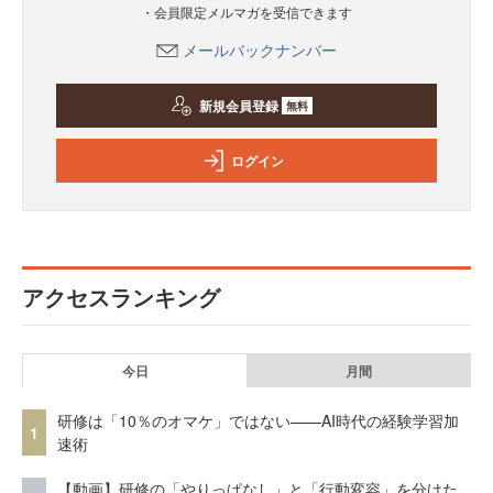
・会員限定メルマガを受信できます
メールバックナンバー
新規会員登録
無料
ログイン
アクセスランキング
今日
月間
研修は「10％のオマケ」ではない——AI時代の経験学習加
1
速術
【動画】研修の「やりっぱなし」と「行動変容」を分けた