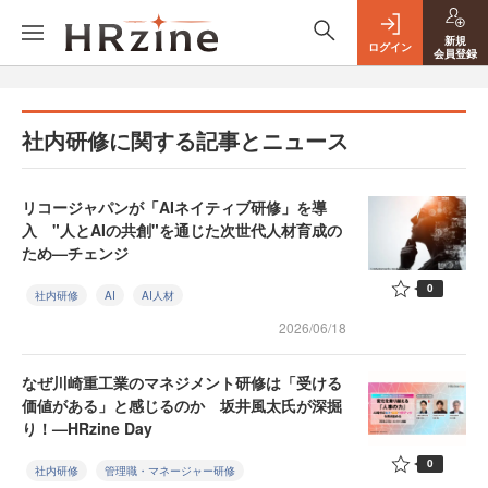
新規
ログイン
会員登録
社内研修に関する記事とニュース
リコージャパンが「AIネイティブ研修」を導
入 "人とAIの共創"を通じた次世代人材育成の
ため—チェンジ
0
社内研修
AI
AI人材
2026/06/18
なぜ川崎重工業のマネジメント研修は「受ける
価値がある」と感じるのか 坂井風太氏が深掘
り！—HRzine Day
0
社内研修
管理職・マネージャー研修