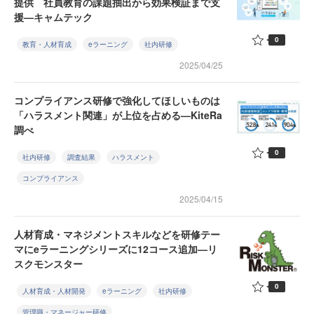
提供 社員教育の課題抽出から効果検証まで支
援—キャムテック
0
教育・人材育成
eラーニング
社内研修
2025/04/25
コンプライアンス研修で強化してほしいものは
「ハラスメント関連」が上位を占める—KiteRa
調べ
0
社内研修
調査結果
ハラスメント
コンプライアンス
2025/04/15
人材育成・マネジメントスキルなどを研修テー
マにeラーニングシリーズに12コース追加—リ
スクモンスター
0
人材育成・人材開発
eラーニング
社内研修
管理職・マネージャー研修