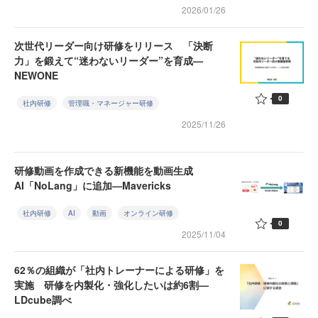
2026/01/26
次世代リーダー向け研修をリリース 「決断
力」を鍛えて“迷わないリーダー”を育成—
NEWONE
0
社内研修
管理職・マネージャー研修
2025/11/26
研修動画を作成できる新機能を動画生成
AI「NoLang」に追加—Mavericks
社内研修
AI
動画
オンライン研修
0
2025/11/04
62％の組織が「社内トレーナーによる研修」を
実施 研修を内製化・強化したいは約6割—
LDcube調べ