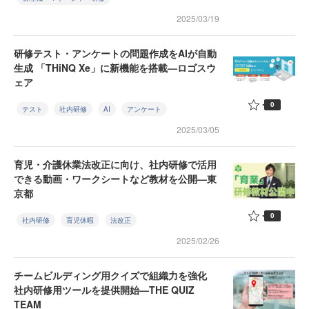
2025/03/19
研修テスト・アンケートの問題作成をAIが自動
生成 「THiNQ Xe」に新機能を搭載—ロゴスウ
ェア
0
テスト
社内研修
AI
アンケート
2025/03/05
育児・介護休業法改正に向け、社内研修で活用
できる動画・ワークシートなど教材を公開—東
京都
0
社内研修
育児休暇
法改正
2025/02/26
チームビルディング用クイズで組織力を強化
社内研修用ツールを提供開始—THE QUIZ
TEAM