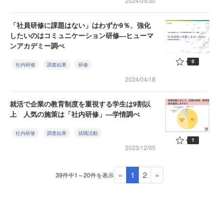
2024/05/30
「社員研修に課題はない」はわずか9％、強化
したいのはコミュニケーション研修―ヒューマ
ンアカデミー調べ
0
社内研修
調査結果
研修
2024/04/18
就活で企業の教育制度を重視する学生は9割以
上 人気の施策は「社内研修」—学情調べ
社内研修
調査結果
就職活動
1
2023/12/05
«
1
2
»
39件中1～20件を表示