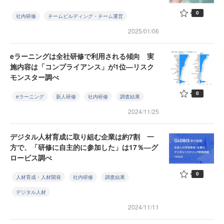
0
社内研修
チームビルディング・チーム運営
2025/01/06
eラーニングは全社研修で利用される傾向 実
施内容は「コンプライアンス」が1位—リスク
モンスター調べ
0
eラーニング
新人研修
社内研修
調査結果
2024/11/25
デジタル人材育成に取り組む企業は約7割 一
方で、「研修に自主的に参加した」は17％—グ
ロービス調べ
0
人材育成・人材開発
社内研修
調査結果
デジタル人材
2024/11/11