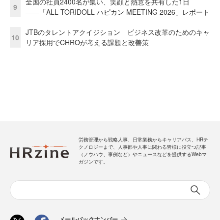
全国の社員2400名が集い、笑顔と熱意を共有した1日
9
――「ALL TORIDOLL ハピカン MEETING 2026」レポート
JTBのタレントアクイジション ビジネス改革のためのキャ
10
リア採用でCHROが考える課題と改善策
労務管理から戦略人事、日常業務からキャリアパス、HRテ
クノロジーまで、人事部や人事に関わる皆様に役立つ記事
（ノウハウ、事例など）やニュースなどを提供するWebマ
ガジンです。
メールバックナンバー