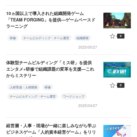
10ヵ国以上で導入された組織開発ゲーム
「TEAM FORGING」を提供—ゲームベースド
ラーニング
0
研修
チームビルディング・チーム運営
組織開発
2025/05/27
体験型チームビルディング「ミス研」を提供
エンタメ×研修で組織課題の変革を支援—これ
からミステリー
0
人材育成・人材開発
研修
チームビルディング・チーム運営
ワークショップ
2025/04/07
経営層・人事・現場が一緒に楽しみながら学ぶ
ビジネスゲーム「人的資本経営ゲーム」をリリ