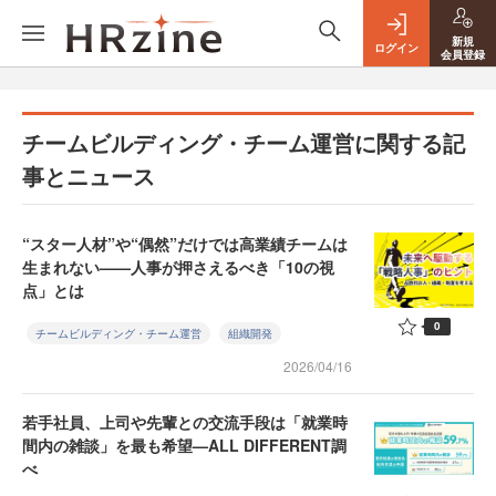
新規
ログイン
会員登録
チームビルディング・チーム運営に関する記
事とニュース
“スター人材”や“偶然”だけでは高業績チームは
生まれない——人事が押さえるべき「10の視
点」とは
0
チームビルディング・チーム運営
組織開発
2026/04/16
若手社員、上司や先輩との交流手段は「就業時
間内の雑談」を最も希望—ALL DIFFERENT調
べ