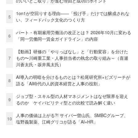
のいいとこ取り」が進む理由と成功のポイント
1on1が空回りする理由——「投げ手」だけでは醸成されな
5
い、フィードバック文化のつくり方
パート・有期雇用労働法の改正とは？ 2026年10月に変わる
6
「同一労働同一賃金ガイドライン」の内容
【動画】研修の「やりっぱなし」と「行動変容」を分けた
7
もの〜川崎重工業・人事担当者の執念の取り組み～（喜瀬
川蒼太氏・坂井風太氏）
AI導入の明暗を分けるものとは？松尾研究所×ビズリーチが
8
語る「AI時代の人的資本経営と人事の役割」
ジョブ型・スキル型の人材マネジメントはなぜ限界を迎え
9
るのか ケイパビリティ型との比較で読み解く違い
人事の価値は上がる?! サイバー曽山氏、SMBCグループ、
10
塩野義製薬、江崎グリコが語る「AI×HR」