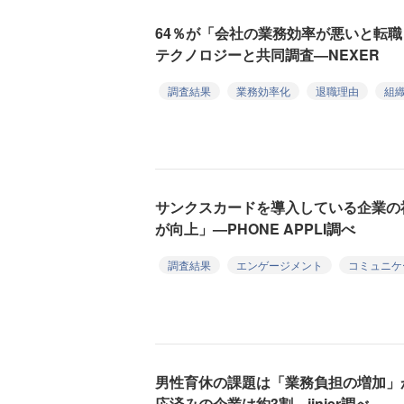
64％が「会社の業務効率が悪いと転
テクノロジーと共同調査—NEXER
調査結果
業務効率化
退職理由
組
サンクスカードを導入している企業の
が向上」—PHONE APPLI調べ
調査結果
エンゲージメント
コミュニケ
男性育休の課題は「業務負担の増加」
応済みの企業は約3割—jinjer調べ