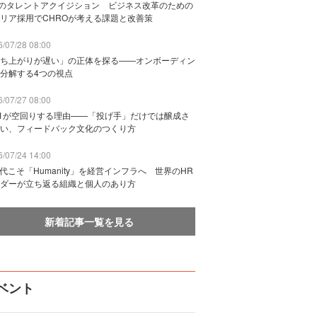
Bのタレントアクイジション ビジネス改革のための
リア採用でCHROが考える課題と改善策
/07/28 08:00
ち上がりが遅い」の正体を探る——オンボーディン
分解する4つの視点
/07/27 08:00
n1が空回りする理由——「投げ手」だけでは醸成さ
い、フィードバック文化のつくり方
/07/24 14:00
時代こそ「Humanity」を経営インフラへ 世界のHR
ダーが立ち返る組織と個人のあり方
新着記事一覧を見る
ベント