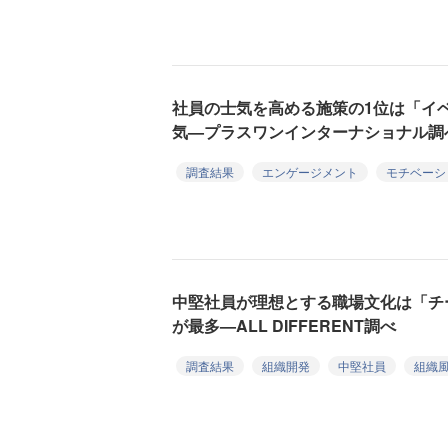
社員の士気を高める施策の1位は「イ
気—プラスワンインターナショナル調
調査結果
エンゲージメント
モチベーシ
中堅社員が理想とする職場文化は「チ
が最多—ALL DIFFERENT調べ
調査結果
組織開発
中堅社員
組織