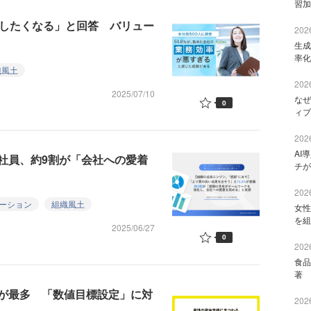
習加
職したくなる」と回答 バリュー
2026
生成
率化
織風土
2026
2025/07/10
なぜ
0
ィブ
2026
AI
社員、約9割が「会社への愛着
チが
2026
ーション
組織風土
女性
を組
2025/06/27
0
2026
食品
著 
が最多 「数値目標設定」に対
2026