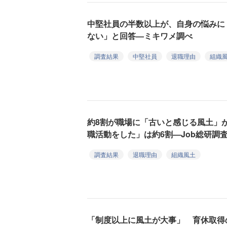
中堅社員の半数以上が、自身の悩みに
ない」と回答—ミキワメ調べ
調査結果
中堅社員
退職理由
組織
約8割が職場に「古いと感じる風土」
職活動をした」は約6割—Job総研調
調査結果
退職理由
組織風土
「制度以上に風土が大事」 育休取得