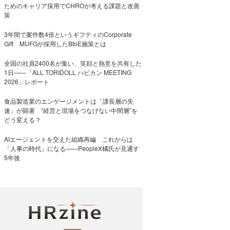
ためのキャリア採用でCHROが考える課題と改善
策
3年間で案件数4倍というギフティのCorporate
Gift MUFGが採用したBtoE施策とは
全国の社員2400名が集い、笑顔と熱意を共有した
1日――「ALL TORIDOLL ハピカン MEETING
2026」レポート
食品製造業のエンゲージメントは「課長層の失
速」が顕著 “経営と現場をつなげない中間層”を
どう変える？
AIエージェントを交えた組織再編 これからは
「人事の時代」になる——PeopleX橘氏が見通す
5年後