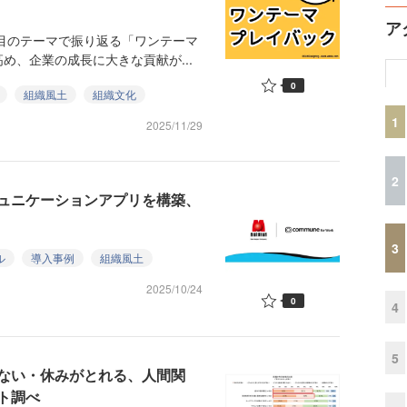
ア
注目のテーマで振り返る「ワンテーマ
め、企業の成長に大きな貢献が...
0
組織風土
組織文化
1
2025/11/29
2
ュニケーションアプリを構築、
3
ル
導入事例
組織風土
2025/10/24
0
4
5
ない・休みがとれる、人間関
ト調べ