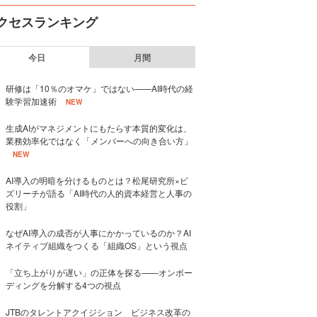
クセスランキング
今日
月間
研修は「10％のオマケ」ではない——AI時代の経
験学習加速術
NEW
生成AIがマネジメントにもたらす本質的変化は、
業務効率化ではなく「メンバーへの向き合い方」
NEW
AI導入の明暗を分けるものとは？松尾研究所×ビ
ズリーチが語る「AI時代の人的資本経営と人事の
役割」
なぜAI導入の成否が人事にかかっているのか？AI
ネイティブ組織をつくる「組織OS」という視点
「立ち上がりが遅い」の正体を探る——オンボー
ディングを分解する4つの視点
JTBのタレントアクイジション ビジネス改革の