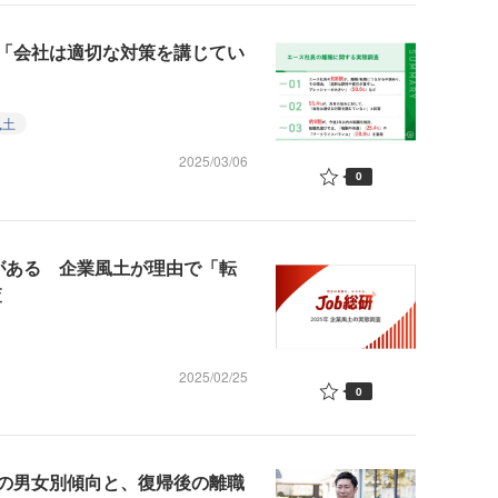
「会社は適切な対策を講じてい
風土
2025/03/06
0
がある 企業風土が理由で「転
査
2025/02/25
0
の男女別傾向と、復帰後の離職