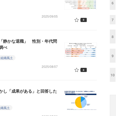
6
2025/09/05
7
0
8
「静かな退職」 性別・年代問
調べ
9
組織風土
2025/08/07
0
10
かし「成果がある」と回答した
組織風土