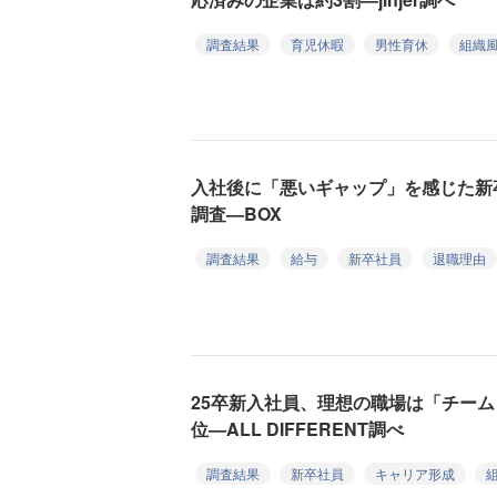
調査結果
育児休暇
男性育休
組織
入社後に「悪いギャップ」を感じた新卒は約
調査—BOX
調査結果
給与
新卒社員
退職理由
25卒新入社員、理想の職場は「チー
位—ALL DIFFERENT調べ
調査結果
新卒社員
キャリア形成