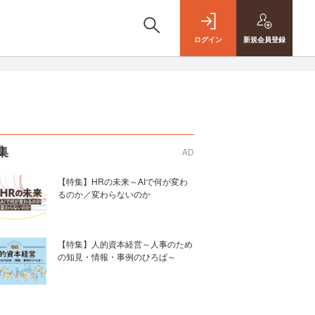
ログイン
新規
会員登録
集
AD
【特集】HRの未来～AIで何が変わ
るのか／変わらないのか
【特集】人的資本経営～人事のため
の知見・情報・事例のひろば～