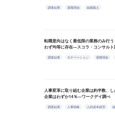
調査結果
退職理由
組織風土
転職意向はなく最低限の業務のみ行う
わず均等に存在—スコラ・コンサルト
調査結果
モチベーション
退職理由
人事変革に取り組む企業は約半数、し
企業はわずか14％—ワークデイ調べ
調査結果
人事戦略
人的資本経営