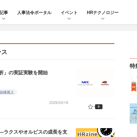
記事
人事法令ポータル
イベント
HRテクノロジー
ース
特
分析」の実証実験を開始
組織風土
2026/03/18
0
—ラクスやオルビスの成長を支