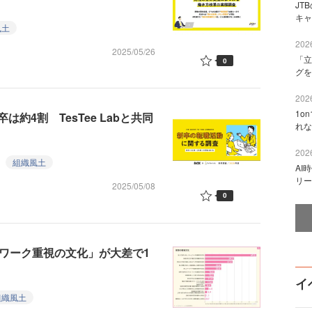
JT
キャ
風土
2026
2025/05/26
「立
0
グを
2026
1o
4割 TesTee Labと共同
れな
2026
組織風土
AI
リー
2025/05/08
0
ムワーク重視の文化」が大差で1
イ
組織風土