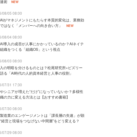
速術
NEW
/08/05 08:00
AIがマネジメントにもたらす本質的変化は、業務効
ではなく「メンバーへの向き合い方」
NEW
/08/04 08:00
AI導入の成否が人事にかかっているのか？AIネイテ
組織をつくる「組織OS」という視点
/08/03 08:00
導入の明暗を分けるものとは？松尾研究所×ビズリー
語る「AI時代の人的資本経営と人事の役割」
/07/31 17:30
やシニアが増えた“だけ”になっていないか？多様性
織の力に変える方法とは【おすすめ書籍】
/07/30 08:00
製造業のエンゲージメントは「課長層の失速」が顕
“経営と現場をつなげない中間層”をどう変える？
/07/29 08:00