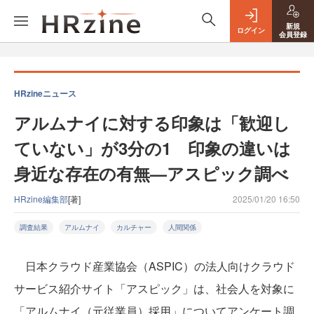
新規
ログイン
会員登録
HRzineニュース
アルムナイに対する印象は「歓迎し
ていない」が3分の1 印象の違いは
身近な存在の有無—アスピック調べ
HRzine編集部
[著]
2025/01/20 16:50
調査結果
アルムナイ
カルチャー
人間関係
日本クラウド産業協会（ASPIC）の法人向けクラウド
サービス紹介サイト「アスピック」は、社会人を対象に
「アルムナイ（元従業員）採用」についてアンケート調