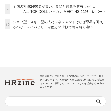
全国の社員2400名が集い、笑顔と熱意を共有した1日
9
――「ALL TORIDOLL ハピカン MEETING 2026」レポート
ジョブ型・スキル型の人材マネジメントはなぜ限界を迎え
10
るのか ケイパビリティ型との比較で読み解く違い
労務管理から戦略人事、日常業務からキャリアパス、HRテ
クノロジーまで、人事部や人事に関わる皆様に役立つ記事
（ノウハウ、事例など）やニュースなどを提供するWebマ
ガジンです。