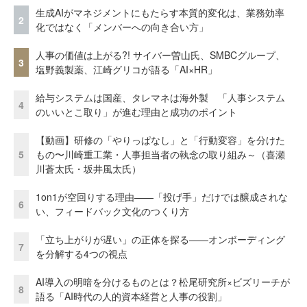
生成AIがマネジメントにもたらす本質的変化は、業務効率
2
化ではなく「メンバーへの向き合い方」
人事の価値は上がる?! サイバー曽山氏、SMBCグループ、
3
塩野義製薬、江崎グリコが語る「AI×HR」
給与システムは国産、タレマネは海外製 「人事システム
4
のいいとこ取り」が進む理由と成功のポイント
【動画】研修の「やりっぱなし」と「行動変容」を分けた
5
もの〜川崎重工業・人事担当者の執念の取り組み～（喜瀬
川蒼太氏・坂井風太氏）
1on1が空回りする理由——「投げ手」だけでは醸成されな
6
い、フィードバック文化のつくり方
「立ち上がりが遅い」の正体を探る——オンボーディング
7
を分解する4つの視点
AI導入の明暗を分けるものとは？松尾研究所×ビズリーチが
8
語る「AI時代の人的資本経営と人事の役割」