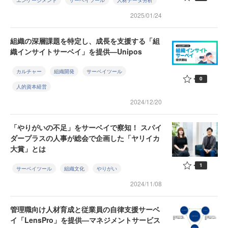
エンゲージメント
サーベイツール
人材データ分析
2025/01/24
組織の深層課題を特定し、成長を支援する「組
織インサイトサーベイ」を提供—Unipos
カルチャー
組織開発
サーベイツール
0
人的資本経営
2024/12/20
「やりがいの不足」をサーベイで察知！ スパイ
ダープラスの人事が総会で企画した「ヤリイカ
大賞」とは
1
サーベイツール
組織文化
やりがい
2024/11/08
管理職向け人材育成と従業員の自律支援サーベ
イ「LensPro」を提供—マネジメントサービス