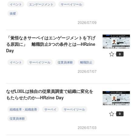
イベント
エンゲージメント
サーベイツール
抜擢
2026/07/09
「覚悟なきサーベイはエンゲージメントを下げ
る原因に」 離職防止3つの条件とは—HRzine
Day
0
イベント
サーベイツール
従業員体験
離職防止
2026/07/07
なぜLIXILは独自の従業員調査で組織に変化を
もたらせたのか—HRzine Day
組織改革・組織改善
サーベイ
サーベイツール
0
従業員体験
2026/07/03