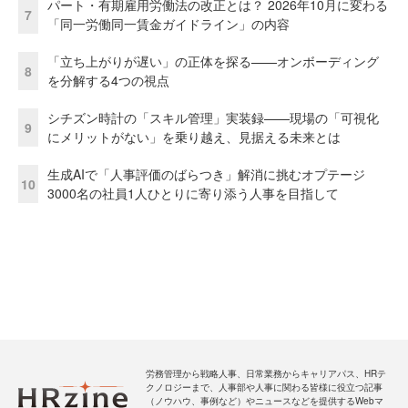
パート・有期雇用労働法の改正とは？ 2026年10月に変わる
7
「同一労働同一賃金ガイドライン」の内容
「立ち上がりが遅い」の正体を探る——オンボーディング
8
を分解する4つの視点
シチズン時計の「スキル管理」実装録——現場の「可視化
9
にメリットがない」を乗り越え、見据える未来とは
生成AIで「人事評価のばらつき」解消に挑むオプテージ
10
3000名の社員1人ひとりに寄り添う人事を目指して
労務管理から戦略人事、日常業務からキャリアパス、HRテ
クノロジーまで、人事部や人事に関わる皆様に役立つ記事
（ノウハウ、事例など）やニュースなどを提供するWebマ