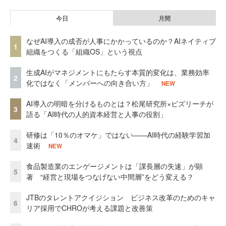
今日
月間
なぜAI導入の成否が人事にかかっているのか？AIネイティブ
1
組織をつくる「組織OS」という視点
生成AIがマネジメントにもたらす本質的変化は、業務効率
2
化ではなく「メンバーへの向き合い方」
NEW
AI導入の明暗を分けるものとは？松尾研究所×ビズリーチが
3
語る「AI時代の人的資本経営と人事の役割」
研修は「10％のオマケ」ではない——AI時代の経験学習加
4
速術
NEW
食品製造業のエンゲージメントは「課長層の失速」が顕
5
著 “経営と現場をつなげない中間層”をどう変える？
JTBのタレントアクイジション ビジネス改革のためのキャ
6
リア採用でCHROが考える課題と改善策