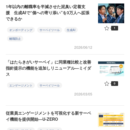
1年以内の離職率を半減させた泥臭い定着支
援 生成AIで“個への寄り添い”を3万人へ拡張
できるか
1
オンボーディング
サーベイツール
生成AI
離職防止
2026/06/12
「はたらきがいサーベイ」に同業種比較と改善
指針提示の機能を追加しリニューアル—ミイダ
ス
0
エンゲージメント
サーベイツール
2026/03/05
従業員エンゲージメントを可視化する新サーベ
イ機能を提供開始—U-ZERO