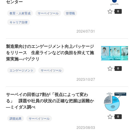
センター
0
教育・人材育成
サーベイツール
管理職
キャリア自律
2024/07/31
製造業向けのエンゲージメント向上パッケージ
をリリース 生産ラインなどの負担を抑えて施
策実施—バヅクリ
0
エンゲージメント
サーベイツール
2023/10/27
サーベイの回答は7割が「視点によって変わ
る」 課題や社員の状況の正確な把握は困難か
—ミイダス調べ
0
調査結果
サーベイツール
2023/08/03