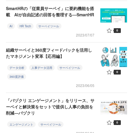
SmartHRの「従業員サーベイ」に要約機能を搭
載 AIが自由記述の回答を整理する—SmartHR
AI
HR Tech
サーベイツール
0
2023/07/07
組織サーベイと360度フィードバックを活用し
たマネジメント変革【応用編】
データ分析
人事データ活用
サーベイツール
0
360度評価
2023/06/05
「バヅクリ エンゲージメント」をリリース、サ
ーベイと解決策をセットで提供し人事の負担を
削減—バヅクリ
0
エンゲージメント
サーベイツール