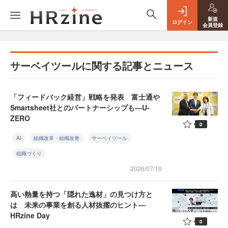
新規
ログイン
会員登録
サーベイツールに関する記事とニュース
「フィードバック経営」戦略を発表 富士通や
Smartsheet社とのパートナーシップも—U-
ZERO
0
AI
組織改革・組織改善
サーベイツール
組織づくり
2026/07/10
高い熱量を持つ「隠れた逸材」の見つけ方と
は 未来の事業を創る人材抜擢のヒント—
HRzine Day
0