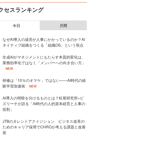
クセスランキング
今日
月間
なぜAI導入の成否が人事にかかっているのか？AI
ネイティブ組織をつくる「組織OS」という視点
生成AIがマネジメントにもたらす本質的変化は、
業務効率化ではなく「メンバーへの向き合い方」
NEW
研修は「10％のオマケ」ではない——AI時代の経
験学習加速術
NEW
AI導入の明暗を分けるものとは？松尾研究所×ビ
ズリーチが語る「AI時代の人的資本経営と人事の
役割」
JTBのタレントアクイジション ビジネス改革の
ためのキャリア採用でCHROが考える課題と改善
策