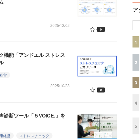
ム
ア
2025/12/02
0
1
ク機能「アンドエル ストレス
ル
2
経営
3
2025/10/28
0
4
診断ツール「５VOICE.」を
5
康経営
ストレスチェック