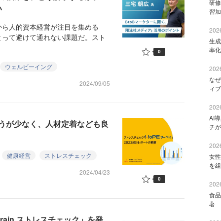
研修
い
習加
ら人的資本経営が注目を集める
2026
とって避けて通れない課題だ。スト
生成
率化
0
ウェルビーイング
2026
なぜ
2024/09/05
ィブ
2026
AI
うが少なく、人材定着なども良
チが
2026
健康経営
ストレスチェック
女性
を組
2024/04/23
0
2026
食品
著 
ain ストレスチェック」を発