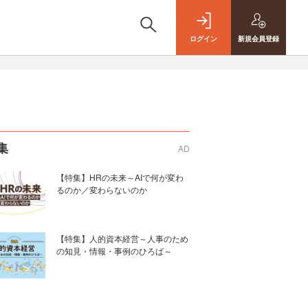
ログイン
新規
会員登録
集
AD
【特集】HRの未来～AIで何が変わ
るのか／変わらないのか
【特集】人的資本経営～人事のため
の知見・情報・事例のひろば～