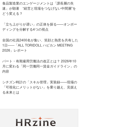
食品製造業のエンゲージメントは「課長層の失
速」が顕著 “経営と現場をつなげない中間層”を
どう変える？
「立ち上がりが遅い」の正体を探る——オンボー
ディングを分解する4つの視点
全国の社員2400名が集い、笑顔と熱意を共有した
1日――「ALL TORIDOLL ハピカン MEETING
2026」レポート
パート・有期雇用労働法の改正とは？ 2026年10
月に変わる「同一労働同一賃金ガイドライン」の
内容
シチズン時計の「スキル管理」実装録——現場の
「可視化にメリットがない」を乗り越え、見据え
る未来とは