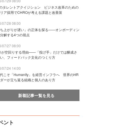
/07/29 08:00
Bのタレントアクイジション ビジネス改革のための
リア採用でCHROが考える課題と改善策
/07/28 08:00
ち上がりが遅い」の正体を探る——オンボーディン
分解する4つの視点
/07/27 08:00
n1が空回りする理由——「投げ手」だけでは醸成さ
い、フィードバック文化のつくり方
/07/24 14:00
時代こそ「Humanity」を経営インフラへ 世界のHR
ダーが立ち返る組織と個人のあり方
新着記事一覧を見る
ベント