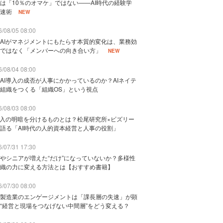
は「10％のオマケ」ではない——AI時代の経験学
速術
NEW
/08/05 08:00
AIがマネジメントにもたらす本質的変化は、業務効
ではなく「メンバーへの向き合い方」
NEW
/08/04 08:00
AI導入の成否が人事にかかっているのか？AIネイテ
組織をつくる「組織OS」という視点
/08/03 08:00
導入の明暗を分けるものとは？松尾研究所×ビズリー
語る「AI時代の人的資本経営と人事の役割」
/07/31 17:30
やシニアが増えた“だけ”になっていないか？多様性
織の力に変える方法とは【おすすめ書籍】
/07/30 08:00
製造業のエンゲージメントは「課長層の失速」が顕
“経営と現場をつなげない中間層”をどう変える？