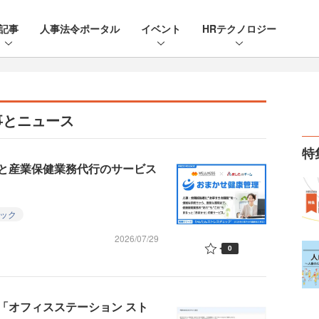
記事
人事法令ポータル
イベント
HRテクノロジー
事とニュース
特
と産業保健業務代行のサービス
ック
2026/07/29
0
「オフィスステーション スト