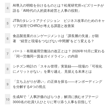
AI導入の明暗を分けるものとは？松尾研究所×ビズリーチが
4
語る「AI時代の人的資本経営と人事の役割」
JTBのタレントアクイジション ビジネス改革のためのキャ
5
リア採用でCHROが考える課題と改善策
食品製造業のエンゲージメントは「課長層の失速」が顕
6
著 “経営と現場をつなげない中間層”をどう変える？
パート・有期雇用労働法の改正とは？ 2026年10月に変わる
7
「同一労働同一賃金ガイドライン」の内容
シチズン時計の「スキル管理」実装録——現場の「可視化
8
にメリットがない」を乗り越え、見据える未来とは
「立ち上がりが遅い」の正体を探る——オンボーディング
9
を分解する4つの視点
生成AIで「人事評価のばらつき」解消に挑むオプテージ
10
3000名の社員1人ひとりに寄り添う人事を目指して