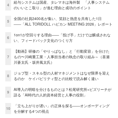
給与システムは国産、タレマネは海外製 「人事システム
4
のいいとこ取り」が進む理由と成功のポイント
全国の社員2400名が集い、笑顔と熱意を共有した1日
5
――「ALL TORIDOLL ハピカン MEETING 2026」レポート
1on1が空回りする理由——「投げ手」だけでは醸成されな
6
い、フィードバック文化のつくり方
【動画】研修の「やりっぱなし」と「行動変容」を分けた
7
もの〜川崎重工業・人事担当者の執念の取り組み～（喜瀬
川蒼太氏・坂井風太氏）
ジョブ型・スキル型の人材マネジメントはなぜ限界を迎え
8
るのか ケイパビリティ型との比較で読み解く違い
AI導入の明暗を分けるものとは？松尾研究所×ビズリーチが
9
語る「AI時代の人的資本経営と人事の役割」
「立ち上がりが遅い」の正体を探る——オンボーディング
10
を分解する4つの視点