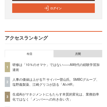
ログイン
アクセスランキング
今日
月間
研修は「10％のオマケ」ではない——AI時代の経験学習加
1
速術
人事の価値は上がる?! サイバー曽山氏、SMBCグループ、
2
塩野義製薬、江崎グリコが語る「AI×HR」
生成AIがマネジメントにもたらす本質的変化は、業務効率
3
化ではなく「メンバーへの向き合い方」