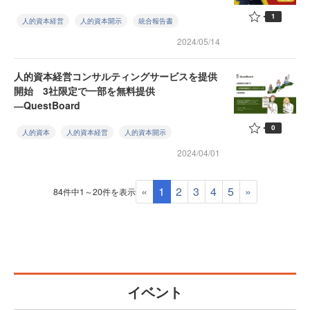
1
人的資本経営
人的資本開示
統合報告書
2024/05/14
人的資本経営コンサルティングサービスを提供
開始 3社限定で一部を無料提供
―QuestBoard
0
人的資本
人的資本経営
人的資本開示
2024/04/01
«
1
2
3
4
5
»
84件中1～20件を表示
イベント