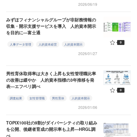
2026/06/19
みずほフィナンシャルグループが非財務情報の
収集・開示支援サービスを導入 人的資本開示
を目的に—富士通
0
人事データ管理
人的資本経営
人的資本開示
2026/01/27
男性育休取得率は大きく上昇も女性管理職比率
の改善は緩やか 人的資本指標の3年推移を発
表—エフペリ調べ
0
調査結果
女性管理職
男性育休
人的資本開示
2026/01/06
TOPIX100社の9割がダイバーシティの取り組み
を公開、後継者育成の開示率も上昇—HRGL調
べ