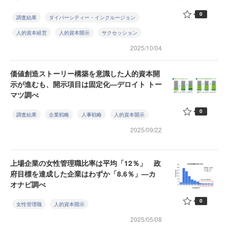
0
調査結果
ダイバーシティー・インクルージョン
人的資本経営
人的資本開示
サクセッション
2025/10/04
価値創造ストーリー構築を意識した人的資本開
示が進むも、開示項目は固定化—デロイト トー
マツ調べ
0
調査結果
企業戦略
人事戦略
人的資本開示
2025/09/22
上場企業の女性管理職比率は平均「12％」 政
府目標を達成した企業はわずか「8.6％」—カ
オナビ調べ
0
女性管理職
人的資本開示
2025/05/08