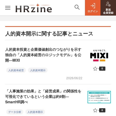
新規
ログイン
会員登録
人的資本開示に関する記事とニュース
人的資本投資と企業価値創出のつながりを示す
独自の「人的資本経営のロジックモデル」を公
開—MIXI
0
人的資本経営
人的資本開示
2026/06/22
「人事施策の効果」と「経営成果」の関係性を
可視化できているという企業は約9割—
SmartHR調べ
0
データ分析
人的資本開示