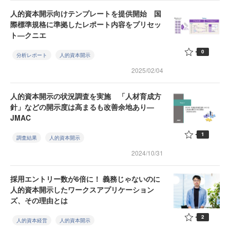
人的資本開示向けテンプレートを提供開始 国
際標準規格に準拠したレポート内容をプリセッ
ト—クニエ
0
分析レポート
人的資本開示
2025/02/04
人的資本開示の状況調査を実施 「人材育成方
針」などの開示度は高まるも改善余地あり—
JMAC
1
調査結果
人的資本開示
2024/10/31
採用エントリー数が6倍に！ 義務じゃないのに
人的資本開示したワークスアプリケーション
ズ、その理由とは
2
人的資本経営
人的資本開示