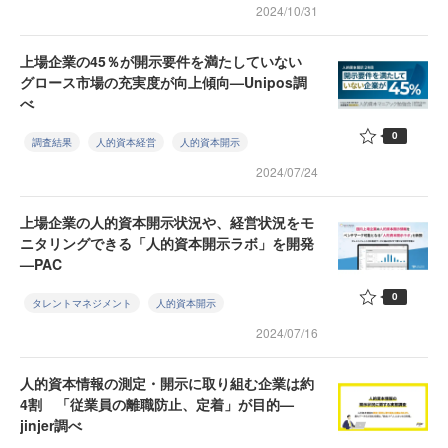
2024/10/31
上場企業の45％が開示要件を満たしていない
グロース市場の充実度が向上傾向—Unipos調
べ
0
調査結果
人的資本経営
人的資本開示
2024/07/24
上場企業の人的資本開示状況や、経営状況をモ
ニタリングできる「人的資本開示ラボ」を開発
—PAC
0
タレントマネジメント
人的資本開示
2024/07/16
人的資本情報の測定・開示に取り組む企業は約
4割 「従業員の離職防止、定着」が目的—
jinjer調べ