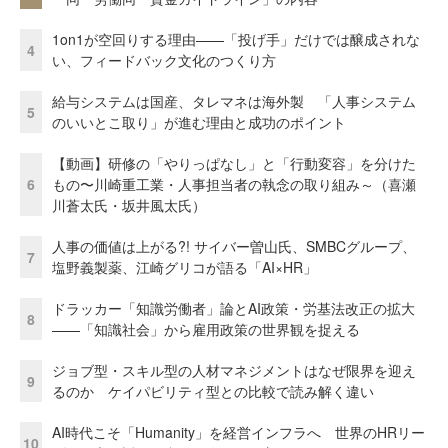
1on1が空回りする理由——「投げ手」だけでは醸成されな
4
い、フィードバック文化のつくり方
給与システムは国産、タレマネは海外製 「人事システム
5
のいいとこ取り」が進む理由と成功のポイント
【動画】研修の「やりっぱなし」と「行動変容」を分けた
6
もの〜川崎重工業・人事担当者の執念の取り組み～（喜瀬
川蒼太氏・坂井風太氏）
人事の価値は上がる?! サイバー曽山氏、SMBCグループ、
7
塩野義製薬、江崎グリコが語る「AI×HR」
ドラッカー「知識労働者」論とAI政策・労基法改正の拡大
8
——「知識社会」から雇用政策の世界観を捉える
ジョブ型・スキル型の人材マネジメントはなぜ限界を迎え
9
るのか ケイパビリティ型との比較で読み解く違い
AI時代こそ「Humanity」を経営インフラへ 世界のHRリー
10