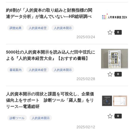
約8割が「人的資本の取り組みと財務指標の関
連データ分析」が進んでいない—HR総研調べ
調査結果
人的資本経営
人的資本開示
0
2025/03/24
5000社の人的資本開示を読み込んだ田中弦氏に
よる『人的資本経営大全』【おすすめ書籍】
書籍案内
人的資本経営
人的資本開示
0
2025/02/28
人的資本開示の現状と課題を可視化し、企業価
値向上をサポート 診断ツール「羅人盤」をリ
リース—電通総研
0
診断ツール
人的資本開示
2025/02/12