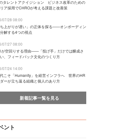
Bのタレントアクイジション ビジネス改革のための
リア採用でCHROが考える課題と改善策
/07/28 08:00
ち上がりが遅い」の正体を探る——オンボーディン
分解する4つの視点
/07/27 08:00
n1が空回りする理由——「投げ手」だけでは醸成さ
い、フィードバック文化のつくり方
/07/24 14:00
時代こそ「Humanity」を経営インフラへ 世界のHR
ダーが立ち返る組織と個人のあり方
新着記事一覧を見る
ベント