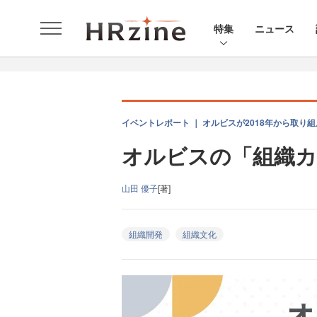
特集
ニュース
イベントレポート ｜ オルビスが2018年から取り
オルビスの「組織カ
山田 優子
[著]
組織開発
組織文化