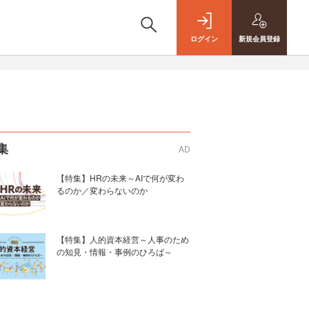
ログイン
新規
会員登録
集
AD
【特集】HRの未来～AIで何が変わ
るのか／変わらないのか
【特集】人的資本経営～人事のため
の知見・情報・事例のひろば～