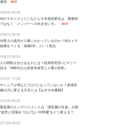
速術
NEW
/08/05 08:00
AIがマネジメントにもたらす本質的変化は、業務効
ではなく「メンバーへの向き合い方」
NEW
/08/04 08:00
AI導入の成否が人事にかかっているのか？AIネイテ
組織をつくる「組織OS」という視点
/08/03 08:00
導入の明暗を分けるものとは？松尾研究所×ビズリー
語る「AI時代の人的資本経営と人事の役割」
/07/31 17:30
やシニアが増えた“だけ”になっていないか？多様性
織の力に変える方法とは【おすすめ書籍】
/07/30 08:00
製造業のエンゲージメントは「課長層の失速」が顕
“経営と現場をつなげない中間層”をどう変える？
/07/29 08:00