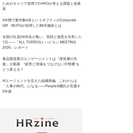
ためのキャリア採用でCHROが考える課題と改善
策
3年間で案件数4倍というギフティのCorporate
Gift MUFGが採用したBtoE施策とは
全国の社員2400名が集い、笑顔と熱意を共有した
1日――「ALL TORIDOLL ハピカン MEETING
2026」レポート
食品製造業のエンゲージメントは「課長層の失
速」が顕著 “経営と現場をつなげない中間層”を
どう変える？
AIエージェントを交えた組織再編 これからは
「人事の時代」になる——PeopleX橘氏が見通す
5年後