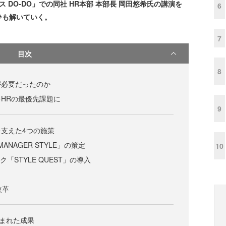
DO-DO」での同社 HR本部 本部長 岡田悠希氏の講演を
6
ひも解いていく。
7
目次
8
が必要だったのか
HRの最優先課題に
9
支えた4つの施策
 MANAGER STYLE」の策定
10
ク「STYLE QUEST」の導入
改革
生まれた成果