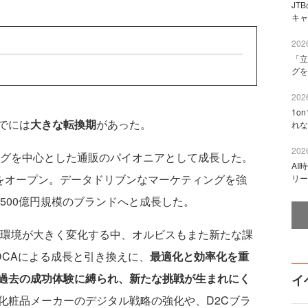
JT
キャ
2026
「立
グを
2026
1o
でには
大きな転換期
があった。
れな
2026
ログを中心とした通販のパイオニアとして成長した。
AI
トをオープン。データドリブンなマーケティングを強
リー
げ500億円規模のブランドへと成長した。
場環境が大きく変化する中、オルビスもまた新たな課
DCAによる成長と引き換えに、
最適化と効率化を重
過去の成功体験に縛られ、新たな挑戦が生まれにく
イ
化粧品メーカーのデジタル戦略の強化や、D2Cブラ