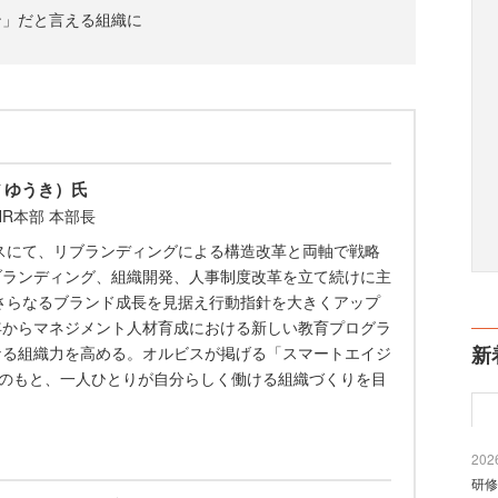
ン」だと言える組織に
 ゆうき）氏
R本部 本部長
ビスにて、リブランディングによる構造改革と両軸で戦略
ブランディング、組織開発、人事制度改革を立て続けに主
、さらなるブランド成長を見据え行動指針を大きくアップ
年からマネジメント人材育成における新しい教育プログラ
新
なる組織力を高める。オルビスが掲げる「スマートエイジ
値のもと、一人ひとりが自分らしく働ける組織づくりを目
2026
研修