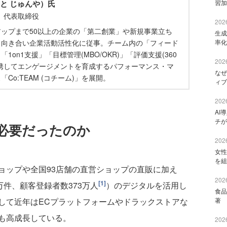
と じゅんや）氏
習加
） 代表取締役
2026
ップまで50以上の企業の「第二創業」や新規事業立ち
生成
と向き合い企業活動活性化に従事。チーム内の「フィード
率化
1on1支援」「目標管理(MBO/OKR)」「評価支援(360
2026
携してエンゲージメントを育成するパフォーマンス・マ
なぜ
Co:TEAM (コチーム)」を展開。
ィブ
2026
AI
チが
必要だったのか
2026
女性
を組
ップや全国93店舗の直営ショップの直販に加え
2026
[1]
万件、顧客登録者数373万人
）のデジタルを活用し
食品
して近年はECプラットフォームやドラックストアな
著 
も高成長している。
2026