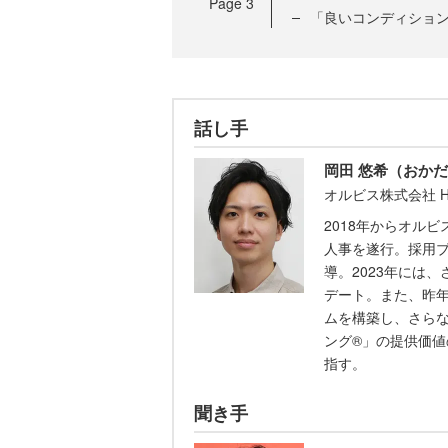
Page
3
「良いコンディショ
話し手
岡田 悠希（おかだ
オルビス株式会社 H
2018年からオル
人事を遂行。採用
導。2023年には
デート。また、昨
ムを構築し、さら
ング®」の提供価
指す。
聞き手