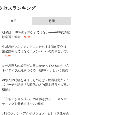
クセスランキング
今日
月間
研修は「10％のオマケ」ではない——AI時代の経
験学習加速術
NEW
生成AIがマネジメントにもたらす本質的変化は、
業務効率化ではなく「メンバーへの向き合い方」
NEW
なぜAI導入の成否が人事にかかっているのか？AI
ネイティブ組織をつくる「組織OS」という視点
AI導入の明暗を分けるものとは？松尾研究所×ビ
ズリーチが語る「AI時代の人的資本経営と人事の
役割」
「立ち上がりが遅い」の正体を探る——オンボー
ディングを分解する4つの視点
JTBのタレントアクイジション ビジネス改革の