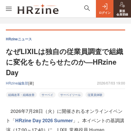
新規
ログイン
会員登録
HRzineニュース
なぜLIXILは独自の従業員調査で組織
に変化をもたらせたのか—HRzine
Day
HRzine編集部
[著]
2026/07/03 19:00
組織改革・組織改善
サーベイ
サーベイツール
従業員体験
2026年7月28日（火）に開催されるオンラインイベン
ト「
HRzine Day 2026 Summer
」。本イベントの基調講
演（17:00～17:40）に、LIXIL 常務役員 Human