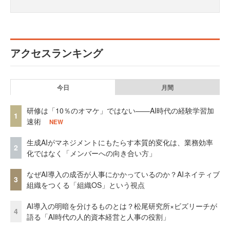
アクセスランキング
今日
月間
研修は「10％のオマケ」ではない——AI時代の経験学習加
1
速術
NEW
生成AIがマネジメントにもたらす本質的変化は、業務効率
2
化ではなく「メンバーへの向き合い方」
なぜAI導入の成否が人事にかかっているのか？AIネイティブ
3
組織をつくる「組織OS」という視点
AI導入の明暗を分けるものとは？松尾研究所×ビズリーチが
4
語る「AI時代の人的資本経営と人事の役割」