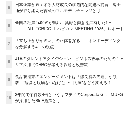
日本企業が直面する人材成長の構造的な問題へ提言 富士
5
通が取り組んだ育成のフルモデルチェンジとは
全国の社員2400名が集い、笑顔と熱意を共有した1日
6
――「ALL TORIDOLL ハピカン MEETING 2026」レポート
「立ち上がりが遅い」の正体を探る——オンボーディング
7
を分解する4つの視点
JTBのタレントアクイジション ビジネス改革のためのキャ
8
リア採用でCHROが考える課題と改善策
食品製造業のエンゲージメントは「課長層の失速」が顕
9
著 “経営と現場をつなげない中間層”をどう変える？
3年間で案件数4倍というギフティのCorporate Gift MUFG
10
が採用したBtoE施策とは