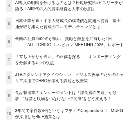
AI導入の明暗を分けるものとは？松尾研究所×ビズリーチが
4
語る「AI時代の人的資本経営と人事の役割」
日本企業が直面する人材成長の構造的な問題へ提言 富士
5
通が取り組んだ育成のフルモデルチェンジとは
全国の社員2400名が集い、笑顔と熱意を共有した1日
6
――「ALL TORIDOLL ハピカン MEETING 2026」レポート
「立ち上がりが遅い」の正体を探る——オンボーディング
7
を分解する4つの視点
JTBのタレントアクイジション ビジネス改革のためのキャ
8
リア採用でCHROが考える課題と改善策
食品製造業のエンゲージメントは「課長層の失速」が顕
9
著 “経営と現場をつなげない中間層”をどう変える？
3年間で案件数4倍というギフティのCorporate Gift MUFG
10
が採用したBtoE施策とは