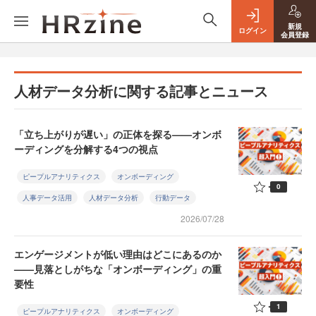
新規
ログイン
会員登録
人材データ分析に関する記事とニュース
「立ち上がりが遅い」の正体を探る——オンボ
ーディングを分解する4つの視点
ピープルアナリティクス
オンボーディング
0
人事データ活用
人材データ分析
行動データ
2026/07/28
エンゲージメントが低い理由はどこにあるのか
——見落としがちな「オンボーディング」の重
要性
1
ピープルアナリティクス
オンボーディング