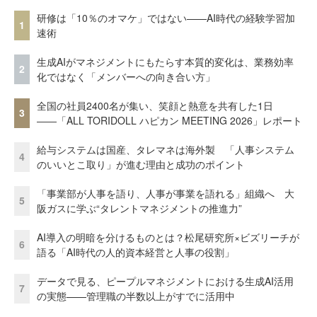
研修は「10％のオマケ」ではない——AI時代の経験学習加
1
速術
生成AIがマネジメントにもたらす本質的変化は、業務効率
2
化ではなく「メンバーへの向き合い方」
全国の社員2400名が集い、笑顔と熱意を共有した1日
3
――「ALL TORIDOLL ハピカン MEETING 2026」レポート
給与システムは国産、タレマネは海外製 「人事システム
4
のいいとこ取り」が進む理由と成功のポイント
「事業部が人事を語り、人事が事業を語れる」組織へ 大
5
阪ガスに学ぶ“タレントマネジメントの推進力”
AI導入の明暗を分けるものとは？松尾研究所×ビズリーチが
6
語る「AI時代の人的資本経営と人事の役割」
データで見る、ピープルマネジメントにおける生成AI活用
7
の実態——管理職の半数以上がすでに活用中