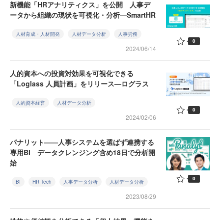
新機能「HRアナリティクス」を公開 人事デ
ータから組織の現状を可視化・分析—SmartHR
人材育成・人材開発
人材データ分析
人事労務
0
2024/06/14
人的資本への投資対効果を可視化できる
「Loglass 人員計画」をリリース—ログラス
人的資本経営
人材データ分析
0
2024/02/06
パナリット——人事システムを選ばず連携する
専用BI データクレンジング含め18日で分析開
始
0
BI
HR Tech
人事データ分析
人材データ分析
2023/08/29