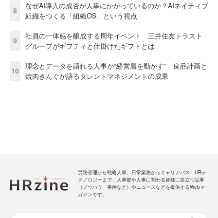
なぜAI導入の成否が人事にかかっているのか？AIネイティブ
8
組織をつくる「組織OS」という視点
社員の一体感を醸成する周年イベント 三井住友トラスト
9
グループがギフティと仕掛けたギフトとは
理念とデータを語れる人事が“経営層を動かす” 良品計画と
10
焼肉きんぐが語るタレントマネジメントの成果
労務管理から戦略人事、日常業務からキャリアパス、HRテ
クノロジーまで、人事部や人事に関わる皆様に役立つ記事
（ノウハウ、事例など）やニュースなどを提供するWebマ
ガジンです。