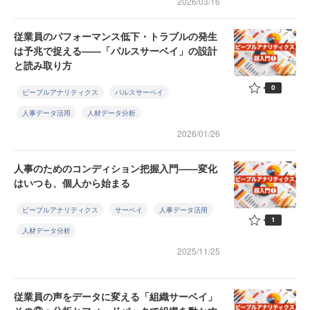
2026/03/16
従業員のパフォーマンス低下・トラブルの発生
は予兆で捉える——「パルスサーベイ」の設計
と読み取り方
0
ピープルアナリティクス
パルスサーベイ
人事データ活用
人材データ分析
2026/01/26
人事のためのコンディション把握入門——変化
はいつも、個人から始まる
ピープルアナリティクス
サーベイ
人事データ活用
1
人材データ分析
2025/11/25
従業員の声をデータに変える「組織サーベイ」