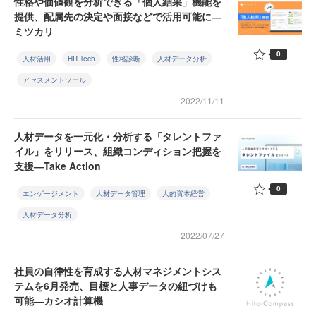
性格や価値観を分析できる「個人結果」機能を
提供、配属先の決定や面接などで活用可能に―
ミツカリ
0
人材活用
HR Tech
性格診断
人材データ分析
アセスメントツール
2022/11/11
人材データを一元化・分析する「タレントファ
イル」をリリース、組織コンディション把握を
支援―Take Action
0
エンゲージメント
人材データ管理
人的資本経営
人材データ分析
2022/07/27
社員の自律性を育成する人材マネジメントシス
テムを6月発売、目標と人事データの紐づけも
可能―カシオ計算機