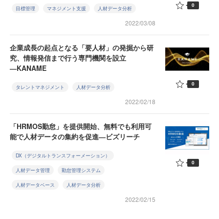
0
目標管理
マネジメント支援
人材データ分析
2022/03/08
企業成長の起点となる「要人材」の発掘から研
究、情報発信まで行う専門機関を設立
―KANAME
0
タレントマネジメント
人材データ分析
2022/02/18
「HRMOS勤怠」を提供開始、無料でも利用可
能で人材データの集約を促進―ビズリーチ
DX（デジタルトランスフォーメーション）
0
人材データ管理
勤怠管理システム
人材データベース
人材データ分析
2022/02/15