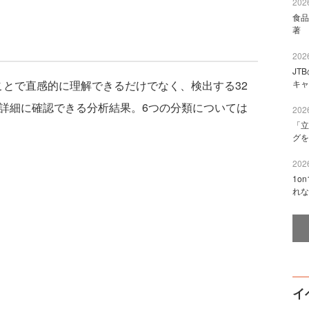
2026
食品
著 
2026
JT
とで直感的に理解できるだけでなく、検出する32
キャ
て詳細に確認できる分析結果。6つの分類については
2026
「立
グを
2026
1o
れな
イ