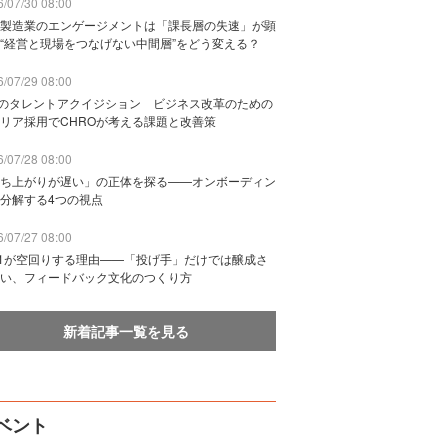
/07/30 08:00
製造業のエンゲージメントは「課長層の失速」が顕
“経営と現場をつなげない中間層”をどう変える？
/07/29 08:00
Bのタレントアクイジション ビジネス改革のための
リア採用でCHROが考える課題と改善策
/07/28 08:00
ち上がりが遅い」の正体を探る——オンボーディン
分解する4つの視点
/07/27 08:00
n1が空回りする理由——「投げ手」だけでは醸成さ
い、フィードバック文化のつくり方
新着記事一覧を見る
ベント