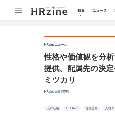
特集
ニュース
HRzineニュース
性格や価値観を分析
提供、配属先の決定
ミツカリ
HRzine編集部
[著]
人材活用
HR Tech
性格診断
人材デ