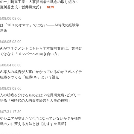
の〜川崎重工業・人事担当者の執念の取り組み～
瀬川蒼太氏・坂井風太氏）
NEW
/08/06 08:00
は「10％のオマケ」ではない——AI時代の経験学
速術
/08/05 08:00
AIがマネジメントにもたらす本質的変化は、業務効
ではなく「メンバーへの向き合い方」
/08/04 08:00
AI導入の成否が人事にかかっているのか？AIネイテ
組織をつくる「組織OS」という視点
/08/03 08:00
導入の明暗を分けるものとは？松尾研究所×ビズリー
語る「AI時代の人的資本経営と人事の役割」
/07/31 17:30
やシニアが増えた“だけ”になっていないか？多様性
織の力に変える方法とは【おすすめ書籍】