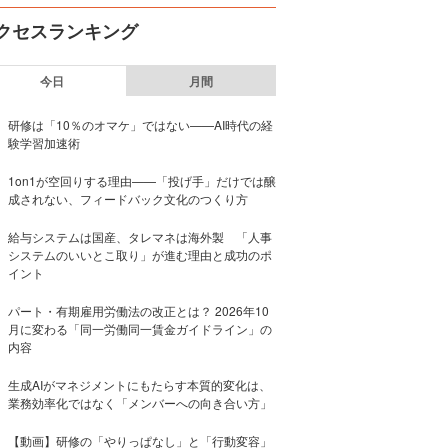
クセスランキング
今日
月間
研修は「10％のオマケ」ではない——AI時代の経
験学習加速術
1on1が空回りする理由——「投げ手」だけでは醸
成されない、フィードバック文化のつくり方
給与システムは国産、タレマネは海外製 「人事
システムのいいとこ取り」が進む理由と成功のポ
イント
パート・有期雇用労働法の改正とは？ 2026年10
月に変わる「同一労働同一賃金ガイドライン」の
内容
生成AIがマネジメントにもたらす本質的変化は、
業務効率化ではなく「メンバーへの向き合い方」
【動画】研修の「やりっぱなし」と「行動変容」