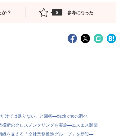
たか？
参考になった
0
けでは足りない」と回答—back check調べ
業横断のクロスメンタリングを実施—エスエス製薬
組織を支える「全社業務推進グループ」を新設—