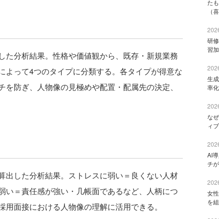
たも
（喜
2026
研修
習加
した分析結果。性格や価値観から、既存・新規業務
2026
によって4つのタイプに分類する。各タイプが得意な
生成
チを防ぎ、人物像の見極めや配置・配属先の決定、
率化
2026
なぜ
ィブ
2026
AI
チが
算出した分析結果。ストレスに弱い＝良くない人材
2026
弱い＝責任感が強い・几帳面であるなど、人柄につ
女性
を組
採用面接における人物像の理解に活用できる。