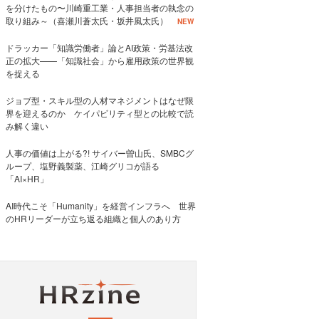
を分けたもの〜川崎重工業・人事担当者の執念の
取り組み～（喜瀬川蒼太氏・坂井風太氏）
NEW
ドラッカー「知識労働者」論とAI政策・労基法改
正の拡大——「知識社会」から雇用政策の世界観
を捉える
ジョブ型・スキル型の人材マネジメントはなぜ限
界を迎えるのか ケイパビリティ型との比較で読
み解く違い
人事の価値は上がる?! サイバー曽山氏、SMBCグ
ループ、塩野義製薬、江崎グリコが語る
「AI×HR」
AI時代こそ「Humanity」を経営インフラへ 世界
のHRリーダーが立ち返る組織と個人のあり方