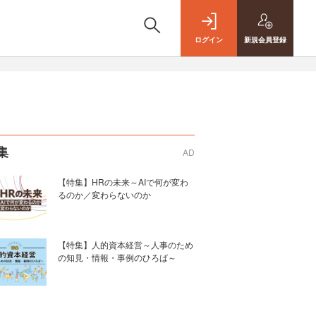
ログイン
新規
会員登録
集
AD
【特集】HRの未来～AIで何が変わ
るのか／変わらないのか
【特集】人的資本経営～人事のため
の知見・情報・事例のひろば～