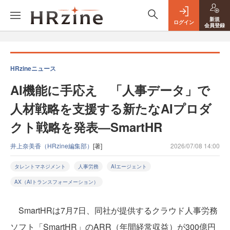
新規
ログイン
会員登録
HRzineニュース
AI機能に手応え 「人事データ」で
人材戦略を支援する新たなAIプロダ
クト戦略を発表—SmartHR
井上奈美香（HRzine編集部）
[著]
2026/07/08 14:00
タレントマネジメント
人事労務
AIエージェント
AX（AIトランスフォーメーション）
SmartHRは7月7日、同社が提供するクラウド人事労務
ソフト「SmartHR」のARR（年間経常収益）が300億円