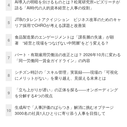
AI導入の明暗を分けるものとは？松尾研究所×ビズリーチが
4
語る「AI時代の人的資本経営と人事の役割」
JTBのタレントアクイジション ビジネス改革のためのキャ
5
リア採用でCHROが考える課題と改善策
食品製造業のエンゲージメントは「課長層の失速」が顕
6
著 “経営と現場をつなげない中間層”をどう変える？
パート・有期雇用労働法の改正とは？ 2026年10月に変わる
7
「同一労働同一賃金ガイドライン」の内容
シチズン時計の「スキル管理」実装録——現場の「可視化
8
にメリットがない」を乗り越え、見据える未来とは
「立ち上がりが遅い」の正体を探る——オンボーディング
9
を分解する4つの視点
生成AIで「人事評価のばらつき」解消に挑むオプテージ
10
3000名の社員1人ひとりに寄り添う人事を目指して