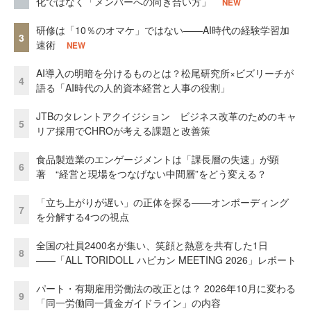
化ではなく「メンバーへの向き合い方」
NEW
研修は「10％のオマケ」ではない——AI時代の経験学習加
3
速術
NEW
AI導入の明暗を分けるものとは？松尾研究所×ビズリーチが
4
語る「AI時代の人的資本経営と人事の役割」
JTBのタレントアクイジション ビジネス改革のためのキャ
5
リア採用でCHROが考える課題と改善策
食品製造業のエンゲージメントは「課長層の失速」が顕
6
著 “経営と現場をつなげない中間層”をどう変える？
「立ち上がりが遅い」の正体を探る——オンボーディング
7
を分解する4つの視点
全国の社員2400名が集い、笑顔と熱意を共有した1日
8
――「ALL TORIDOLL ハピカン MEETING 2026」レポート
パート・有期雇用労働法の改正とは？ 2026年10月に変わる
9
「同一労働同一賃金ガイドライン」の内容