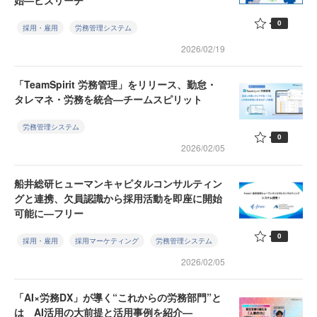
始—ビズリーチ
0
採用・雇用
労務管理システム
2026/02/19
「TeamSpirit 労務管理」をリリース、勤怠・
タレマネ・労務を統合—チームスピリット
労務管理システム
0
2026/02/05
船井総研ヒューマンキャピタルコンサルティン
グと連携、欠員認識から採用活動を即座に開始
可能に—フリー
0
採用・雇用
採用マーケティング
労務管理システム
2026/02/05
「AI×労務DX」が導く“これからの労務部門”と
は AI活用の大前提と活用事例を紹介—