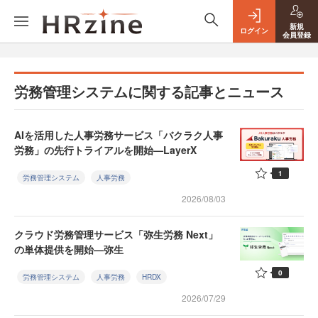
新規
ログイン
会員登録
労務管理システムに関する記事とニュース
AIを活用した人事労務サービス「バクラク人事
労務」の先行トライアルを開始—LayerX
1
労務管理システム
人事労務
2026/08/03
クラウド労務管理サービス「弥生労務 Next」
の単体提供を開始—弥生
0
労務管理システム
人事労務
HRDX
2026/07/29