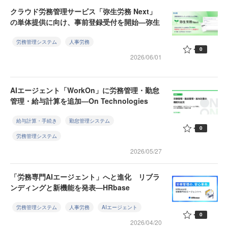
クラウド労務管理サービス「弥生労務 Next」
の単体提供に向け、事前登録受付を開始—弥生
労務管理システム
人事労務
0
2026/06/01
AIエージェント「WorkOn」に労務管理・勤怠
管理・給与計算を追加—On Technologies
給与計算・手続き
勤怠管理システム
0
労務管理システム
2026/05/27
「労務専門AIエージェント」へと進化 リブラ
ンディングと新機能を発表—HRbase
労務管理システム
人事労務
AIエージェント
0
2026/04/20