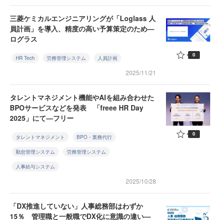
三菱ケミカルエンジニアリングが「Loglass 人
員計画」を導入、精度の高い予算策定のため—
ログラス
0
HR Tech
労務管理システム
人員計画
2025/11/21
タレントマネジメント機能やAIを組み合わせた
BPOサービスなどを発表 「freee HR Day
2025」にて—フリー
0
タレントマネジメント
BPO・業務代行
勤怠管理システム
労務管理システム
人事給与システム
2025/10/28
「DX推進していない」人事総務部はわずか
15％ 管理職と一般職でDX化に意識の違い—