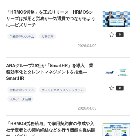
「HRMOS労務」を正式リリース HRMOSシ
リーズは採用と労務が一気通貫でつながるよう
に—ビズリーチ
0
労務管理システム
人事労務
2026/04/09
ANAグループ29社が「SmartHR」を導入 業
務効率化とタレントマネジメントを推進—
SmartHR
0
労務管理システム
タレントマネジメントシステム
人事データ活用
2026/04/03
「HRMOS労務給与」で雇用契約書の作成や入
社予定者との契約締結などを行う機能を提供開