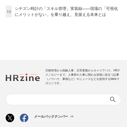
シチズン時計の「スキル管理」実装録——現場の「可視化
10
にメリットがない」を乗り越え、見据える未来とは
労務管理から戦略人事、日常業務からキャリアパス、HRテ
クノロジーまで、人事部や人事に関わる皆様に役立つ記事
（ノウハウ、事例など）やニュースなどを提供するWebマ
ガジンです。
メールバックナンバー