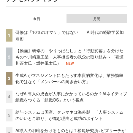
今日
月間
研修は「10％のオマケ」ではない——AI時代の経験学習加
1
速術
【動画】研修の「やりっぱなし」と「行動変容」を分けた
2
もの〜川崎重工業・人事担当者の執念の取り組み～（喜瀬
川蒼太氏・坂井風太氏）
NEW
生成AIがマネジメントにもたらす本質的変化は、業務効率
3
化ではなく「メンバーへの向き合い方」
なぜAI導入の成否が人事にかかっているのか？AIネイティブ
4
組織をつくる「組織OS」という視点
給与システムは国産、タレマネは海外製 「人事システム
5
のいいとこ取り」が進む理由と成功のポイント
AI導入の明暗を分けるものとは？松尾研究所×ビズリーチが