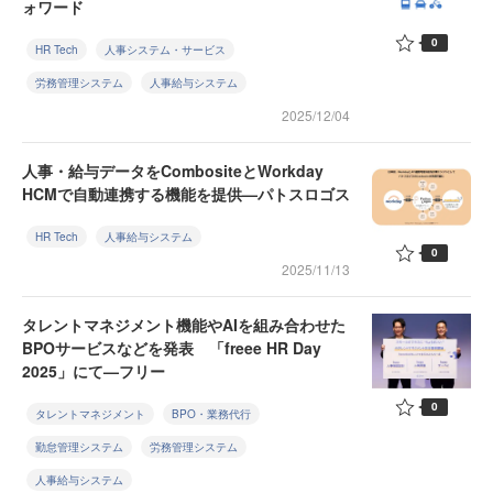
ォワード
0
HR Tech
人事システム・サービス
労務管理システム
人事給与システム
2025/12/04
人事・給与データをCombositeとWorkday
HCMで自動連携する機能を提供—パトスロゴス
HR Tech
人事給与システム
0
2025/11/13
タレントマネジメント機能やAIを組み合わせた
BPOサービスなどを発表 「freee HR Day
2025」にて—フリー
0
タレントマネジメント
BPO・業務代行
勤怠管理システム
労務管理システム
人事給与システム