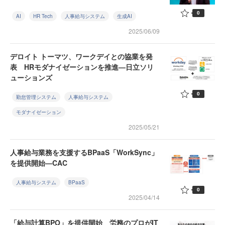
0
AI
HR Tech
人事給与システム
生成AI
2025/06/09
デロイト トーマツ、ワークデイとの協業を発
表 HRモダナイゼーションを推進—日立ソリ
ューションズ
0
勤怠管理システム
人事給与システム
モダナイゼーション
2025/05/21
人事給与業務を支援するBPaaS「WorkSync」
を提供開始—CAC
人事給与システム
BPaaS
0
2025/04/14
「給与計算BPO」を提供開始 労務のプロがIT