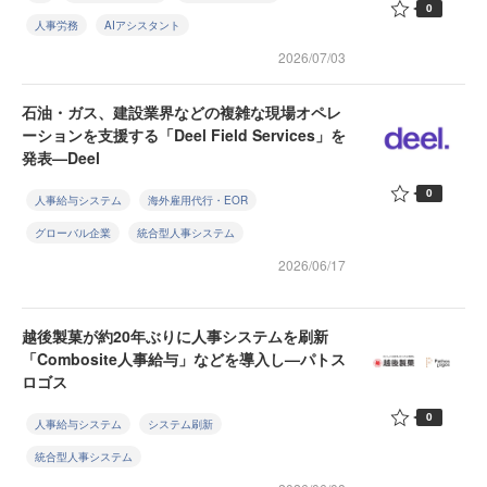
0
人事労務
AIアシスタント
2026/07/03
石油・ガス、建設業界などの複雑な現場オペレ
ーションを支援する「Deel Field Services」を
発表—Deel
0
人事給与システム
海外雇用代行・EOR
グローバル企業
統合型人事システム
2026/06/17
越後製菓が約20年ぶりに人事システムを刷新
「Combosite人事給与」などを導入し—パトス
ロゴス
0
人事給与システム
システム刷新
統合型人事システム