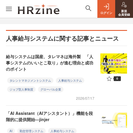
新規
ログイン
会員登録
人事給与システムに関する記事とニュース
給与システムは国産、タレマネは海外製 「人
事システムのいいとこ取り」が進む理由と成功
のポイント
0
タレントマネジメントシステム
人事給与システム
ジョブ型人事制度
グローバル企業
2026/07/17
「AI Assistant（AIアシスタント）」機能を段
階的に提供開始—jinjer
AI
勤怠管理システム
人事給与システム