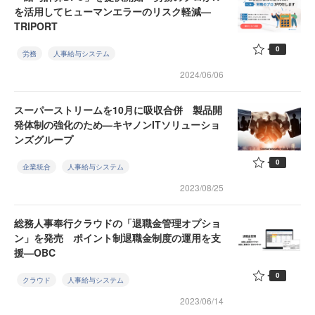
を活用してヒューマンエラーのリスク軽減—
TRIPORT
0
労務
人事給与システム
2024/06/06
スーパーストリームを10月に吸収合併 製品開
発体制の強化のため—キヤノンITソリューショ
ンズグループ
0
企業統合
人事給与システム
2023/08/25
総務人事奉行クラウドの「退職金管理オプショ
ン」を発売 ポイント制退職金制度の運用を支
援—OBC
0
クラウド
人事給与システム
2023/06/14