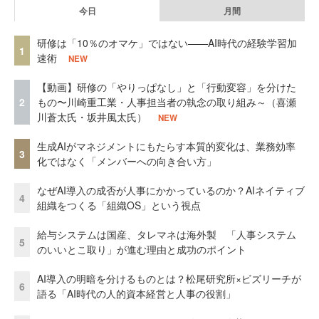
今日
月間
研修は「10％のオマケ」ではない——AI時代の経験学習加
1
速術
NEW
【動画】研修の「やりっぱなし」と「行動変容」を分けた
2
もの〜川崎重工業・人事担当者の執念の取り組み～（喜瀬
川蒼太氏・坂井風太氏）
NEW
生成AIがマネジメントにもたらす本質的変化は、業務効率
3
化ではなく「メンバーへの向き合い方」
なぜAI導入の成否が人事にかかっているのか？AIネイティブ
4
組織をつくる「組織OS」という視点
給与システムは国産、タレマネは海外製 「人事システム
5
のいいとこ取り」が進む理由と成功のポイント
AI導入の明暗を分けるものとは？松尾研究所×ビズリーチが
6
語る「AI時代の人的資本経営と人事の役割」