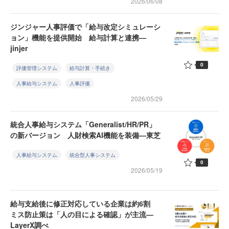
2026/06/08
ジンジャー人事評価で「給与改定シミュレーシ
ョン」機能を提供開始 給与計算と連携—
jinjer
0
評価管理システム
給与計算・手続き
人事給与システム
人事評価
2026/05/29
統合人事給与システム「Generalist/HR/PR」
の新バージョン 人財検索AI機能を装備—東芝
人事給与システム
統合型人事システム
0
2026/05/19
給与支給後に修正対応している企業は約6割
ミス防止策は「人の目による確認」が主流—
LayerX調べ