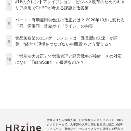
JTBのタレントアクイジション ビジネス改革のためのキャ
7
リア採用でCHROが考える課題と改善策
パート・有期雇用労働法の改正とは？ 2026年10月に変わる
8
「同一労働同一賃金ガイドライン」の内容
食品製造業のエンゲージメントは「課長層の失速」が顕
9
著 “経営と現場をつなげない中間層”をどう変える？
「労基法大改正」で労務管理と経営戦略が接続 その対応
10
になぜ「TeamSpirit」が最適なのか？
労務管理から戦略人事、日常業務からキャリアパス、HRテ
クノロジーまで、人事部や人事に関わる皆様に役立つ記事
（ノウハウ、事例など）やニュースなどを提供するWebマ