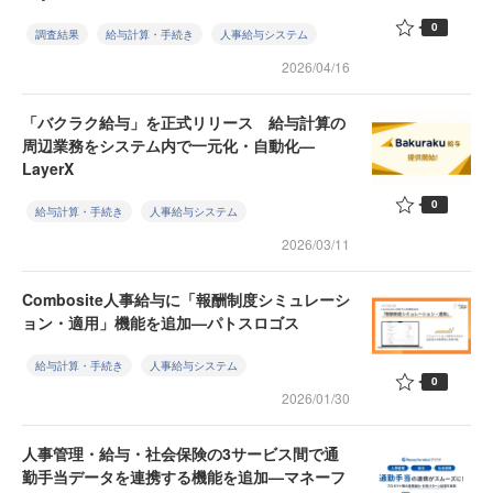
0
調査結果
給与計算・手続き
人事給与システム
2026/04/16
「バクラク給与」を正式リリース 給与計算の
周辺業務をシステム内で一元化・自動化—
LayerX
0
給与計算・手続き
人事給与システム
2026/03/11
Combosite人事給与に「報酬制度シミュレーシ
ョン・適用」機能を追加—パトスロゴス
給与計算・手続き
人事給与システム
0
2026/01/30
人事管理・給与・社会保険の3サービス間で通
勤手当データを連携する機能を追加—マネーフ