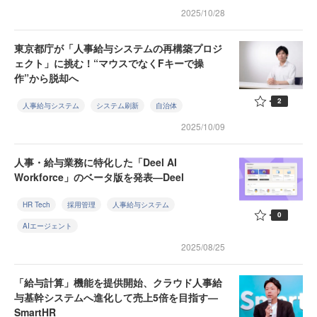
2025/10/28
東京都庁が「人事給与システムの再構築プロジ
ェクト」に挑む！“マウスでなくFキーで操
作”から脱却へ
2
人事給与システム
システム刷新
自治体
2025/10/09
人事・給与業務に特化した「Deel AI
Workforce」のベータ版を発表—Deel
HR Tech
採用管理
人事給与システム
0
AIエージェント
2025/08/25
「給与計算」機能を提供開始、クラウド人事給
与基幹システムへ進化して売上5倍を目指す—
SmartHR