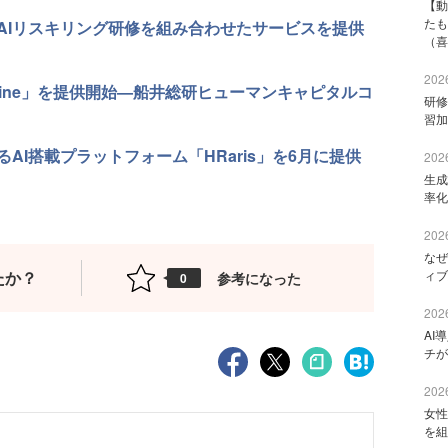
【動
たも
AIリスキリング研修を組み合わせたサービスを提供
（喜
2026
gine」を提供開始—船井総研ヒューマンキャピタルコ
研修
習加
I搭載プラットフォーム「HRaris」を6月に提供
2026
生成
率化
2026
なぜ
たか？
ィブ
参考になった
0
2026
AI
チが
2026
女性
を組