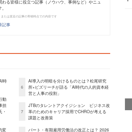
関わる皆様に役立つ記事（ノウハウ、事例など）やニュ
す。
、または直近の記事の寄稿時点での内容です
筆記事
I時
AI導入の明暗を分けるものとは？松尾研究
6
所×ビズリーチが語る「AI時代の人的資本経
営と人事の役割」
行動
事担
JTBのタレントアクイジション ビジネス改
氏・
7
革のためのキャリア採用でCHROが考える
課題と改善策
的変
パート・有期雇用労働法の改正とは？ 2026