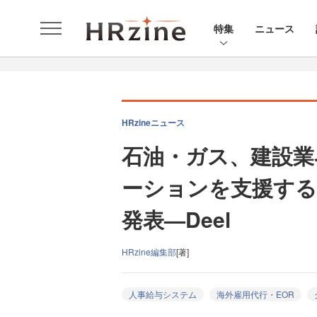
特集
ニュース
HRzineニュース
石油・ガス、建設業
ーションを支援する「Dee
発表—Deel
HRzine編集部
[著]
人事給与システム
海外雇用代行・EOR