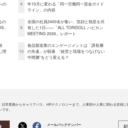
への
8
年10月に変わる「同一労働同一賃金ガイド
ライン」の内容
るの
全国の社員2400名が集い、笑顔と熱意を共
OS」
9
有した1日――「ALL TORIDOLL ハピカン
MEETING 2026」レポート
外製
食品製造業のエンゲージメントは「課長層
む理
10
の失速」が顕著 “経営と現場をつなげない
中間層”をどう変える？
、日常業務からキャリアパス、HRテクノロジーまで、人事部や人事に関わる皆様に
ンです。
メールバックナンバー
記
録