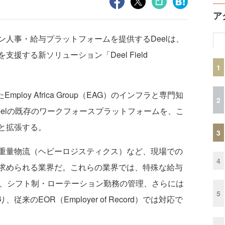
ア
人事・給与プラットフォームを提供するDeelは、
援する新ソリューション「Deel Field
1
loy Africa Group（EAG）のインフラと専門知
2
elの既存のワークフォースプラットフォームを、こ
と拡張する。
3
重量物流（ヘビーロジスティクス）など、現場での
4
求められる業界だ。これらの業界では、特殊な給与
拠、シフト制・ローテーション勤務の管理、さらには
5
のEOR（Employer of Record）では対応で