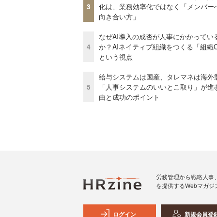
3
化は、業務効率化ではなく「メンバー
向き合い方」
なぜAI導入の成否が人事にかかってい
4
か？AIネイティブ組織をつくる「組織
という視点
給与システムは国産、タレマネは海
5
「人事システムのいいとこ取り」が進
由と成功のポイント
労務管理から戦略人事
を提供するWebマガジ
ログイン
新規会員登