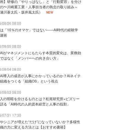
画】研修の「やりっぱなし」と「行動変容」を分け
の〜川崎重工業・人事担当者の執念の取り組み～
瀬川蒼太氏・坂井風太氏）
NEW
/08/06 08:00
は「10％のオマケ」ではない——AI時代の経験学
速術
/08/05 08:00
AIがマネジメントにもたらす本質的変化は、業務効
ではなく「メンバーへの向き合い方」
/08/04 08:00
AI導入の成否が人事にかかっているのか？AIネイテ
組織をつくる「組織OS」という視点
/08/03 08:00
導入の明暗を分けるものとは？松尾研究所×ビズリー
語る「AI時代の人的資本経営と人事の役割」
/07/31 17:30
やシニアが増えた“だけ”になっていないか？多様性
織の力に変える方法とは【おすすめ書籍】