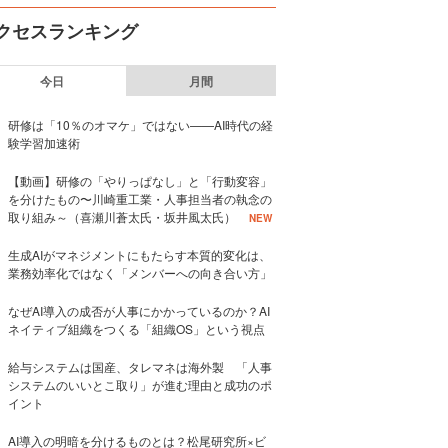
クセスランキング
今日
月間
研修は「10％のオマケ」ではない——AI時代の経
験学習加速術
【動画】研修の「やりっぱなし」と「行動変容」
を分けたもの〜川崎重工業・人事担当者の執念の
取り組み～（喜瀬川蒼太氏・坂井風太氏）
NEW
生成AIがマネジメントにもたらす本質的変化は、
業務効率化ではなく「メンバーへの向き合い方」
なぜAI導入の成否が人事にかかっているのか？AI
ネイティブ組織をつくる「組織OS」という視点
給与システムは国産、タレマネは海外製 「人事
システムのいいとこ取り」が進む理由と成功のポ
イント
AI導入の明暗を分けるものとは？松尾研究所×ビ