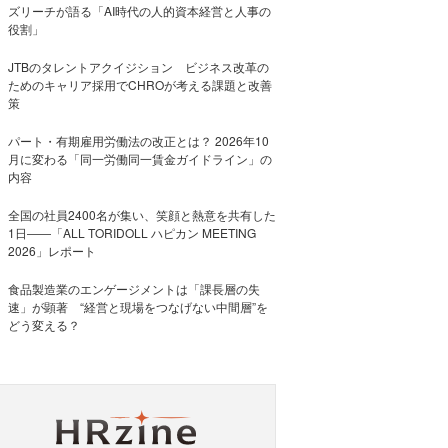
ズリーチが語る「AI時代の人的資本経営と人事の
役割」
JTBのタレントアクイジション ビジネス改革の
ためのキャリア採用でCHROが考える課題と改善
策
パート・有期雇用労働法の改正とは？ 2026年10
月に変わる「同一労働同一賃金ガイドライン」の
内容
全国の社員2400名が集い、笑顔と熱意を共有した
1日――「ALL TORIDOLL ハピカン MEETING
2026」レポート
食品製造業のエンゲージメントは「課長層の失
速」が顕著 “経営と現場をつなげない中間層”を
どう変える？