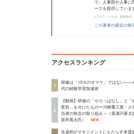
で、人事部や人事に
ースを提供していま
※プロフィールは、執筆時点
この著者の最近の執
アクセスランキング
研修は「10％のオマケ」ではない——A
1
代の経験学習加速術
【動画】研修の「やりっぱなし」と「
変容」を分けたもの〜川崎重工業・人
2
当者の執念の取り組み～（喜瀬川蒼太
坂井風太氏）
NEW
生成AIがマネジメントにもたらす本質