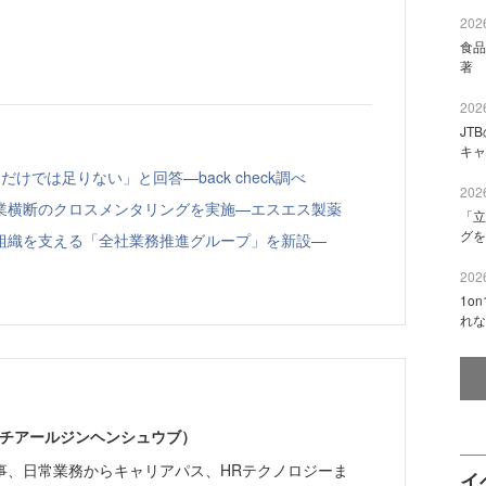
2026
食品
著 
2026
JT
キャ
けでは足りない」と回答—back check調べ
2026
業横断のクロスメンタリングを実施—エスエス製薬
「立
グを
組織を支える「全社業務推進グループ」を新設—
2026
1o
れな
エイチアールジンヘンシュウブ）
事、日常業務からキャリアパス、HRテクノロジーま
イ