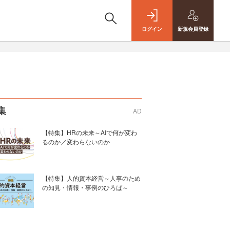
ログイン
新規
会員登録
集
AD
【特集】HRの未来～AIで何が変わ
るのか／変わらないのか
【特集】人的資本経営～人事のため
の知見・情報・事例のひろば～