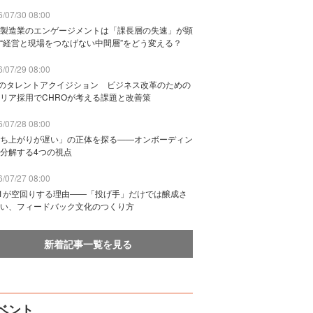
/07/30 08:00
製造業のエンゲージメントは「課長層の失速」が顕
“経営と現場をつなげない中間層”をどう変える？
/07/29 08:00
Bのタレントアクイジション ビジネス改革のための
リア採用でCHROが考える課題と改善策
/07/28 08:00
ち上がりが遅い」の正体を探る——オンボーディン
分解する4つの視点
/07/27 08:00
n1が空回りする理由——「投げ手」だけでは醸成さ
い、フィードバック文化のつくり方
新着記事一覧を見る
ベント