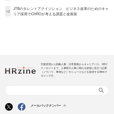
JTBのタレントアクイジション ビジネス改革のためのキャ
10
リア採用でCHROが考える課題と改善策
労務管理から戦略人事、日常業務からキャリアパス、HRテ
クノロジーまで、人事部や人事に関わる皆様に役立つ記事
（ノウハウ、事例など）やニュースなどを提供するWebマ
ガジンです。
メールバックナンバー