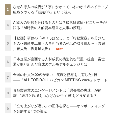
なぜAI導入の成否が人事にかかっているのか？AIネイティブ
3
組織をつくる「組織OS」という視点
AI導入の明暗を分けるものとは？松尾研究所×ビズリーチが
4
語る「AI時代の人的資本経営と人事の役割」
【動画】研修の「やりっぱなし」と「行動変容」を分けた
5
もの〜川崎重工業・人事担当者の執念の取り組み～（喜瀬
川蒼太氏・坂井風太氏）
NEW
日本企業が直面する人材成長の構造的な問題へ提言 富士
6
通が取り組んだ育成のフルモデルチェンジとは
全国の社員2400名が集い、笑顔と熱意を共有した1日
7
――「ALL TORIDOLL ハピカン MEETING 2026」レポート
食品製造業のエンゲージメントは「課長層の失速」が顕
8
著 “経営と現場をつなげない中間層”をどう変える？
「立ち上がりが遅い」の正体を探る——オンボーディング
9
を分解する4つの視点