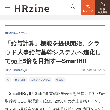
新規
ログイン
会員登録
HRzineニュース
「給与計算」機能を提供開始、クラ
ウド人事給与基幹システムへ進化し
て売上5倍を目指す—SmartHR
HRzine編集部
[著]
2025/06/09 12:30
AI
HR Tech
人事給与システム
生成AI
SmartHRは6月3日に事業戦略発表会を開催。同社 代表
取締役 CEO 芹澤雅人氏は、2030年の売上目標として、
2025年5月現在のARR（年次経常収益）200億円から5倍