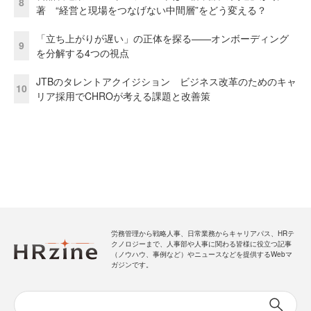
8
著 “経営と現場をつなげない中間層”をどう変える？
「立ち上がりが遅い」の正体を探る——オンボーディング
9
を分解する4つの視点
JTBのタレントアクイジション ビジネス改革のためのキャ
10
リア採用でCHROが考える課題と改善策
労務管理から戦略人事、日常業務からキャリアパス、HRテ
クノロジーまで、人事部や人事に関わる皆様に役立つ記事
（ノウハウ、事例など）やニュースなどを提供するWebマ
ガジンです。