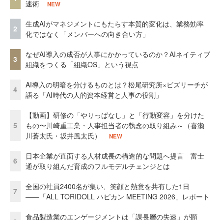
速術
NEW
生成AIがマネジメントにもたらす本質的変化は、業務効率
2
化ではなく「メンバーへの向き合い方」
なぜAI導入の成否が人事にかかっているのか？AIネイティブ
3
組織をつくる「組織OS」という視点
AI導入の明暗を分けるものとは？松尾研究所×ビズリーチが
4
語る「AI時代の人的資本経営と人事の役割」
【動画】研修の「やりっぱなし」と「行動変容」を分けた
5
もの〜川崎重工業・人事担当者の執念の取り組み～（喜瀬
川蒼太氏・坂井風太氏）
NEW
日本企業が直面する人材成長の構造的な問題へ提言 富士
6
通が取り組んだ育成のフルモデルチェンジとは
全国の社員2400名が集い、笑顔と熱意を共有した1日
7
――「ALL TORIDOLL ハピカン MEETING 2026」レポート
食品製造業のエンゲージメントは「課長層の失速」が顕