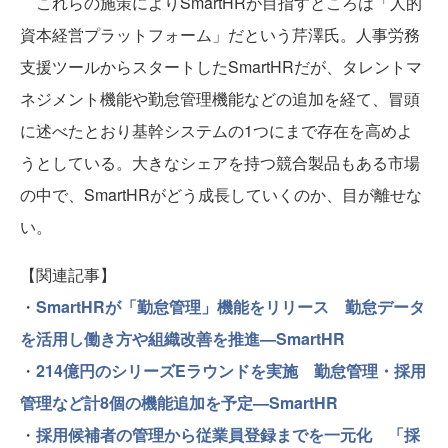
これらの施策によりSmartHRが目指すところは「人的
資本経営プラットフォーム」だという芹澤氏。人事労務
支援ツールからスタートしたSmartHRだが、タレントマ
ネジメント機能や勤怠管理機能などの追加を経て、冒頭
に述べたとおり基幹システムの1つにまで存在を高めよ
うとしている。大きなシェアを持つ競合製品もある市場
の中で、SmartHRがどう成長していくのか、目が離せな
い。
【関連記事】
・
SmartHRが「勤怠管理」機能をリリース 勤怠データ
を活用し働き方や組織改善を推進—SmartHR
・
214億円のシリーズEラウンドを実施 勤怠管理・採用
管理など計8個の機能追加を予定—SmartHR
・
採用候補者の管理から従業員登録までを一元化 「採