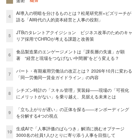
速術
NEW
AI導入の明暗を分けるものとは？松尾研究所×ビズリーチが
4
語る「AI時代の人的資本経営と人事の役割」
JTBのタレントアクイジション ビジネス改革のためのキャ
5
リア採用でCHROが考える課題と改善策
食品製造業のエンゲージメントは「課長層の失速」が顕
6
著 “経営と現場をつなげない中間層”をどう変える？
パート・有期雇用労働法の改正とは？ 2026年10月に変わる
7
「同一労働同一賃金ガイドライン」の内容
シチズン時計の「スキル管理」実装録——現場の「可視化
8
にメリットがない」を乗り越え、見据える未来とは
「立ち上がりが遅い」の正体を探る——オンボーディング
9
を分解する4つの視点
生成AIで「人事評価のばらつき」解消に挑むオプテージ
10
3000名の社員1人ひとりに寄り添う人事を目指して