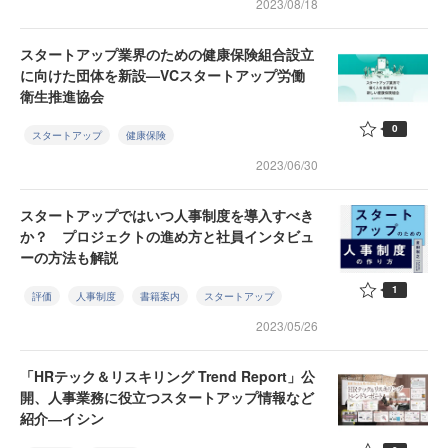
2023/08/18
スタートアップ業界のための健康保険組合設立
に向けた団体を新設—VCスタートアップ労働
衛生推進協会
0
スタートアップ
健康保険
2023/06/30
スタートアップではいつ人事制度を導入すべき
か？ プロジェクトの進め方と社員インタビュ
ーの方法も解説
1
評価
人事制度
書籍案内
スタートアップ
2023/05/26
「HRテック＆リスキリング Trend Report」公
開、人事業務に役立つスタートアップ情報など
紹介―イシン